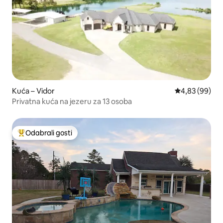
Kuća – Vidor
Prosječna ocje
4,83 (99)
Privatna kuća na jezeru za 13 osoba
Odabrali gosti
Među najviše rangiranima s oznakom „Odabrali gosti”