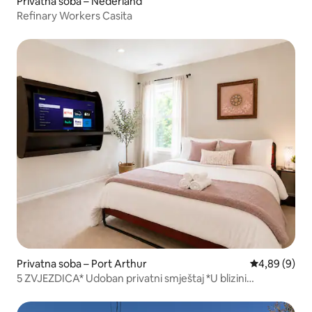
Privatna soba – Nederland
Refinary Workers Casita
Privatna soba – Port Arthur
Prosječna ocj
4,89 (9)
5 ZVJEZDICA* Udoban privatni smještaj *U blizini
Lamera/rafinerija