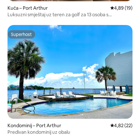
Kuća – Port Arthur
Prosječna ocje
4,89 (19)
Luksuzni smještaj uz teren za golf za 13 osoba s
masažnom kadom i kinom
Superhost
Superhost
Kondominij – Port Arthur
Prosječna ocje
4,82 (22)
Predivan kondominij uz obalu