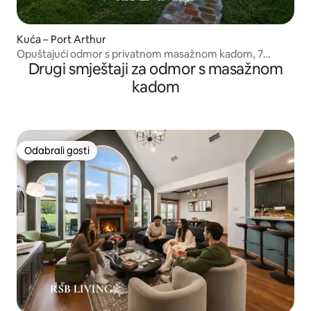
Kuća – Port Arthur
Opuštajući odmor s privatnom masažnom kadom, 7
Drugi smještaji za odmor s masažnom
spavaćih soba i 4 kupaonice
kadom
Odabrali gosti
Odabrali gosti