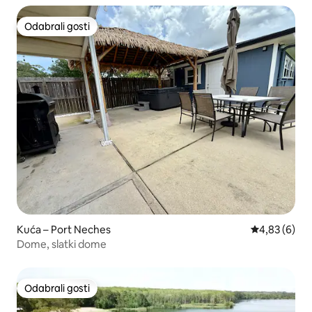
Odabrali gosti
Odabrali gosti
Kuća – Port Neches
Prosječna ocj
4,83 (6)
Dome, slatki dome
Odabrali gosti
Odabrali gosti