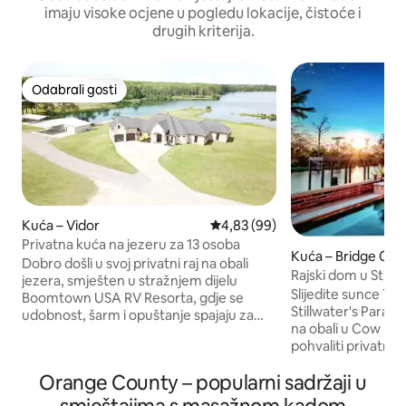
imaju visoke ocjene u pogledu lokacije, čistoće i
drugih kriterija.
Odabrali gosti
Odabrali gosti
Kuća – Vidor
Prosječna ocjena: 4,83/5, recenz
4,83 (99)
Privatna kuća na jezeru za 13 osoba
Kuća – Bridge City
Dobro došli u svoj privatni raj na obali
Rajski dom u Still
jezera, smješten u stražnjem dijelu
Slijedite sunce Tek
Boomtown USA RV Resorta, gdje se
Stillwater's Para
udobnost, šarm i opuštanje spajaju za
na obali u Cow Bay
savršen bijeg iz Teksasa. Ovaj prostrani
pohvaliti privatni
smještaj prikladan za obitelj nudi privatnu
panoramskim pogl
plažu, kućicu za led i masažnu kadu, a
Orange County – popularni sadržaji u
kao da ste u svom
gosti imaju pristup svim sadržajima koje
odmaralištu dok se 
nudi odmaralište. Nakon ugovaranja