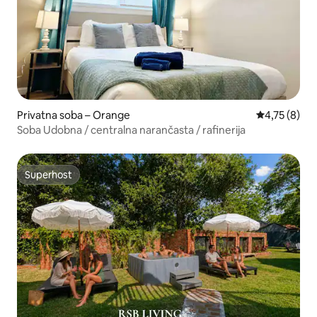
Privatna soba – Orange
Prosječna oc
4,75 (8)
Soba Udobna / centralna narančasta / rafinerija
Superhost
Superhost