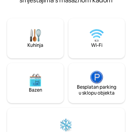
smještajima s masažnom kadom
roštiljem ili na dok
rezervacije molimo vas da nam pošaljete
bez napora, uključ
svoju e-mail adresu kako bismo vam
obilje promatranja d
mogli poslati dokument o odricanju od
Unutra uživajte u p
odgovornosti, pravila i propise koji
više blagovaonica
vrijede u našem odmaralištu. Ovo je
rukav, potpuno op
idealno mjesto za odmor na obali jezera,
rublja te prostran
gdje se svaki dan osjećate kao na
kupaonice.
odmoru.
Kuhinja
Wi-Fi
Besplatan parking
Bazen
u sklopu objekta