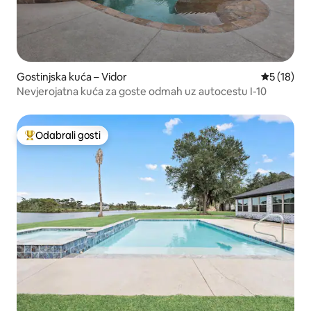
Gostinjska kuća – Vidor
Prosječna 
5 (18)
Nevjerojatna kuća za goste odmah uz autocestu I-10
Odabrali gosti
Među najviše rangiranima s oznakom „Odabrali gosti”