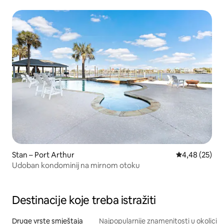
Stan – Port Arthur
Prosječna ocje
4,48 (25)
Udoban kondominij na mirnom otoku
Destinacije koje treba istražiti
Druge vrste smještaja
Najpopularnije znamenitosti u okolici