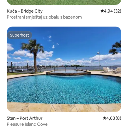
Kuća – Bridge City
Prosječna ocje
4,94 (32)
Prostrani smještaj uz obalu s bazenom
Superhost
Superhost
Stan – Port Arthur
Prosječna ocj
4,63 (8)
Pleasure Island Cove