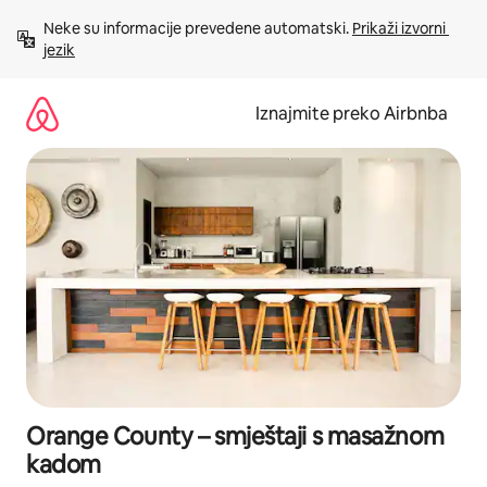
Prijeđi
Neke su informacije prevedene automatski. 
Prikaži izvorni 
na
jezik
sadržaj
Iznajmite preko Airbnba
Orange County – smještaji s masažnom
kadom