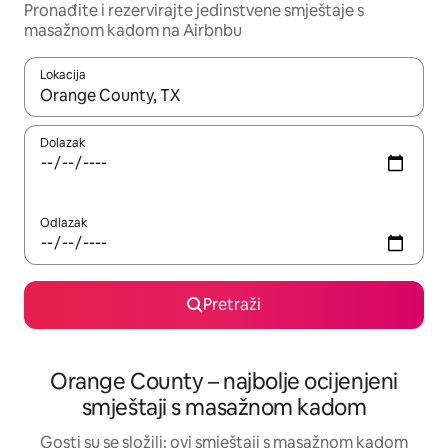
Pronađite i rezervirajte jedinstvene smještaje s
masažnom kadom na Airbnbu
Lokacija
Kada budu dostupni rezultati, moći ćete ih pregledati koristeći
Dolazak
Odlazak
Pretraži
Orange County – najbolje ocijenjeni
smještaji s masažnom kadom
Gosti su se složili: ovi smještaji s masažnom kadom