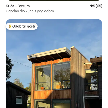
Kuća – Bærum
Prosječna o
5 (65)
Ugodan dio kuće s pogledom
Odabrali gosti
Među najviše rangiranima s oznakom „Odabrali gosti”