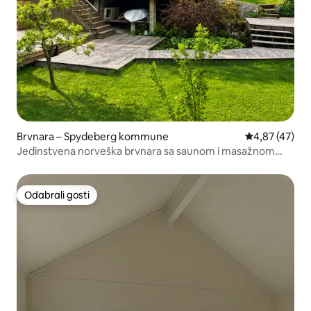
Brvnara – Spydeberg kommune
Prosječna ocje
4,87 (47)
Jedinstvena norveška brvnara sa saunom i masažnom
kadom!
Odabrali gosti
Odabrali gosti