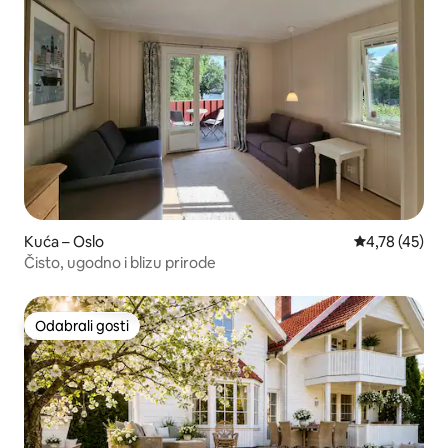
Kuća – Oslo
Prosječna ocje
4,78 (45)
Čisto, ugodno i blizu prirode
Odabrali gosti
Odabrali gosti