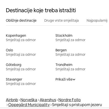
Destinacije koje treba istražiti
Obližnje destinacije
Druge vrste smještaja
Najpopularnije
Kopenhagen
Stockholm
Smještaji za odmor
Smještaji za odmor
Oslo
Bergen
Smještaji za odmor
Smještaji za odmor
Göteborg
Trondheim
Smještaji za odmor
Smještaji za odmor
Stavanger
Prikaži više
Smještaji za odmor
Airbnb
Norveška
Akershus
Nordre Follo
Oppegård Municipality
Smještaji s pristupom jezeru