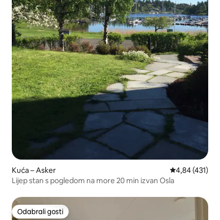
Kuća – Asker
Prosječna ocjen
4,84 (431)
Lijep stan s pogledom na more 20 min izvan Osla
Odabrali gosti
Odabrali gosti