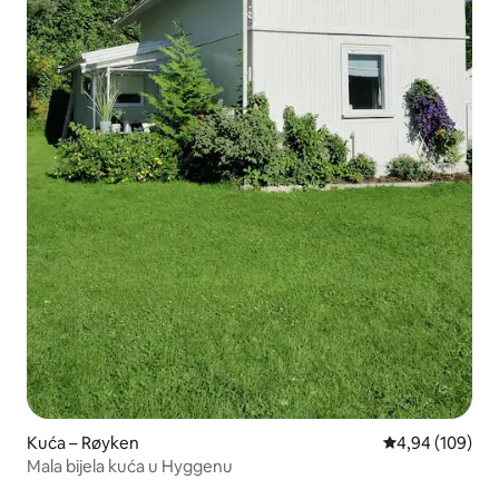
Kuća – Røyken
Prosječna ocjen
4,94 (109)
Mala bijela kuća u Hyggenu