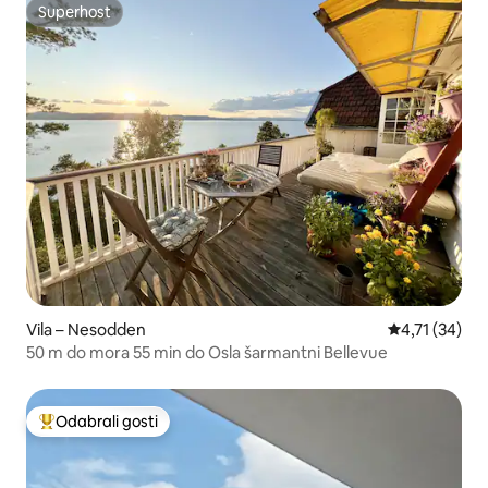
Superhost
Superhost
Vila – Nesodden
Prosječna ocj
4,71 (34)
50 m do mora 55 min do Osla šarmantni Bellevue
Odabrali gosti
Među najviše rangiranima s oznakom „Odabrali gosti”