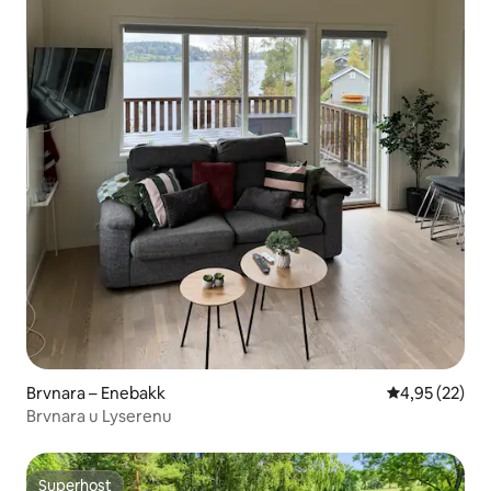
Brvnara – Enebakk
Prosječna ocje
4,95 (22)
Brvnara u Lyserenu
Superhost