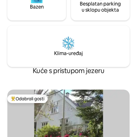
Besplatan parking
Bazen
u sklopu objekta
Klima-uređaj
Kuće s pristupom jezeru
Odabrali gosti
Među najviše rangiranima s oznakom „Odabrali gosti”