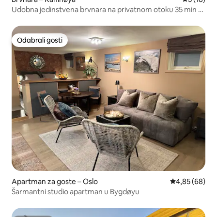
Udobna jedinstvena brvnara na privatnom otoku 35 min ~
Oslo
Odabrali gosti
Odabrali gosti
Apartman za goste – Oslo
Prosječna ocje
4,85 (68)
Šarmantni studio apartman u Bygdøyu