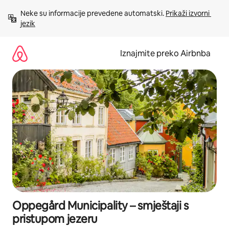
Prijeđi
Neke su informacije prevedene automatski. 
Prikaži izvorni 
na
jezik
sadržaj
Iznajmite preko Airbnba
Oppegård Municipality – smještaji s
pristupom jezeru