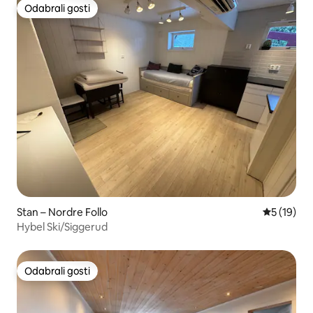
Odabrali gosti
Odabrali gosti
Stan – Nordre Follo
Prosječna 
5 (19)
Hybel Ski/Siggerud
Odabrali gosti
Odabrali gosti