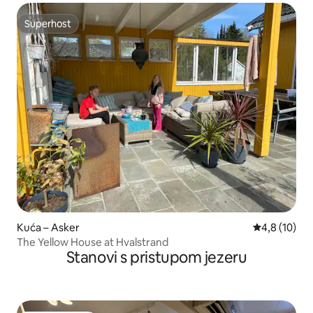
Superhost
Superhost
Kuća – Asker
Prosječna oc
4,8 (10)
The Yellow House at Hvalstrand
Stanovi s pristupom jezeru