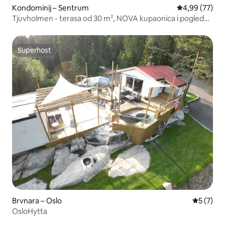
Kondominij – Sentrum
Prosječna ocje
4,99 (77)
Tjuvholmen - terasa od 30 m², NOVA kupaonica i pogled
na more
Superhost
Superhost
Brvnara – Oslo
Prosječna
5 (7)
OsloHytta