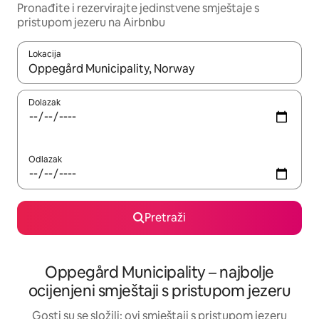
Pronađite i rezervirajte jedinstvene smještaje s
pristupom jezeru na Airbnbu
Lokacija
Kada budu dostupni rezultati, moći ćete ih pregledati koristeći
Dolazak
Odlazak
Pretraži
Oppegård Municipality – najbolje
ocijenjeni smještaji s pristupom jezeru
Gosti su se složili: ovi smještaji s pristupom jezeru