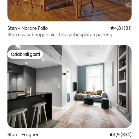
Stan – Nordre Follo
Prosječna ocj
4,81 (81)
Stan u zasebnoj jedinici, terasa ibesplatan parking
Odabrali gosti
Odabrali gosti
Stan – Frogner
Prosječna ocje
4,9 (334)