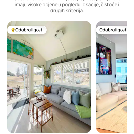
imaju visoke ocjene u pogledu lokacije, čistoće i
drugih kriterija.
Odabrali gosti
Odabrali gosti
Među najviše rangiranima s oznakom „Odabrali gosti”
Odabrali gosti