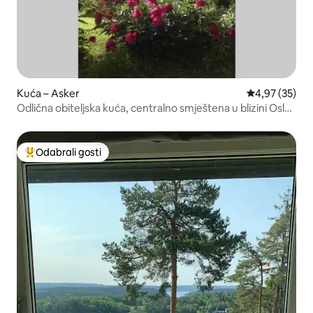
Kuća – Asker
Prosječna ocje
4,97 (35)
Odlična obiteljska kuća, centralno smještena u blizini Osla,
mora i kopna
Odabrali gosti
Među najviše rangiranima s oznakom „Odabrali gosti”