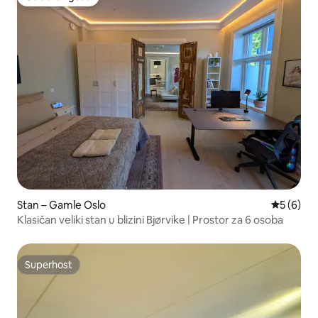
Odabrali gosti
Stan – Gamle Oslo
Prosječna
5 (6)
Klasičan veliki stan u blizini Bjørvike | Prostor za 6 osoba
Superhost
Superhost