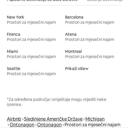
New York
Barcelona
Prostori za mjesečni najam
Prostori za mjesečni najam
Firenca
Atena
Prostori za mjesečni najam
Prostori za mjesečni najam
Miami
Montreal
Prostori za mjesečni najam
Prostori za mjesečni najam
Seattle
Prikaži više
Prostori za mjesečni najam
*Za određena područja i smještaje mogu vrijediti neke
iznimke.
Airbnb
Sjedinjene Američke Države
Michigan
Ontonagon
Ontonagon
Prostori za mjesečni najam