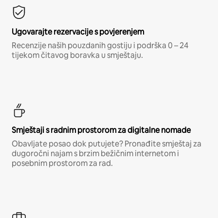
Ugovarajte rezervacije s povjerenjem
Recenzije naših pouzdanih gostiju i podrška 0 – 24
tijekom čitavog boravka u smještaju.
Smještaji s radnim prostorom za digitalne nomade
Obavljate posao dok putujete? Pronađite smještaj za
dugoročni najam s brzim bežičnim internetom i
posebnim prostorom za rad.