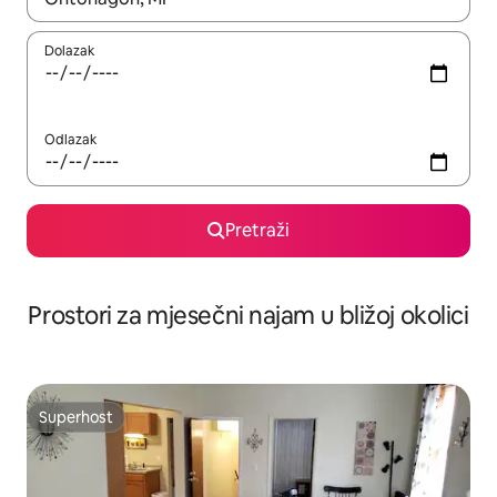
Dolazak
Odlazak
Pretraži
Prostori za mjesečni najam u bližoj okolici
Superhost
Superhost