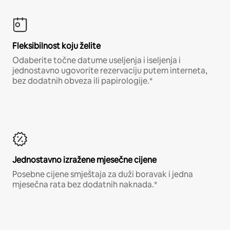
Fleksibilnost koju želite
Odaberite točne datume useljenja i iseljenja i
jednostavno ugovorite rezervaciju putem interneta,
bez dodatnih obveza ili papirologije.*
Jednostavno izražene mjesečne cijene
Posebne cijene smještaja za duži boravak i jedna
mjesečna rata bez dodatnih naknada.*