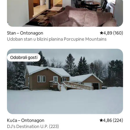
Stan – Ontonagon
Prosječna ocjen
4,89 (160)
Udoban stan u blizini planina Porcupine Mountains
Odabrali gosti
Odabrali gosti
Kuća – Ontonagon
Prosječna ocjen
4,86 (224)
DJ's Destination U.P. (223)