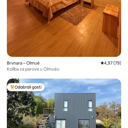
Brvnara – Olmué
Prosječna ocje
4,97 (79)
Koliba za parove u Olmuéu
Odabrali gosti
Među najviše rangiranima s oznakom „Odabrali gosti”