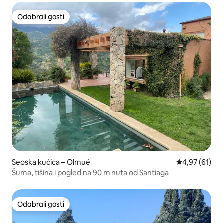
Odabrali gosti
Odabrali gosti
Seoska kućica – Olmué
Prosječna ocje
4,97 (61)
Šuma, tišina i pogled na 90 minuta od Santiaga
Odabrali gosti
Odabrali gosti