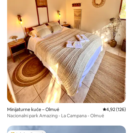
Minijaturne kuće – Olmué
Prosječna ocjen
4,92 (126)
Nacionalni park Amazing - La Campana - Olmué