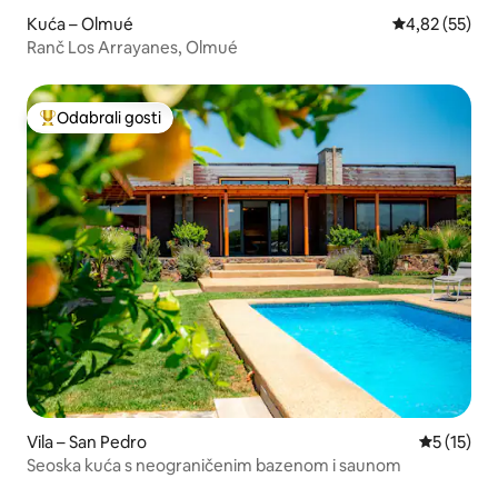
Kuća – Olmué
Prosječna ocje
4,82 (55)
Ranč Los Arrayanes, Olmué
Odabrali gosti
Među najviše rangiranima s oznakom „Odabrali gosti”
Vila – San Pedro
Prosječna 
5 (15)
Seoska kuća s neograničenim bazenom i saunom