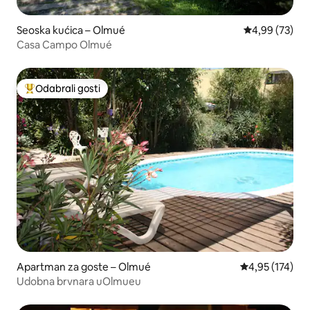
Seoska kućica – Olmué
Prosječna ocje
4,99 (73)
Casa Campo Olmué
Odabrali gosti
Među najviše rangiranima s oznakom „Odabrali gosti”
Apartman za goste – Olmué
Prosječna ocjen
4,95 (174)
Udobna brvnara uOlmueu