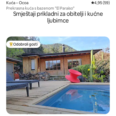
Kuća – Ocoa
Prosječna ocje
4,95 (59)
Prekrasna kuća s bazenom "El Paraíso"
Smještaji prikladni za obitelji i kućne
ljubimce
Odabrali gosti
Među najviše rangiranima s oznakom „Odabrali gosti”