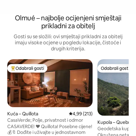
Olmué – najbolje ocijenjeni smještaji
prikladni za obitelj
Gosti su se složili: ovi smještaji prikladni za obitelj
imaju visoke ocjene u pogledu lokacije, čistoće i
drugih kriterija.
Odabrali gosti
Odabrali gosti
Među najviše rangiranima s oznakom „Odabrali gosti”
Odabrali gosti
Kuća – Quillota
Prosječna ocjena: 4,99/5, recenzi
4,99 (213)
CasaVerde; Polje, privatnost i odmor
Kupola – Quebrada
CASAVERDE! ❤️ Quillota! Posebne cijene!
ado
Geodetska kupola u
💰🔖 Dođite i uživajte u jednostavnom
rezervata biosfer
Okružena netakn