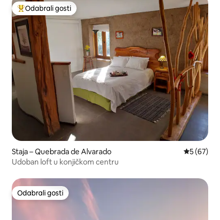
Odabrali gosti
Među najviše rangiranima s oznakom „Odabrali gosti”
Staja – Quebrada de Alvarado
Prosječna o
5 (67)
Udoban loft u konjičkom centru
Odabrali gosti
Odabrali gosti