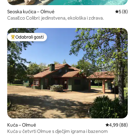
Seoska kućica – Olmué
Prosječna
5 (8)
CasaEco Colibrí: jedinstvena, ekološka i zdrava.
Odabrali gosti
Među najviše rangiranima s oznakom „Odabrali gosti”
Kuća – Olmué
Prosječna ocje
4,99 (88)
Kuća u četvrti Olmue s dječjim igrama i bazenom