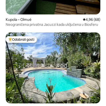
Kupola – Olmué
Prosječna ocje
4,96 (68)
Neograničena privatna Jacuzzi kada uključena u Biosferu
Odabrali gosti
Među najviše rangiranima s oznakom „Odabrali gosti”