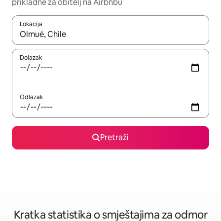
prikladne za obitelj na Airbnbu
Lokacija
Kada budu dostupni rezultati, moći ćete ih pregledati koristeći
Dolazak
Odlazak
Pretraži
Kratka statistika o smještajima za odmor