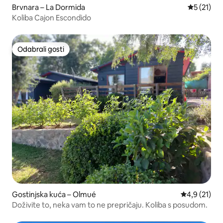
Brvnara – La Dormida
Prosječna 
5 (21)
Koliba Cajon Escondido
Odabrali gosti
Odabrali gosti
Gostinjska kuća – Olmué
Prosječna oc
4,9 (21)
Doživite to, neka vam to ne prepričaju. Koliba s posudom.