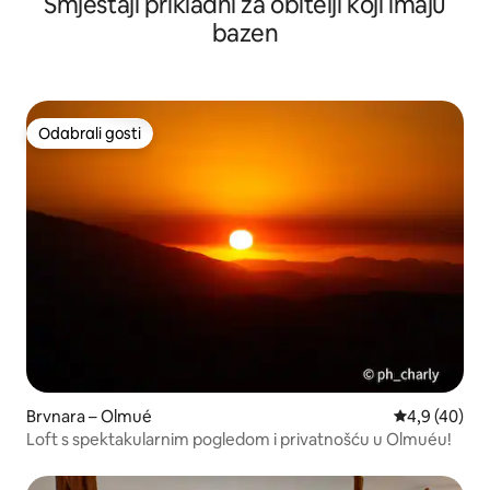
Smještaji prikladni za obitelji koji imaju
bazen
Odabrali gosti
Odabrali gosti
Brvnara – Olmué
Prosječna ocj
4,9 (40)
Loft s spektakularnim pogledom i privatnošću u Olmuéu!