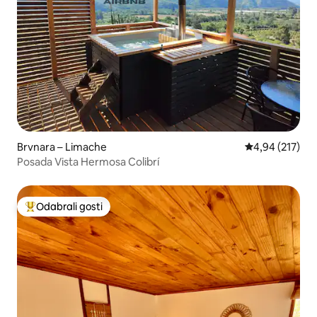
Brvnara – Limache
Prosječna ocjen
4,94 (217)
Posada Vista Hermosa Colibrí
Odabrali gosti
Među najviše rangiranima s oznakom „Odabrali gosti”