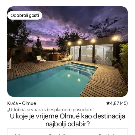
Odabrali gosti
Odabrali gosti
Kuća – Olmué
Prosječna ocje
4,87 (45)
„Udobna brvnara s besplatnom posudom”
U koje je vrijeme Olmué kao destinacija
najbolji odabir?