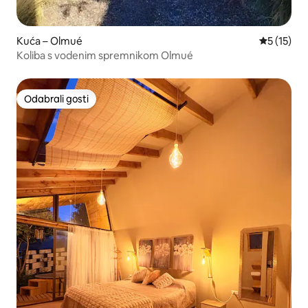
Kuća – Olmué
Prosječna 
5 (15)
Koliba s vodenim spremnikom Olmué
Odabrali gosti
Odabrali gosti