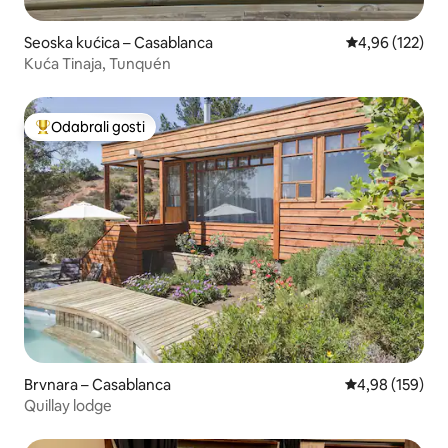
Seoska kućica – Casablanca
Prosječna ocjen
4,96 (122)
Kuća Tinaja, Tunquén
Odabrali gosti
Među najviše rangiranima s oznakom „Odabrali gosti”
Brvnara – Casablanca
Prosječna ocjen
4,98 (159)
Quillay lodge