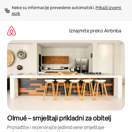
Prijeđi
Neke su informacije prevedene automatski. 
Prikaži izvorni 
na
jezik
sadržaj
Iznajmite preko Airbnba
Olmué – smještaji prikladni za obitelj
Pronađite i rezervirajte jedinstvene smještaje