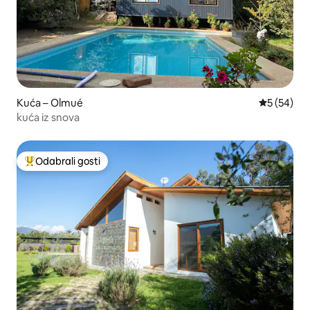
Kuća – Olmué
Prosječna o
5 (54)
kuća iz snova
Odabrali gosti
Među najviše rangiranima s oznakom „Odabrali gosti”