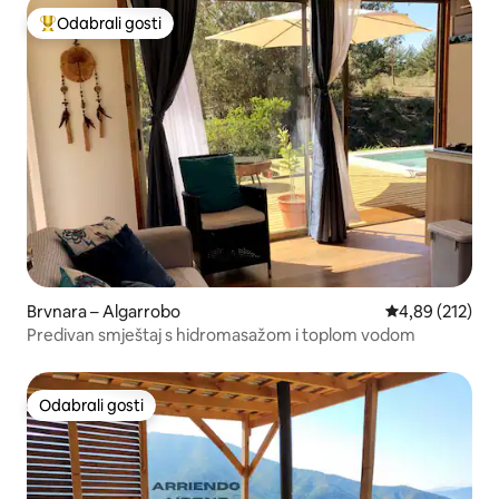
Odabrali gosti
Među najviše rangiranima s oznakom „Odabrali gosti”
Brvnara – Algarrobo
Prosječna ocjen
4,89 (212)
Predivan smještaj s hidromasažom i toplom vodom
Odabrali gosti
Odabrali gosti