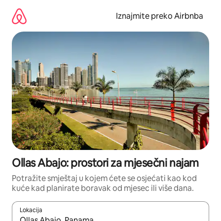
Prijeđi
na
Iznajmite preko Airbnba
sadržaj
Ollas Abajo: prostori za mjesečni najam
Potražite smještaj u kojem ćete se osjećati kao kod
kuće kad planirate boravak od mjesec ili više dana.
Lokacija
Kada budu dostupni rezultati, moći ćete ih pregledati koristeći