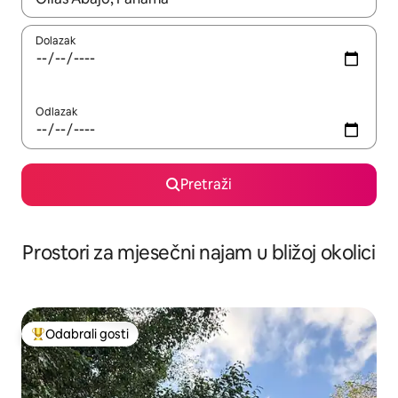
Dolazak
Odlazak
Pretraži
Prostori za mjesečni najam u bližoj okolici
Odabrali gosti
Među najviše rangiranima s oznakom „Odabrali gosti”