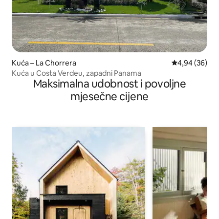
Kuća – La Chorrera
Prosječna ocje
4,94 (36)
Kuća u Costa Verdeu, zapadni Panama
Maksimalna udobnost i povoljne
mjesečne cijene