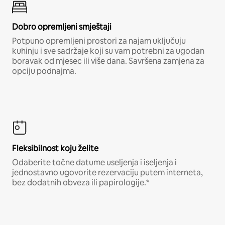
Dobro opremljeni smještaji
Potpuno opremljeni prostori za najam uključuju
kuhinju i sve sadržaje koji su vam potrebni za ugodan
boravak od mjesec ili više dana. Savršena zamjena za
opciju podnajma.
Fleksibilnost koju želite
Odaberite točne datume useljenja i iseljenja i
jednostavno ugovorite rezervaciju putem interneta,
bez dodatnih obveza ili papirologije.*