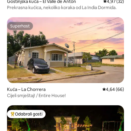
Gostinjska kuća – El Valle de Antón
Prosječna ocje
4,97 (32)
Prekrasna kućica, nekoliko koraka od La India Dormida.
Superhost
Superhost
Kuća – La Chorrera
Prosječna ocje
4,64 (66)
Cijeli smještaj! / Entire House!
Odabrali gosti
Među najviše rangiranima s oznakom „Odabrali gosti”