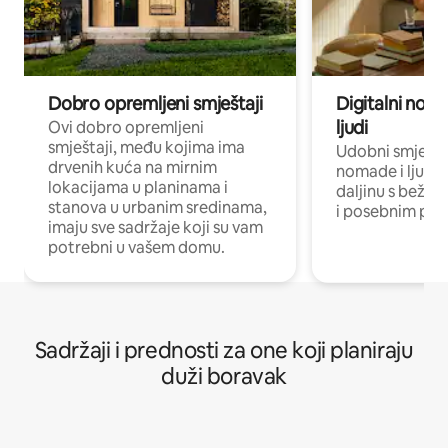
Dobro opremljeni smještaji
Digitalni noma
ljudi
Ovi dobro opremljeni
smještaji, među kojima ima
Udobni smještaj
drvenih kuća na mirnim
nomade i ljude 
lokacijama u planinama i
daljinu s bežič
stanova u urbanim sredinama,
i posebnim pro
imaju sve sadržaje koji su vam
potrebni u vašem domu.
Sadržaji i prednosti za one koji planiraju
duži boravak