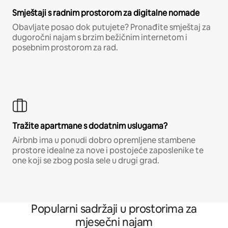
Smještaji s radnim prostorom za digitalne nomade
Obavljate posao dok putujete? Pronađite smještaj za
dugoročni najam s brzim bežičnim internetom i
posebnim prostorom za rad.
Tražite apartmane s dodatnim uslugama?
Airbnb ima u ponudi dobro opremljene stambene
prostore idealne za nove i postojeće zaposlenike te
one koji se zbog posla sele u drugi grad.
Popularni sadržaji u prostorima za
mjesečni najam