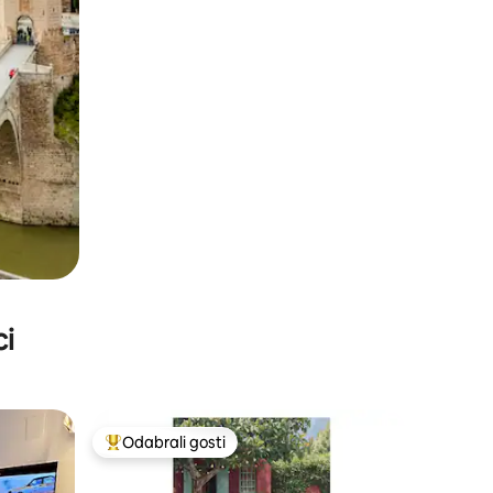
ci
Odabrali gosti
Među najviše rangiranima s oznakom „Odabrali gosti”