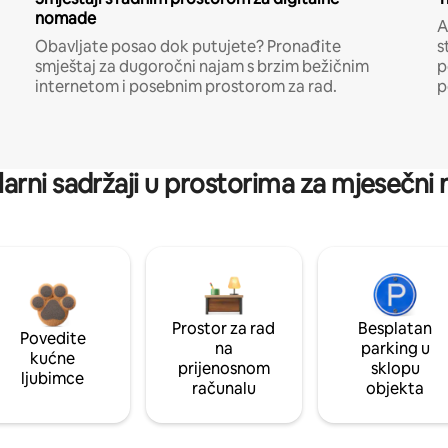
nomade
A
Obavljate posao dok putujete? Pronađite
s
smještaj za dugoročni najam s brzim bežičnim
p
internetom i posebnim prostorom za rad.
p
arni sadržaji u prostorima za mjesečni
Prostor za rad
Besplatan
Povedite
na
parking u
kućne
prijenosnom
sklopu
ljubimce
računalu
objekta