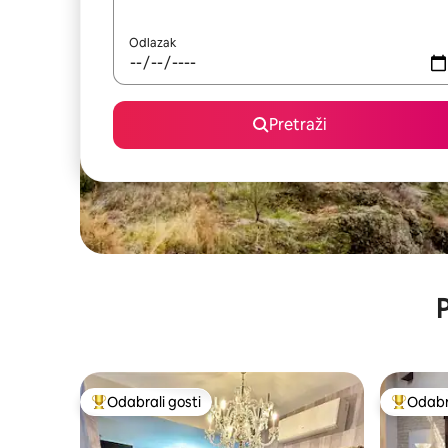
Odlazak
Pretraži
P
Odabrali gosti
Odabra
Među najviše rangiranima s oznakom „Odabrali gosti”
Među naj