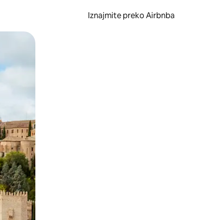
Iznajmite preko Airbnba
li prelaskom prstom po zaslonu.