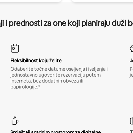
ji i prednosti za one koji planiraju duži 
Fleksibilnost koju želite
J
Odaberite točne datume useljenja i iseljenja i
P
jednostavno ugovorite rezervaciju putem
j
interneta, bez dodatnih obveza ili
papirologije.*
Smještaji s radnim prostorom za digitalne
T