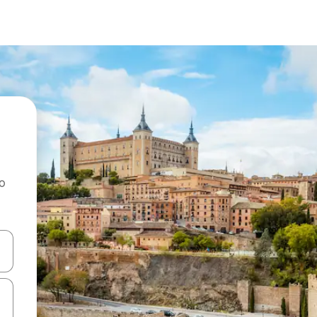
ao
dati koristeći se strelicama prema gore i prema dolje, kao i dodirom i