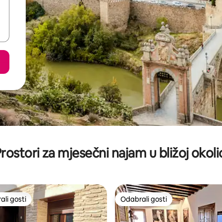
rostori za mjesečni najam u bližoj okoli
li gosti
Odabrali gosti
više rangiranima s oznakom „Odabrali gosti”
Odabrali gosti