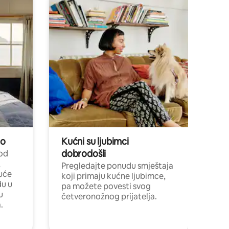
no
Kućni su ljubimci
dobrodošli
 od
,
Pregledajte ponudu smještaja
uće
koji primaju kućne ljubimce,
du u
pa možete povesti svog
u
četveronožnog prijatelja.
.