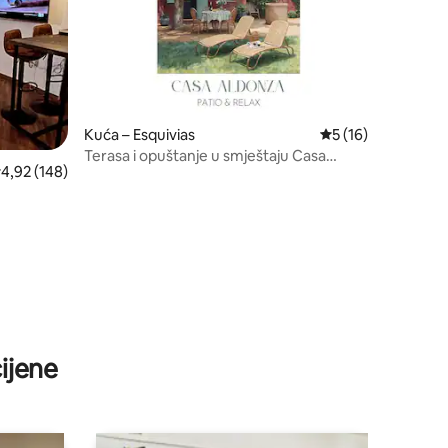
Kuća – Esquivias
Prosječna ocjena: 5
5 (16)
Terasa i opuštanje u smještaju Casa
rosječna ocjena: 4,92/5, recenzija: 148
4,92 (148)
Aldonza, savršeno za obitelji
ijene