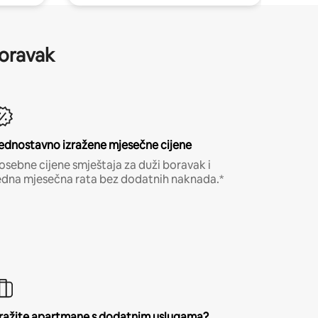
boravak
ednostavno izražene mjesečne cijene
osebne cijene smještaja za duži boravak i
edna mjesečna rata bez dodatnih naknada.*
ražite apartmane s dodatnim uslugama?