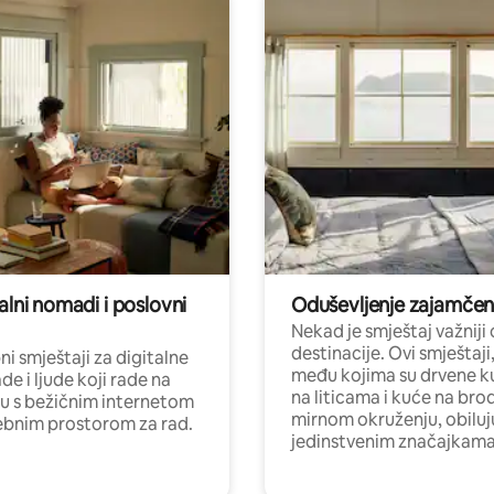
alni nomadi i poslovni
Oduševljenje zajamče
Nekad je smještaj važniji
destinacije. Ovi smještaji
i smještaji za digitalne
među kojima su drvene k
e i ljude koji rade na
na liticama i kuće na bro
nu s bežičnim internetom
mirnom okruženju, obiluj
ebnim prostorom za rad.
jedinstvenim značajkama