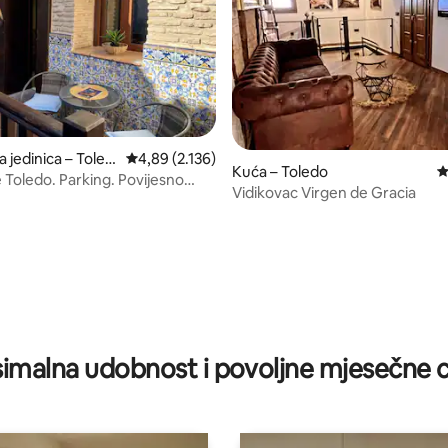
 jedinica – Toled
Prosječna ocjena: 4,89/5, recenzija: 2.136
4,89 (2.136)
Kuća – Toledo
P
e Toledo. Parking. Povijesno
Vidikovac Virgen de Gracia
..
5, recenzija: 62
imalna udobnost i povoljne mjesečne c