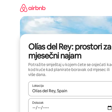
Prijeđi
na
sadržaj
Olías del Rey: prostori za
mjesečni najam
Potražite smještaj u kojem ćete se osjećati k
kod kuće kad planirate boravak od mjesec ili
više dana.
Lokacija
Kada budu dostupni rezultati, moći ćete ih pregle
Dolazak