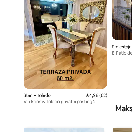
Smještajna
o
El Patio d
središte, .
Stan – Toledo
Prosječna ocjena: 4,98/
4,98 (62)
Vip Rooms Toledo privatni parking 2
Maks
spavaće sobe