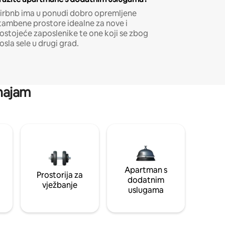
irbnb ima u ponudi dobro opremljene
tambene prostore idealne za nove i
ostojeće zaposlenike te one koji se zbog
osla sele u drugi grad.
 najam
Apartman s
Prostorija za
dodatnim
vježbanje
uslugama