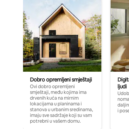
Dobro opremljeni smještaji
Digit
ljudi
Ovi dobro opremljeni
smještaji, među kojima ima
Udobn
drvenih kuća na mirnim
nomad
lokacijama u planinama i
dalji
stanova u urbanim sredinama,
i pos
imaju sve sadržaje koji su vam
potrebni u vašem domu.