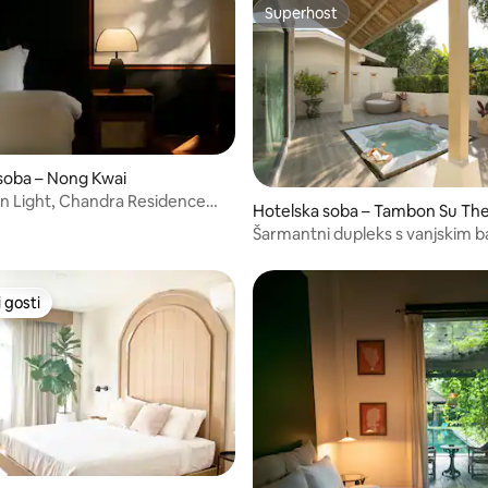
Superhost
Superhost
soba – Nong Kwai
n Light, Chandra Residence
/5, recenzija: 9
Hotelska soba – Tambon Su Th
ai
Šarmantni dupleks s vanjskim 
terasom
 gosti
 gosti