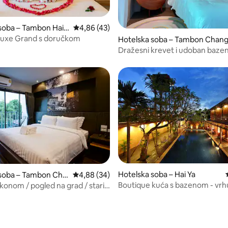
5, recenzija: 17
soba – Tambon Hai Y
Prosječna ocjena: 4,86/5, recenzija: 43
4,86 (43)
luxe Grand s doručkom
Hotelska soba – Tambon Chang
hueak
Dražesni krevet i udoban bazen
uređajem
Hotelska soba – Hai Ya
 soba – Tambon Cha
Prosječna ocjena: 4,88/5, recenzija: 34
4,88 (34)
Boutique kuća s bazenom - vr
lkonom / pogled na grad / stari
sobabr. 1
apae Gate