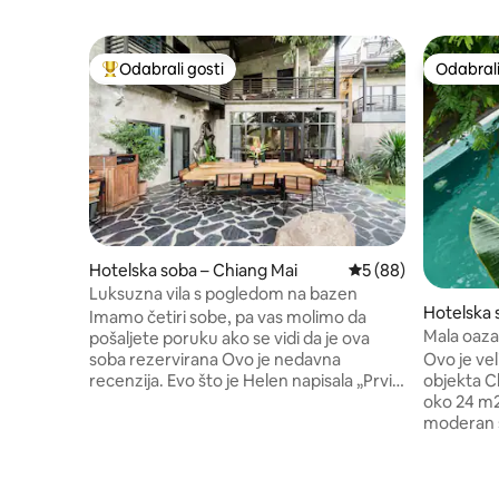
Odabrali gosti
Odabrali
Među najviše rangiranima s oznakom „Odabrali gosti”
Odabrali
Hotelska soba – Chiang Mai
Prosječna ocjena: 5/
5 (88)
Luksuzna vila s pogledom na bazen
Hotelska 
Imamo četiri sobe, pa vas molimo da
hum
Mala oaza
pošaljete poruku ako se vidi da je ova
soba rezervirana Ovo je nedavna
Ovo je ve
recenzija. Evo što je Helen napisala „Prvi
objekta C
put sam odabrao gostinjsku kuću za svoj
oko 24 m2,
odmor. Da budem iskrena, pomalo sam
moderan s
zabrinuta. Međutim, ispostavilo se da sve
bazenu, o
moje brige nisu bile potrebne kad smo
bazena.I
stigli na 88. mjesto. Odmah smo zavoljeli
soba.Soba 