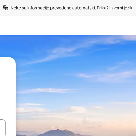
Neke su informacije prevedene automatski. 
Prikaži izvorni jezik
dati koristeći se strelicama prema gore i prema dolje, kao i dodirom i