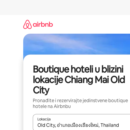
Prijeđi
na
sadržaj
Boutique hoteli u blizini
lokacije Chiang Mai Old
City
Pronađite i rezervirajte jedinstvene boutique
hotele na Airbnbu
Lokacija
Kada budu dostupni rezultati, moći ćete ih pregle