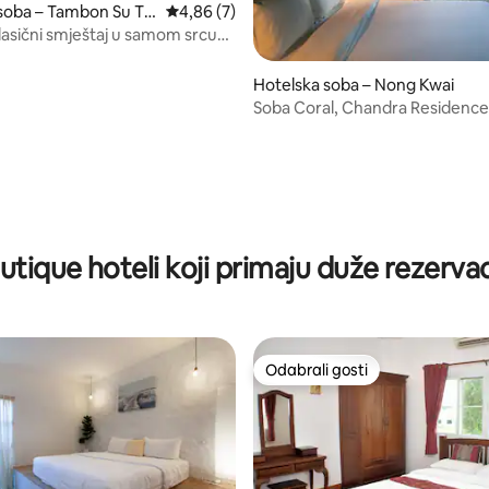
soba – Tambon Su Th
Prosječna ocjena: 4,86/5, recenzija: 7
4,86 (7)
asični smještaj u samom srcu
i Nimman @宁曼路ニマンへミン
Hotelska soba – Nong Kwai
Soba Coral, Chandra Residence
Mai
utique hoteli koji primaju duže rezervac
Odabrali gosti
Odabrali gosti