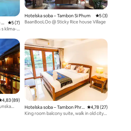
Hotelska soba – Tambon Si Phum
Prosječna ocjena: 
5 (3)
BaanBooLOo @ Sticky Rice house Village
 P
Prosječna ocjena: 5/5, recenzija: 7
5 (7)
 s klima-
Prosječna ocjena: 4,83/5, recenzija: 89
4,83 (89)
hunska
Hotelska soba – Tambon Phra
Prosječna ocjena: 4,78
4,78 (27)
Sing
King room balcony suite, walk in old city
downtown