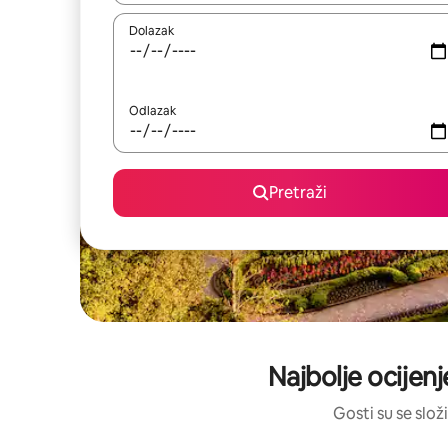
Dolazak
Odlazak
Pretraži
Najbolje ocijenj
Gosti su se složi