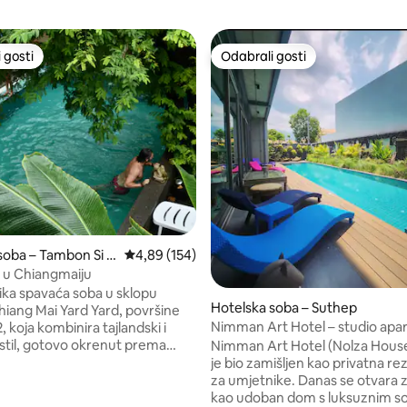
 gosti
Odabrali gosti
 gosti
Odabrali gosti
5, recenzija: 88
soba – Tambon Si P
Prosječna ocjena: 4,89/5, recenzija: 154
4,89 (154)
 u Chiangmaiju
lika spavaća soba u sklopu
Hotelska soba – Suthep
hiang Mai Yard Yard, površine
Nimman Art Hotel – studio ap
 koja kombinira tajlandski i
Deluxe A301
til, gotovo okrenut prema
Nimman Art Hotel (Nolza House
d kojih su neki odmah pored
je bio zamišljen kao privatna re
mamo ukupno 9 takvih
za umjetnike. Danas se otvara z
je prikladna za 2 osobe, a ako
kao udoban dom s luksuznim s