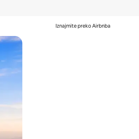
Iznajmite preko Airbnba
li prelaskom prstom po zaslonu.