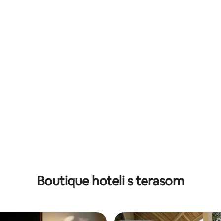
5, recenzija: 28
Boutique hoteli s terasom