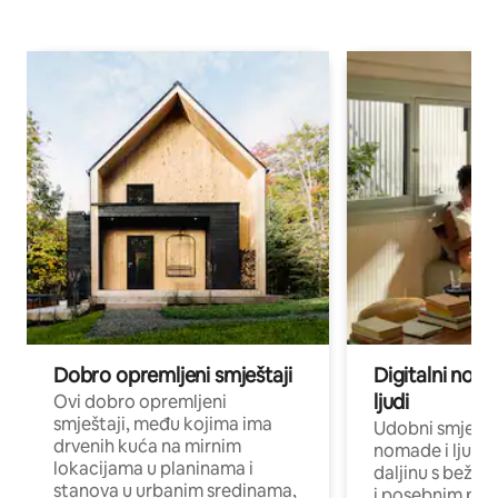
Dobro opremljeni smještaji
Digitalni noma
ljudi
Ovi dobro opremljeni
smještaji, među kojima ima
Udobni smještaj
drvenih kuća na mirnim
nomade i ljude 
lokacijama u planinama i
daljinu s bežič
stanova u urbanim sredinama,
i posebnim pro