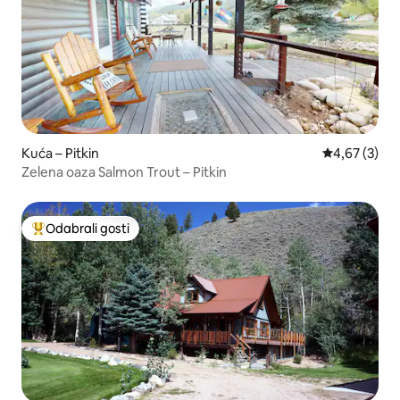
Kuća – Pitkin
Prosječna ocj
4,67 (3)
Zelena oaza Salmon Trout – Pitkin
Odabrali gosti
Među najviše rangiranima s oznakom „Odabrali gosti”