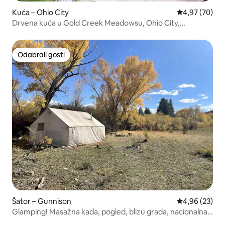
Kuća – Ohio City
Prosječna ocje
4,97 (70)
Drvena kuća u Gold Creek Meadowsu, Ohio City,
Colorado
Odabrali gosti
Odabrali gosti
Šator – Gunnison
Prosječna ocje
4,96 (23)
Glamping! Masažna kada, pogled, blizu grada, nacionalna
šuma!