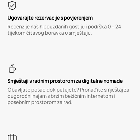
Ugovarajte rezervacije s povjerenjem
Recenzije naših pouzdanih gostiju i podrška 0 – 24
tijekom čitavog boravka u smještaju.
Smještaji s radnim prostorom za digitalne nomade
Obavljate posao dok putujete? Pronađite smještaj za
dugoročni najam s brzim bežičnim internetom i
posebnim prostorom za rad.