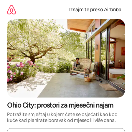
Prijeđi
na
Iznajmite preko Airbnba
sadržaj
Ohio City: prostori za mjesečni najam
Potražite smještaj u kojem ćete se osjećati kao kod
kuće kad planirate boravak od mjesec ili više dana.