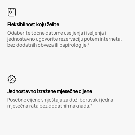
Fleksibilnost koju želite
Odaberite točne datume useljenja i iseljenja i
jednostavno ugovorite rezervaciju putem interneta,
bez dodatnih obveza ili papirologije.*
Jednostavno izražene mjesečne cijene
Posebne cijene smještaja za duži boravak i jedna
mjesečna rata bez dodatnih naknada.*