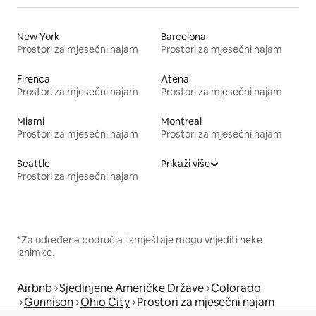
New York
Barcelona
Prostori za mjesečni najam
Prostori za mjesečni najam
Firenca
Atena
Prostori za mjesečni najam
Prostori za mjesečni najam
Miami
Montreal
Prostori za mjesečni najam
Prostori za mjesečni najam
Seattle
Prikaži više
Prostori za mjesečni najam
*Za određena područja i smještaje mogu vrijediti neke
iznimke.
Airbnb
Sjedinjene Američke Države
Colorado
Gunnison
Ohio City
Prostori za mjesečni najam