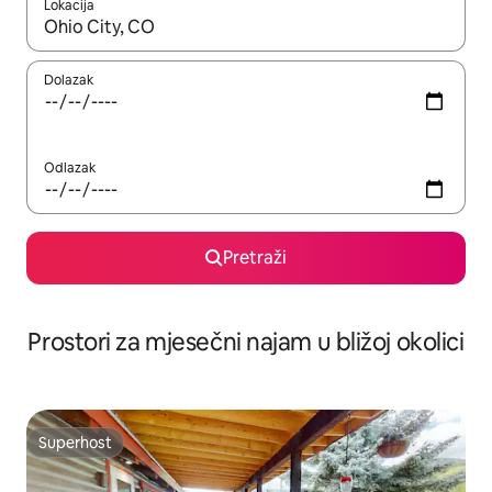
Lokacija
Kada budu dostupni rezultati, moći ćete ih pregledati koristeći
Dolazak
Odlazak
Pretraži
Prostori za mjesečni najam u bližoj okolici
Superhost
Superhost