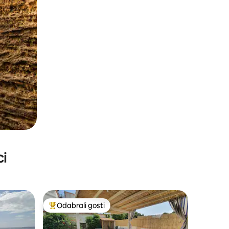
ci
Odabrali gosti
nakom „Odabrali gosti”
Među najviše rangiranima s oznakom „Odabrali gosti”