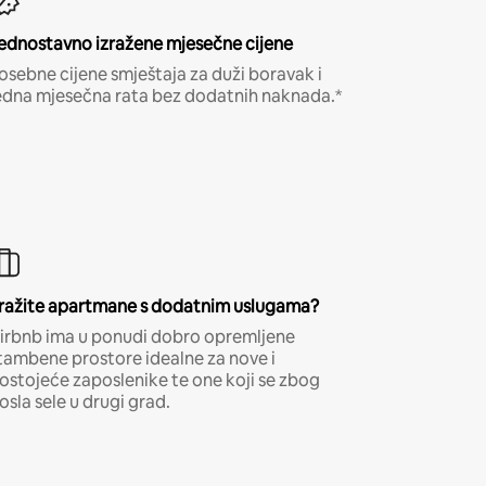
ednostavno izražene mjesečne cijene
osebne cijene smještaja za duži boravak i
edna mjesečna rata bez dodatnih naknada.*
ražite apartmane s dodatnim uslugama?
irbnb ima u ponudi dobro opremljene
tambene prostore idealne za nove i
ostojeće zaposlenike te one koji se zbog
osla sele u drugi grad.