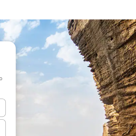
ao
dati koristeći se strelicama prema gore i prema dolje, kao i dodirom i