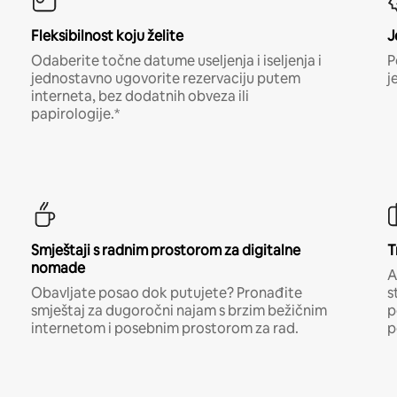
Fleksibilnost koju želite
J
Odaberite točne datume useljenja i iseljenja i
P
jednostavno ugovorite rezervaciju putem
j
interneta, bez dodatnih obveza ili
papirologije.*
Smještaji s radnim prostorom za digitalne
T
nomade
A
Obavljate posao dok putujete? Pronađite
s
smještaj za dugoročni najam s brzim bežičnim
p
internetom i posebnim prostorom za rad.
p