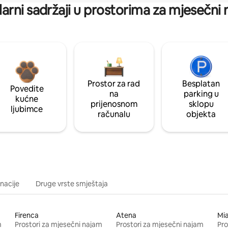
arni sadržaji u prostorima za mjesečni
Prostor za rad
Besplatan
Povedite
na
parking u
kućne
prijenosnom
sklopu
ljubimce
računalu
objekta
inacije
Druge vrste smještaja
Firenca
Atena
Mi
m
Prostori za mjesečni najam
Prostori za mjesečni najam
Pro