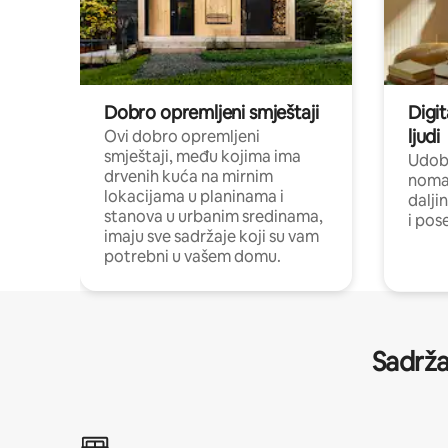
Dobro opremljeni smještaji
Digit
ljudi
Ovi dobro opremljeni
smještaji, među kojima ima
Udobn
drvenih kuća na mirnim
nomad
lokacijama u planinama i
dalji
stanova u urbanim sredinama,
i pos
imaju sve sadržaje koji su vam
potrebni u vašem domu.
Sadrža