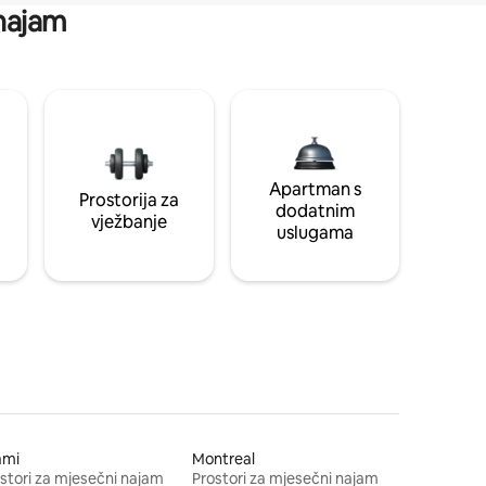
 najam
Apartman s
Prostorija za
dodatnim
vježbanje
uslugama
ami
Montreal
stori za mjesečni najam
Prostori za mjesečni najam