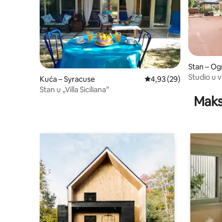
Stan – Og
Studio u v
Kuća – Syracuse
Prosječna ocjena: 4,93/
4,93 (29)
mora
Stan u „Villa Siciliana”
Maks