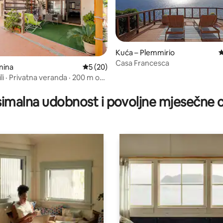
Kuća – Plemmirio
P
Casa Francesca
nina
Prosječna ocjena: 5/5, recenzija: 20
5 (20)
ili · Privatna veranda · 200 m od
5, recenzija: 29
imalna udobnost i povoljne mjesečne c