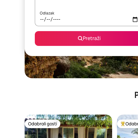
Odlazak
Pretraži
P
Odabrali gosti
Odabra
Odabrali gosti
Među naj