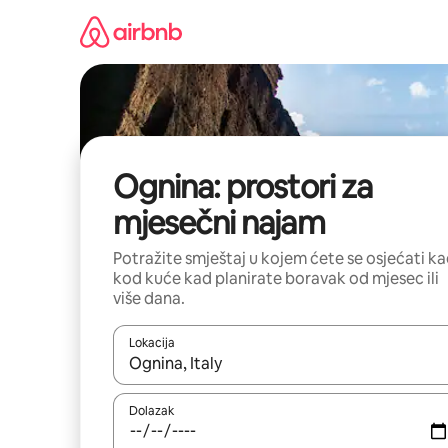
Prijeđi
na
sadržaj
Ognina: prostori za
mjesečni najam
Potražite smještaj u kojem ćete se osjećati k
kod kuće kad planirate boravak od mjesec ili
više dana.
Lokacija
Kada budu dostupni rezultati, moći ćete ih pregle
Dolazak