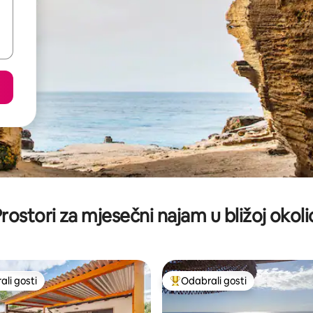
rostori za mjesečni najam u bližoj okoli
li gosti
Odabrali gosti
više rangiranima s oznakom „Odabrali gosti”
Među najviše rangiranima s oz