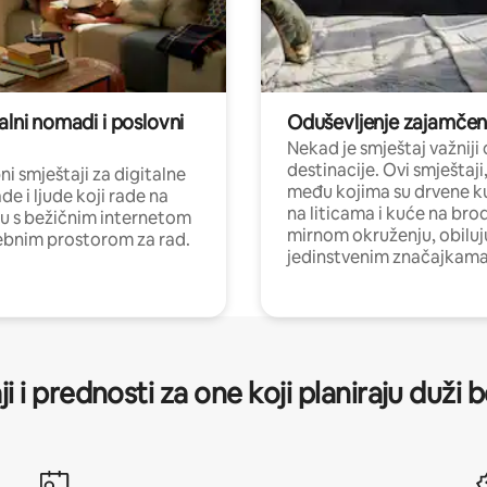
alni nomadi i poslovni
Oduševljenje zajamče
Nekad je smještaj važniji
destinacije. Ovi smještaji
i smještaji za digitalne
među kojima su drvene k
e i ljude koji rade na
na liticama i kuće na bro
nu s bežičnim internetom
mirnom okruženju, obiluj
ebnim prostorom za rad.
jedinstvenim značajkama
ji i prednosti za one koji planiraju duži 