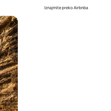
Iznajmite preko Airbnba
li prelaskom prstom po zaslonu.