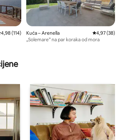
rosječna ocjena: 4,98/5, recenzija: 114
4,98 (114)
Kuća – Arenella
Prosječna ocjena: 4,97
4,97 (38)
„Solemare” na par koraka od mora
ijene