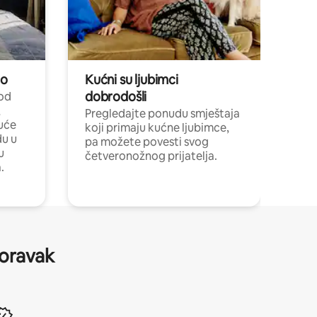
no
Kućni su ljubimci
dobrodošli
 od
,
Pregledajte ponudu smještaja
uće
koji primaju kućne ljubimce,
du u
pa možete povesti svog
u
četveronožnog prijatelja.
.
boravak