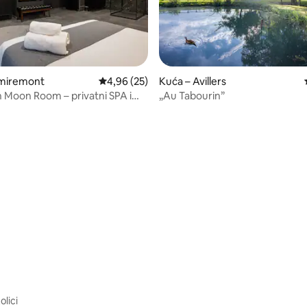
emiremont
Prosječna ocjena: 4,96/5, recenzija: 25
4,96 (25)
Kuća – Avillers
Moon Room – privatni SPA i
„Au Tabourin”
n ambijent
/5, recenzija: 11
olici