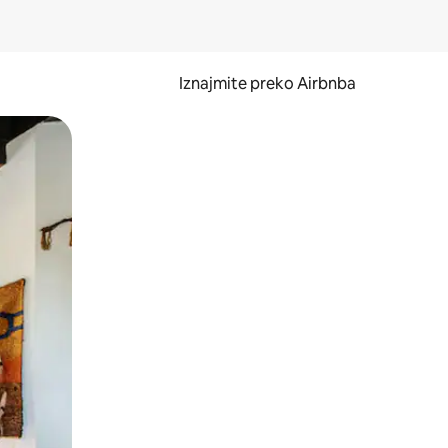
Iznajmite preko Airbnba
li prelaskom prstom po zaslonu.