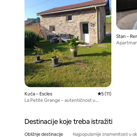
Stan – R
Apartman 
jedinstve
Kuća – Escles
Prosječna ocjena: 5
5 (11)
La Petite Grange – autentičnost u
Vosgesu
Destinacije koje treba istražiti
Obližnje destinacije
Najpopularnije znamenitosti u ok