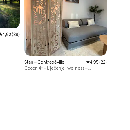
Prosječna ocjena: 4,92/5, recenzija: 38
4,92 (38)
Stan – Contrexéville
Prosječna ocjena: 4,95
4,95 (22)
Cocon 4* – Liječenje i wellness –
Termalno lječilište Contréxeville