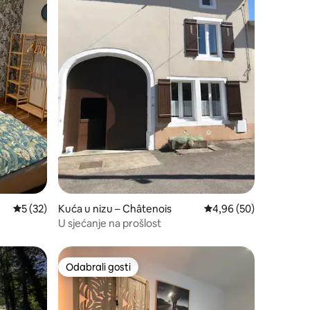
Prosječna ocjena: 5/5, recenzija: 32
5 (32)
Kuća u nizu – Châtenois
Prosječna ocjena: 4,96
4,96 (50)
U sjećanje na prošlost
Odabrali gosti
nakom „Odabrali gosti”
Odabrali gosti