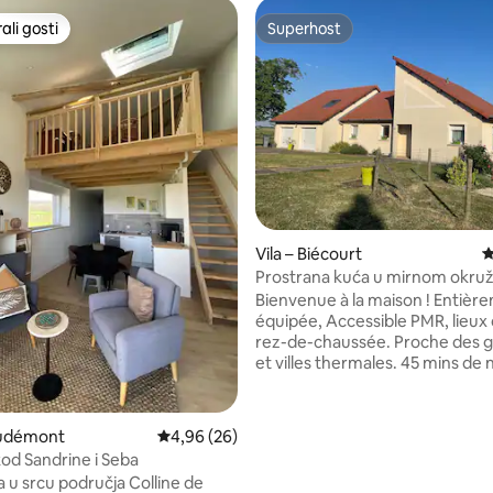
li gosti
Superhost
više rangiranima s oznakom „Odabrali gosti”
Superhost
5, recenzija: 23
Vila – Biécourt
P
Prostrana kuća u mirnom okru
Bienvenue à la maison ! Entièrement
équipée, Accessible PMR, lieux 
rez-de-chaussée. Proche des grds axes
et villes thermales. 45 mins de 
mins d’epinal 10 mins sortie cha
)A31 Terrain de pétanque et terrasse
Restaurant et petit commerce a
audémont
Prosječna ocjena: 4,96/5, recenzija: 26
4,96 (26)
Je vous accueille avec le plus g
kod Sandrine i Seba
malgré tout c’est une ⚠️ maison familiale
 u srcu područja Colline de
et NON un logement touristique