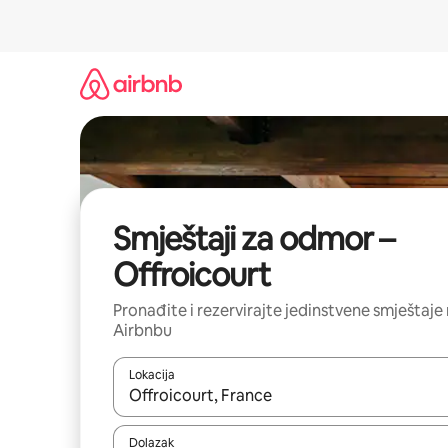
Prijeđi
na
sadržaj
Smještaji za odmor –
Offroicourt
Pronađite i rezervirajte jedinstvene smještaje
Airbnbu
Lokacija
Kada budu dostupni rezultati, moći ćete ih pregle
Dolazak