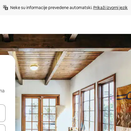
Neke su informacije prevedene automatski. 
Prikaži izvorni jezik
 na
dati koristeći se strelicama prema gore i prema dolje, kao i dodirom i