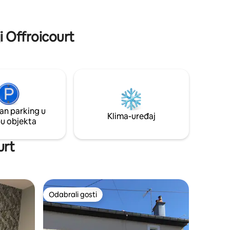
restoran, kuglanje, veslanje, karting itd.
neuf et
Sada samo uživajte🙂
s
i Offroicourt
an parking u
Klima-uređaj
pu objekta
urt
Odabrali gosti
nakom „Odabrali gosti”
Odabrali gosti