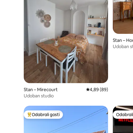
Stan – H
Udoban st
Stan – Mirecourt
Prosječna ocjena: 4,89/
4,89 (89)
Udoban studio
Odabrali gosti
Odabrali
Među najviše rangiranima s oznakom „Odabrali gosti”
Odabrali