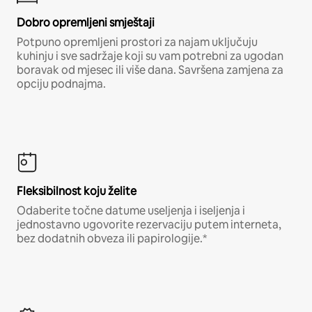
Dobro opremljeni smještaji
Potpuno opremljeni prostori za najam uključuju
kuhinju i sve sadržaje koji su vam potrebni za ugodan
boravak od mjesec ili više dana. Savršena zamjena za
opciju podnajma.
Fleksibilnost koju želite
Odaberite točne datume useljenja i iseljenja i
jednostavno ugovorite rezervaciju putem interneta,
bez dodatnih obveza ili papirologije.*