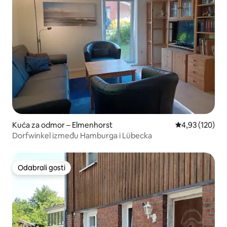
Kuća za odmor – Elmenhorst
Prosječna ocjen
4,93 (120)
Dorfwinkel između Hamburga i Lübecka
Odabrali gosti
Odabrali gosti