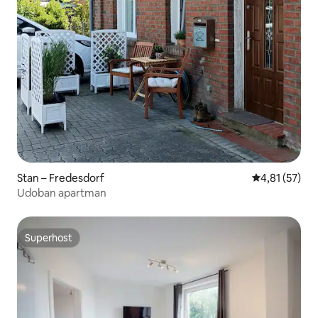
Stan – Fredesdorf
Prosječna ocje
4,81 (57)
Udoban apartman
Superhost
Superhost