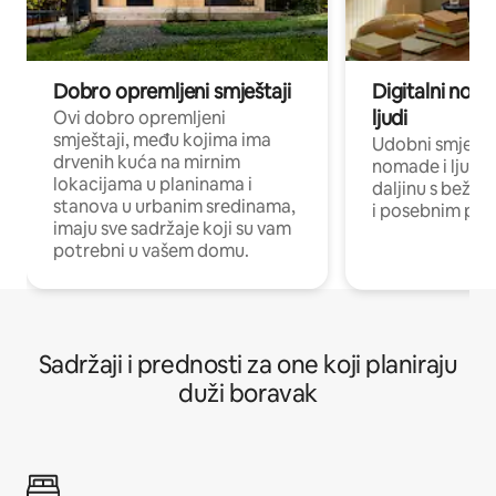
Dobro opremljeni smještaji
Digitalni noma
ljudi
Ovi dobro opremljeni
smještaji, među kojima ima
Udobni smještaj
drvenih kuća na mirnim
nomade i ljude 
lokacijama u planinama i
daljinu s bežič
stanova u urbanim sredinama,
i posebnim pro
imaju sve sadržaje koji su vam
potrebni u vašem domu.
Sadržaji i prednosti za one koji planiraju
duži boravak