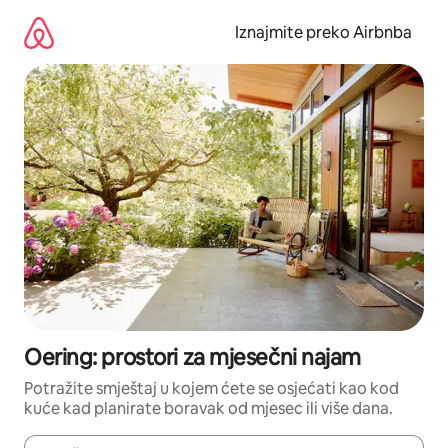
Prijeđi
na
Iznajmite preko Airbnba
sadržaj
Oering: prostori za mjesečni najam
Potražite smještaj u kojem ćete se osjećati kao kod
kuće kad planirate boravak od mjesec ili više dana.