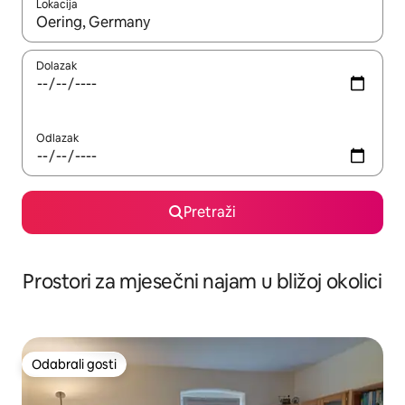
Lokacija
Kada budu dostupni rezultati, moći ćete ih pregledati koristeći
Dolazak
Odlazak
Pretraži
Prostori za mjesečni najam u bližoj okolici
Odabrali gosti
Odabrali gosti