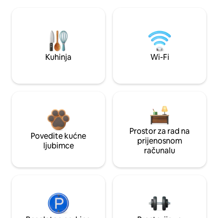
Kuhinja
Wi-Fi
Prostor za rad na
Povedite kućne
prijenosnom
ljubimce
računalu