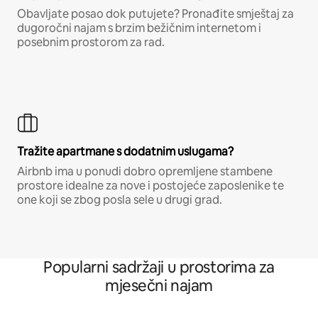
Obavljate posao dok putujete? Pronađite smještaj za
dugoročni najam s brzim bežičnim internetom i
posebnim prostorom za rad.
Tražite apartmane s dodatnim uslugama?
Airbnb ima u ponudi dobro opremljene stambene
prostore idealne za nove i postojeće zaposlenike te
one koji se zbog posla sele u drugi grad.
Popularni sadržaji u prostorima za
mjesečni najam