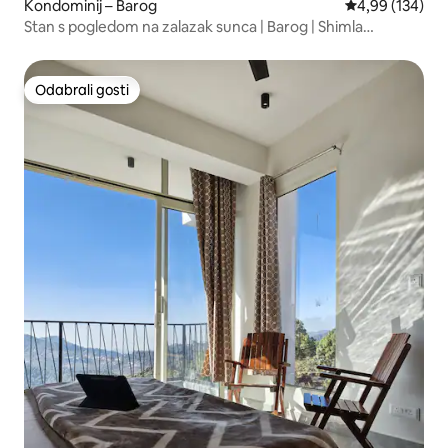
Kondominij – Barog
Prosječna ocjen
4,99 (134)
Stan s pogledom na zalazak sunca | Barog | Shimla
Highway
Odabrali gosti
Odabrali gosti