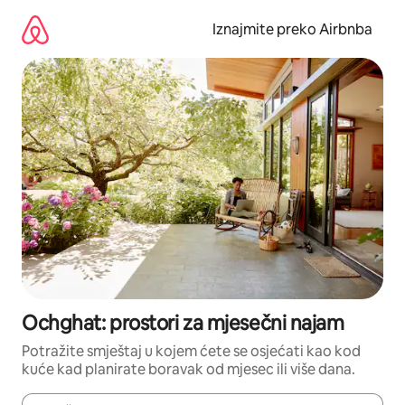
Prijeđi
na
Iznajmite preko Airbnba
sadržaj
Ochghat: prostori za mjesečni najam
Potražite smještaj u kojem ćete se osjećati kao kod
kuće kad planirate boravak od mjesec ili više dana.