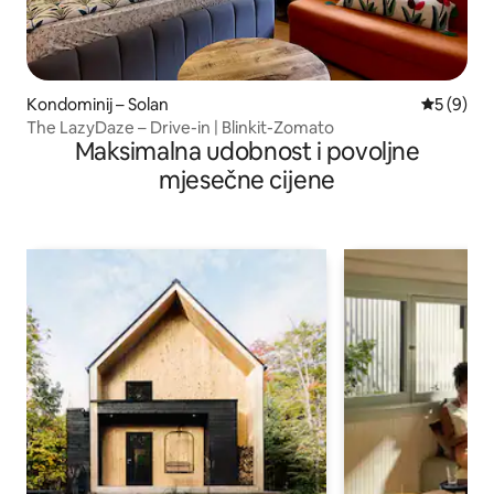
Kondominij – Solan
Prosječna
5 (9)
The LazyDaze – Drive-in | Blinkit-Zomato
Maksimalna udobnost i povoljne
mjesečne cijene