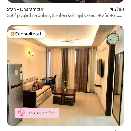
Stan – Dharampur
Prosječna 
5 (18)
360° pogled na dolinu, 2 sobe i kuhinja|Kasauli•Kafić•Kućni
ljubimci|Parking|0 – 24
Odabrali gosti
Među najviše rangiranima s oznakom „Odabrali gosti”