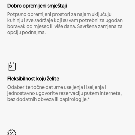
Dobro opremljeni smještaji
Potpuno opremljeni prostori za najam uključuju
kuhinju i sve sadržaje koji su vam potrebni za ugodan
boravak od mjesec ili više dana. Savršena zamjena za
opciju podnajma.
Fleksibilnost koju želite
Odaberite točne datume useljenja i iseljenja i
jednostavno ugovorite rezervaciju putem interneta,
bez dodatnih obveza ili papirologije.*