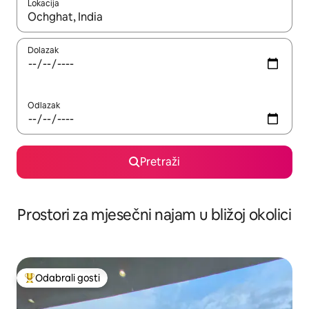
Lokacija
Kada budu dostupni rezultati, moći ćete ih pregledati koristeći
Dolazak
Odlazak
Pretraži
Prostori za mjesečni najam u bližoj okolici
Odabrali gosti
Među najviše rangiranima s oznakom „Odabrali gosti”