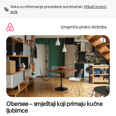
Prijeđi
Neke su informacije prevedene automatski. 
Prikaži izvorni 
na
jezik
sadržaj
Iznajmite preko Airbnba
Obersee – smještaji koji primaju kućne
ljubimce