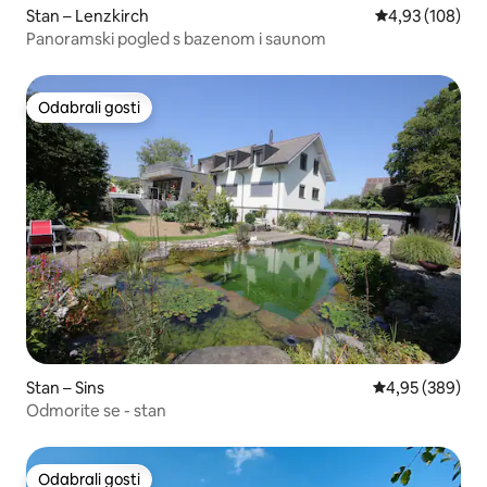
Stan – Lenzkirch
Prosječna ocjen
4,93 (108)
Panoramski pogled s bazenom i saunom
Odabrali gosti
Odabrali gosti
Stan – Sins
Prosječna ocjen
4,95 (389)
Odmorite se - stan
Odabrali gosti