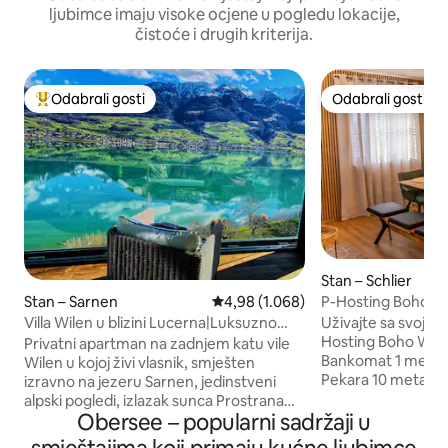
ljubimce imaju visoke ocjene u pogledu lokacije,
čistoće i drugih kriterija.
Odabrali gosti
Odabrali gosti
Među najviše rangiranima s oznakom „Odabrali gosti”
Odabrali gosti
Stan – Schlier
P-Hosting Boho Vi
Stan – Sarnen
Prosječna ocjena: 4,98/5, recenzija
4,98 (1.068)
Uživajte sa svojom 
Villa Wilen u blizini Lucerna|Luksuzno
Hosting Boho Wibes (250
utočište uz jezero
Privatni apartman na zadnjem katu vile
Bankomat 1 metar 
Wilen u kojoj živi vlasnik, smješten
Pekara 10 metara P
izravno na jezeru Sarnen, jedinstveni
metara Igralište u
alpski pogledi, izlazak sunca Prostrana
Crkva udaljena 50
Obersee – popularni sadržaji u
spavaća soba s kućnim kinom,
metara Nogometni
panoramskim dnevnim boravkom,