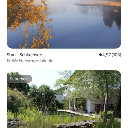
Stan – Schluchsee
Prosječna ocjen
4,97 (103)
FeWo Habsmoosbächle
Superhost
Superhost