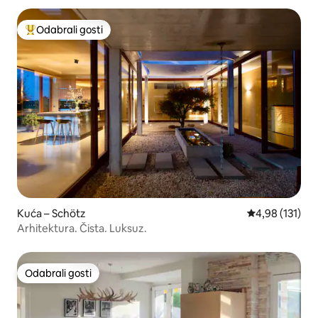
Odabrali gosti
Među najviše rangiranima s oznakom „Odabrali gosti”
Kuća – Schötz
Prosječna ocjen
4,98 (131)
Arhitektura. Čista. Luksuz.
Odabrali gosti
Odabrali gosti