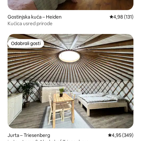
Gostinjska kuća – Heiden
Prosječna ocjen
4,98 (131)
Kućica usred prirode
Odabrali gosti
Odabrali gosti
Jurta – Triesenberg
Prosječna ocjen
4,95 (349)