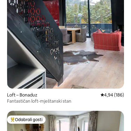
Loft – Bonaduz
Prosječna ocjen
4,94 (186)
Fantastičan loft-mještanski stan
Odabrali gosti
Među najviše rangiranima s oznakom „Odabrali gosti”