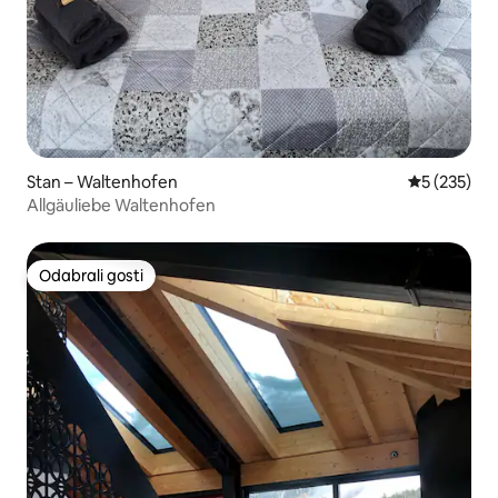
Stan – Waltenhofen
Prosječna oc
5 (235)
Allgäuliebe Waltenhofen
Odabrali gosti
Odabrali gosti