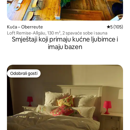
Kuća – Oberreute
Prosječna oc
5 (105)
Loft Remise-Allgäu, 130 m², 2 spavaće sobe i sauna
Smještaji koji primaju kućne ljubimce i
imaju bazen
Odabrali gosti
Odabrali gosti