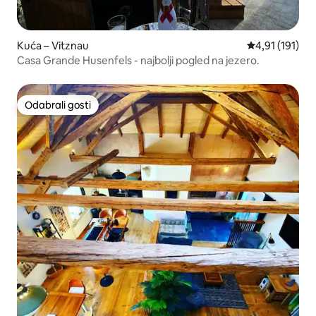
Kuća – Vitznau
Prosječna ocje
4,91 (191)
Casa Grande Husenfels - najbolji pogled na jezero.
Odabrali gosti
Odabrali gosti