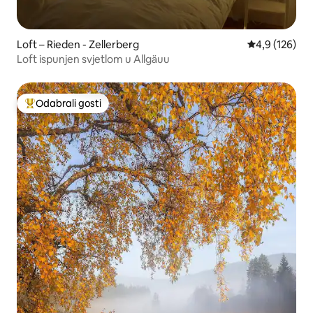
Loft – Rieden - Zellerberg
Prosječna ocje
4,9 (126)
Loft ispunjen svjetlom u Allgäuu
Odabrali gosti
Među najviše rangiranima s oznakom „Odabrali gosti”