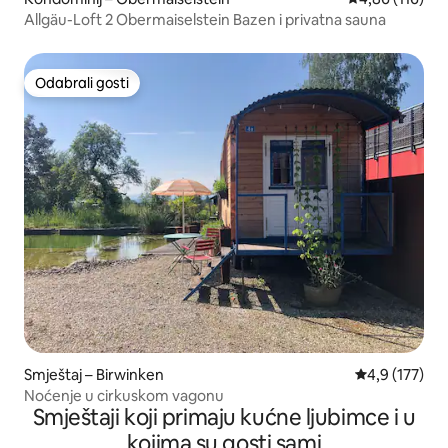
Allgäu-Loft 2 Obermaiselstein Bazen i privatna sauna
Odabrali gosti
Odabrali gosti
Smještaj – Birwinken
Prosječna ocje
4,9 (177)
Noćenje u cirkuskom vagonu
Smještaji koji primaju kućne ljubimce i u
kojima su gosti sami