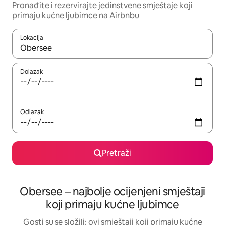
Pronađite i rezervirajte jedinstvene smještaje koji
primaju kućne ljubimce na Airbnbu
Lokacija
Kada budu dostupni rezultati, moći ćete ih pregledati koristeći
Dolazak
Odlazak
Pretraži
Obersee – najbolje ocijenjeni smještaji
koji primaju kućne ljubimce
Gosti su se složili: ovi smještaji koji primaju kućne