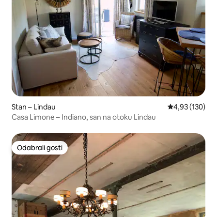
Stan – Lindau
Prosječna ocjen
4,93 (130)
Casa Limone – Indiano, san na otoku Lindau
Odabrali gosti
Odabrali gosti