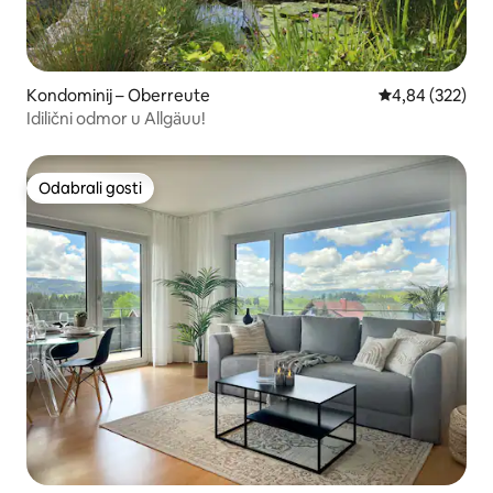
Kondominij – Oberreute
Prosječna ocjen
4,84 (322)
Idilični odmor u Allgäuu!
Odabrali gosti
Odabrali gosti