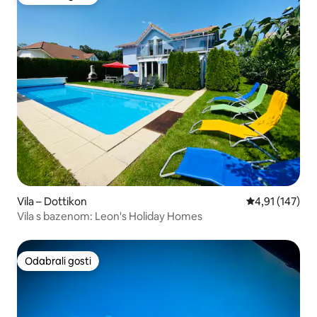
Odabrali gosti
Vila – Dottikon
Prosječna ocjen
4,91 (147)
Vila s bazenom: Leon's Holiday Homes
Odabrali gosti
Odabrali gosti