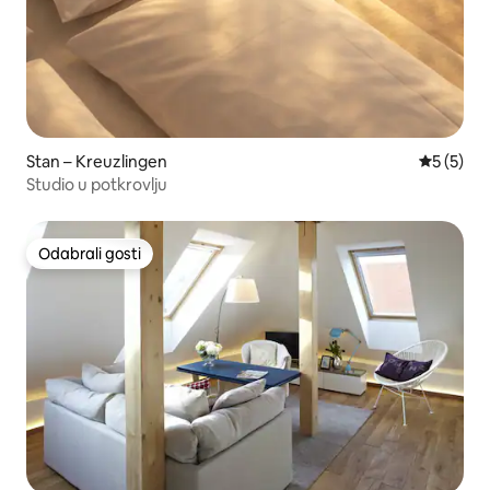
Stan – Kreuzlingen
Prosječna
5 (5)
Studio u potkrovlju
Odabrali gosti
Odabrali gosti