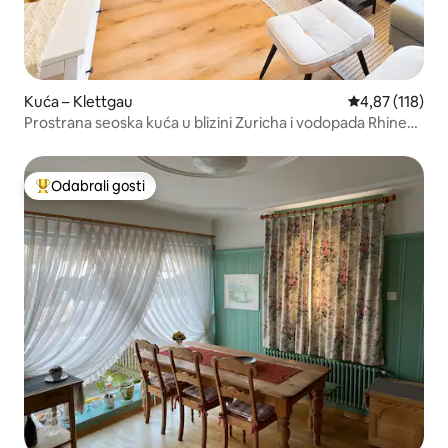
Kuća – Klettgau
Prosječna ocjen
4,87 (118)
Prostrana seoska kuća u blizini Zuricha i vodopada Rhine
Falls
Odabrali gosti
Među najviše rangiranima s oznakom „Odabrali gosti”