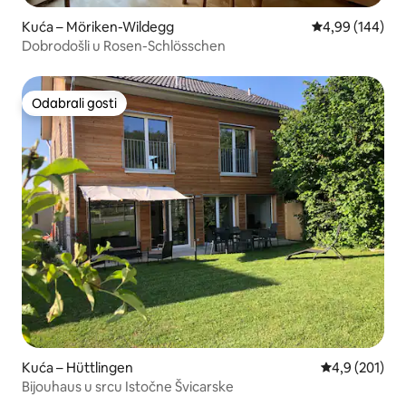
Kuća – Möriken-Wildegg
Prosječna ocjen
4,99 (144)
Dobrodošli u Rosen-Schlösschen
Odabrali gosti
Odabrali gosti
Kuća – Hüttlingen
Prosječna ocje
4,9 (201)
Bijouhaus u srcu Istočne Švicarske