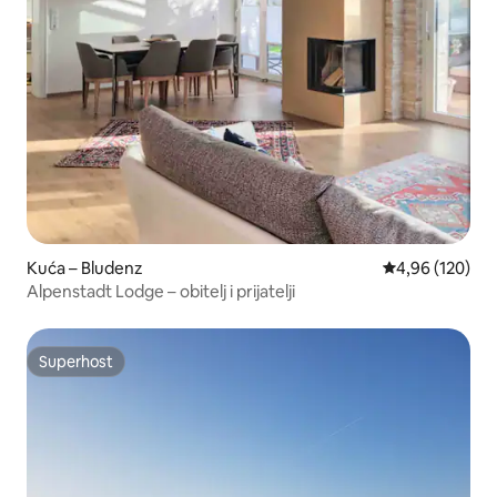
Kuća – Bludenz
Prosječna ocjen
4,96 (120)
Alpenstadt Lodge – obitelj i prijatelji
Superhost
Superhost