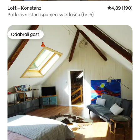
Loft – Konstanz
Prosječna ocjen
4,89 (190)
Potkrovni stan ispunjen svjetlošću (br. 6)
Odabrali gosti
Odabrali gosti