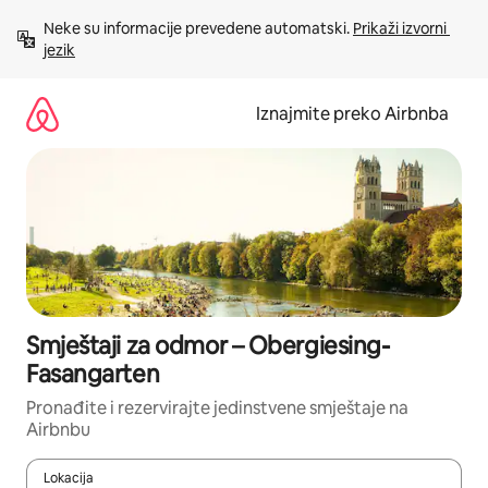
Prijeđi
Neke su informacije prevedene automatski. 
Prikaži izvorni 
na
jezik
sadržaj
Iznajmite preko Airbnba
Smještaji za odmor – Obergiesing-
Fasangarten
Pronađite i rezervirajte jedinstvene smještaje na
Airbnbu
Lokacija