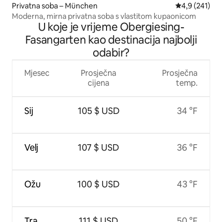
Privatna soba – München
Prosječna ocje
4,9 (241)
Moderna, mirna privatna soba s vlastitom kupaonicom
U koje je vrijeme Obergiesing-
Fasangarten kao destinacija najbolji
odabir?
Mjesec
Prosječna
Prosječna
cijena
temp.
Sij
105 $ USD
34 °F
Velj
107 $ USD
36 °F
Ožu
100 $ USD
43 °F
Tra
111 $ USD
50 °F