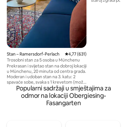
staroj zgradi pod
spaja jasan, bezvr
lokacijom koju je 
nekoliko koraka do
Engleskog vrta. Prostrani dnevni boravak
/ blagovaonica s 
Izravno iz dnevnog
svoju privatnu kro
iznad krovova, Aperol u
spavaća soba s b
(180 cm), privatna
Stan – Ramersdorf-Perlach
Prosječna ocjena: 4,77/5, recenzi
4,77 (631)
Trosobni stan za 5 osoba u Münchenu
Prekrasan i svijetao stan na dobroj lokaciji
u Münchenu, 20 minuta od centra grada.
Moderan i udoban stan na 3. katu: 2
spavaće sobe, svaka s 1 krevetom (može
Popularni sadržaji u smještajima za
se pretvoriti u bračni krevet), radnim
stolom i ormarom, dnevni boravak i
odmor na lokaciji Obergiesing-
spavaća soba s 1 sofom na razvlačenje.
Fasangarten
Odvojeni blagovaonski prostor. U
dnevnom boravku nalaze se TV i Wi-Fi.
Kuhinja: električni štednjak, aparat za
kavu, kuhalo za vodu, mikrovalna
pećnica, posuđe. Kupaonica: perilica