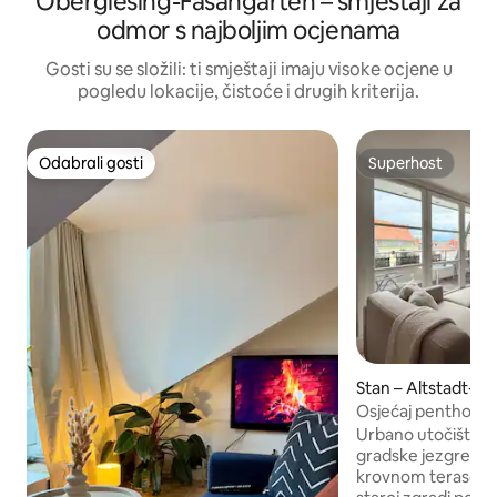
Obergiesing-Fasangarten – smještaji za
odmor s najboljim ocjenama
Gosti su se složili: ti smještaji imaju visoke ocjene u
pogledu lokacije, čistoće i drugih kriterija.
Odabrali gosti
Superhost
Odabrali gosti
Superhost
Stan – Altstadt-Le
Osjećaj penthous
Urbano utočište i
gradske jezgre Mü
krovnom terasom 