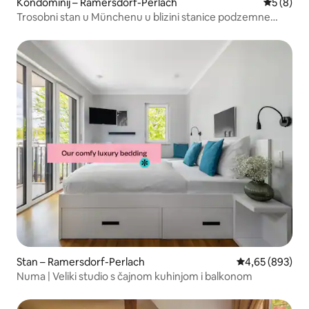
Kondominij – Ramersdorf-Perlach
Prosječna
5 (8)
Trosobni stan u Münchenu u blizini stanice podzemne
željeznice
Stan – Ramersdorf-Perlach
Prosječna ocjen
4,65 (893)
Numa | Veliki studio s čajnom kuhinjom i balkonom