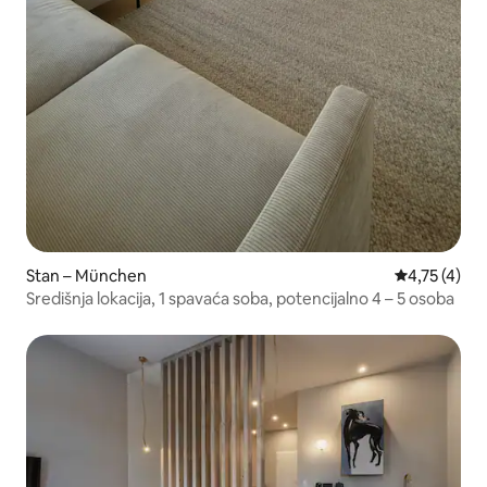
Stan – München
Prosječna oc
4,75 (4)
Središnja lokacija, 1 spavaća soba, potencijalno 4 – 5 osoba