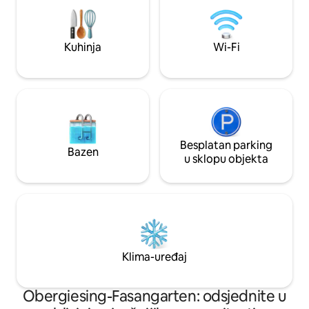
rublja. Posteljina i ručnici su osigurani.
Snažan klima-uređaj
Kuhinja
Wi-Fi
Besplatan parking
Bazen
u sklopu objekta
Klima-uređaj
Obergiesing-Fasangarten: odsjednite u