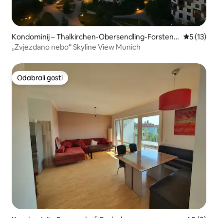
Kondominij – Thalkirchen-Obersendling-Forstenri
Prosječna 
5 (13)
ed-Fürstenried-Solln
„Zvjezdano nebo“ Skyline View Munich
Odabrali gosti
Odabrali gosti