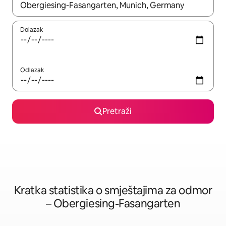
Kada budu dostupni rezultati, moći ćete ih pregledati koristeći
Dolazak
Odlazak
Pretraži
Kratka statistika o smještajima za odmor
– Obergiesing-Fasangarten