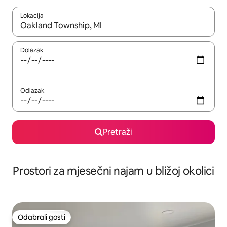
Lokacija
Kada budu dostupni rezultati, moći ćete ih pregledati koristeći
Dolazak
Odlazak
Pretraži
Prostori za mjesečni najam u bližoj okolici
Odabrali gosti
Odabrali gosti