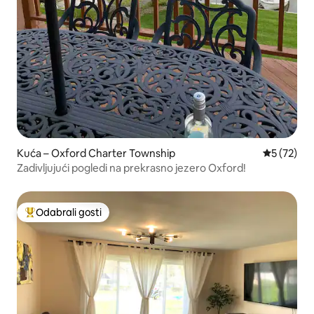
Kuća – Oxford Charter Township
Prosječna 
5 (72)
Zadivljujući pogledi na prekrasno jezero Oxford!
Odabrali gosti
Među najviše rangiranima s oznakom „Odabrali gosti”