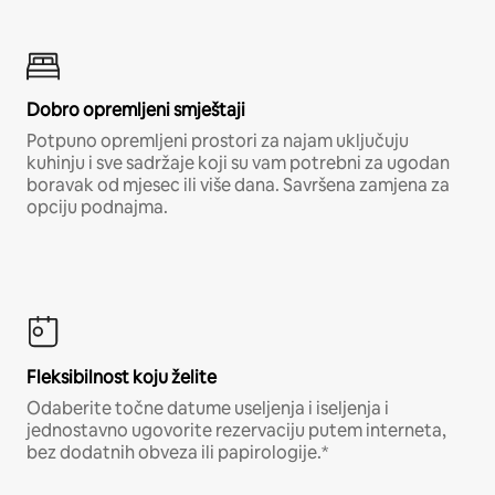
Dobro opremljeni smještaji
Potpuno opremljeni prostori za najam uključuju
kuhinju i sve sadržaje koji su vam potrebni za ugodan
boravak od mjesec ili više dana. Savršena zamjena za
opciju podnajma.
Fleksibilnost koju želite
Odaberite točne datume useljenja i iseljenja i
jednostavno ugovorite rezervaciju putem interneta,
bez dodatnih obveza ili papirologije.*