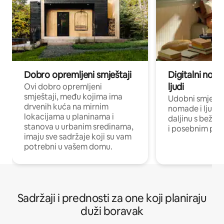
Dobro opremljeni smještaji
Digitalni noma
ljudi
Ovi dobro opremljeni
smještaji, među kojima ima
Udobni smještaj
drvenih kuća na mirnim
nomade i ljude 
lokacijama u planinama i
daljinu s bežič
stanova u urbanim sredinama,
i posebnim pro
imaju sve sadržaje koji su vam
potrebni u vašem domu.
Sadržaji i prednosti za one koji planiraju
duži boravak