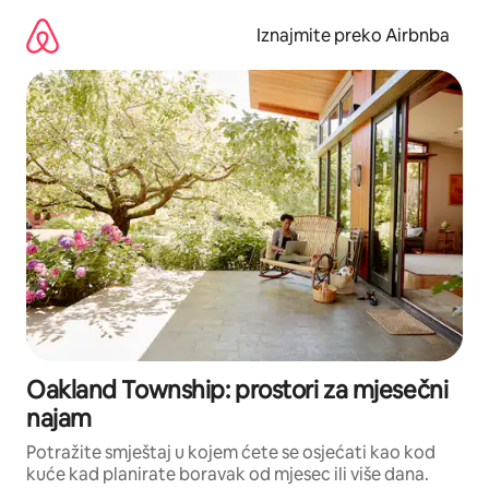
Prijeđi
na
Iznajmite preko Airbnba
sadržaj
Oakland Township: prostori za mjesečni
najam
Potražite smještaj u kojem ćete se osjećati kao kod
kuće kad planirate boravak od mjesec ili više dana.