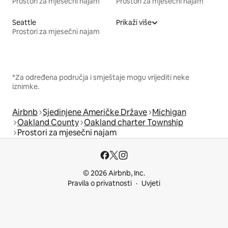
Prostori za mjesečni najam
Prostori za mjesečni najam
Seattle
Prikaži više
Prostori za mjesečni najam
*Za određena područja i smještaje mogu vrijediti neke
iznimke.
Airbnb
Sjedinjene Američke Države
Michigan
Oakland County
Oakland charter Township
Prostori za mjesečni najam
© 2026 Airbnb, Inc.
Pravila o privatnosti
Uvjeti