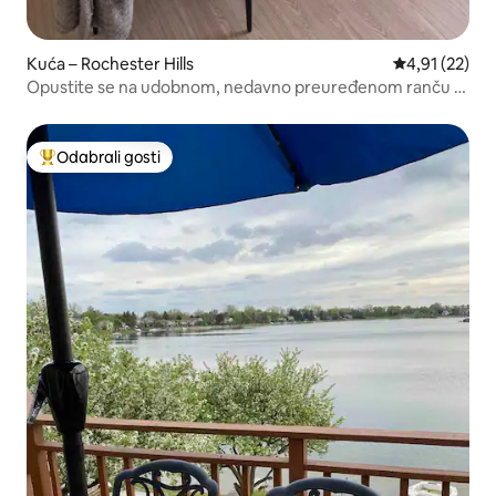
Kuća – Rochester Hills
Prosječna ocje
4,91 (22)
Opustite se na udobnom, nedavno preuređenom ranču s
3 spavaće sobe!
Odabrali gosti
Među najviše rangiranima s oznakom „Odabrali gosti”