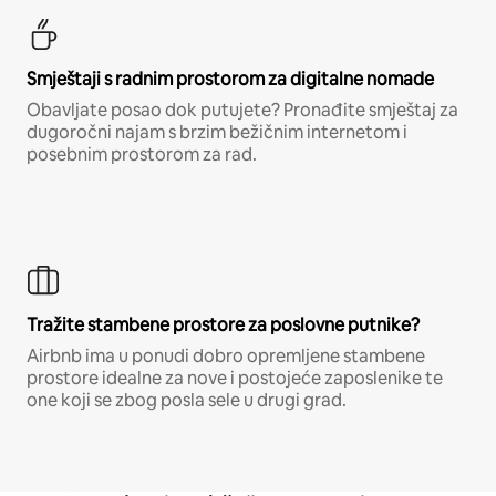
Smještaji s radnim prostorom za digitalne nomade
Obavljate posao dok putujete? Pronađite smještaj za
dugoročni najam s brzim bežičnim internetom i
posebnim prostorom za rad.
Tražite stambene prostore za poslovne putnike?
Airbnb ima u ponudi dobro opremljene stambene
prostore idealne za nove i postojeće zaposlenike te
one koji se zbog posla sele u drugi grad.