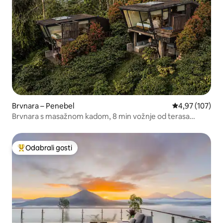
Brvnara – Penebel
Prosječna ocjen
4,97 (107)
Brvnara s masažnom kadom, 8 min vožnje od terasa
Unesco Rice
Odabrali gosti
Među najviše rangiranima s oznakom „Odabrali gosti”