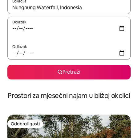
Lokacija
Kada budu dostupni rezultati, moći ćete ih pregledati koristeći
Dolazak
Odlazak
Pretraži
Prostori za mjesečni najam u bližoj okolici
Odabrali gosti
Odabrali gosti