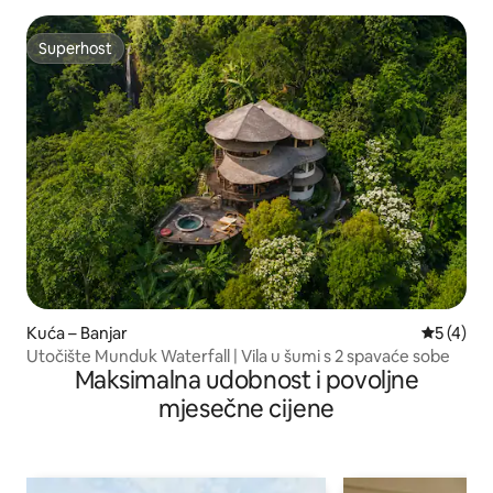
Superhost
Superhost
Kuća – Banjar
Prosječna
5 (4)
Utočište Munduk Waterfall | Vila u šumi s 2 spavaće sobe
Maksimalna udobnost i povoljne
mjesečne cijene