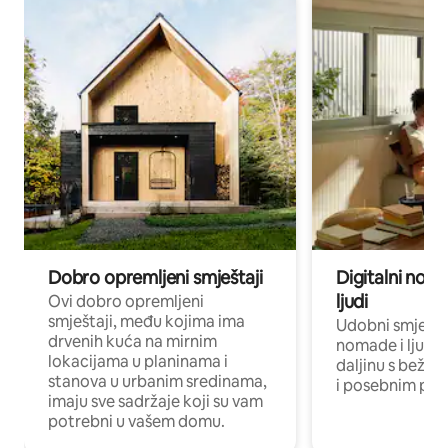
Dobro opremljeni smještaji
Digitalni noma
ljudi
Ovi dobro opremljeni
smještaji, među kojima ima
Udobni smještaj
drvenih kuća na mirnim
nomade i ljude 
lokacijama u planinama i
daljinu s bežič
stanova u urbanim sredinama,
i posebnim pro
imaju sve sadržaje koji su vam
potrebni u vašem domu.