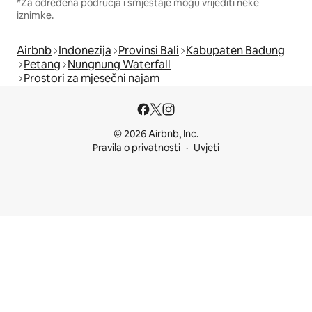
*Za određena područja i smještaje mogu vrijediti neke
iznimke.
Airbnb
Indonezija
Provinsi Bali
Kabupaten Badung
Petang
Nungnung Waterfall
Prostori za mjesečni najam
© 2026 Airbnb, Inc.
Pravila o privatnosti
Uvjeti