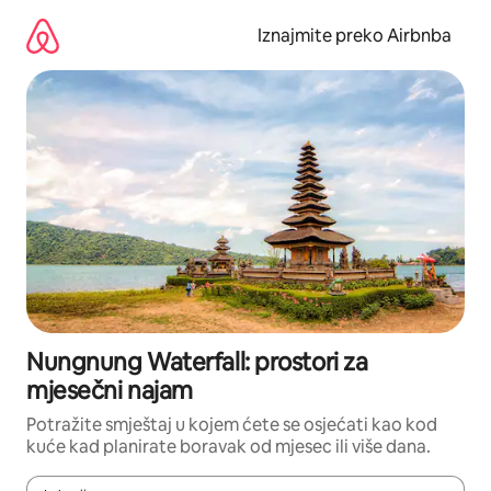
Prijeđi
na
Iznajmite preko Airbnba
sadržaj
Nungnung Waterfall: prostori za
mjesečni najam
Potražite smještaj u kojem ćete se osjećati kao kod
kuće kad planirate boravak od mjesec ili više dana.