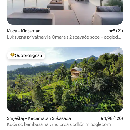
Kuća – Kintamani
Prosječna 
5 (21)
Luksuzna privatna vila Omara s 2 spavaće sobe – pogled
na planine
Odabrali gosti
Među najviše rangiranima s oznakom „Odabrali gosti”
Smještaj – Kecamatan Sukasada
Prosječna ocjen
4,98 (120)
Kuća od bambusa na vrhu brda s odličnim pogledom