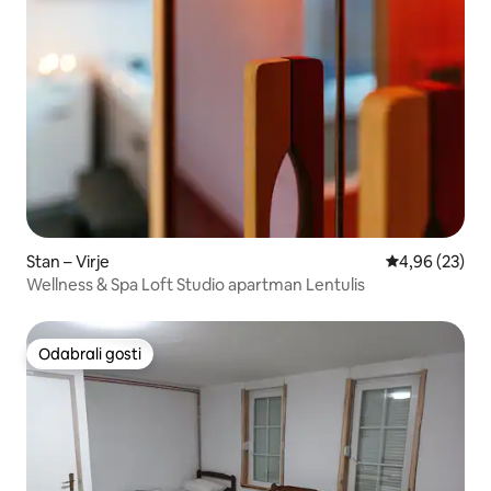
Stan – Virje
Prosječna ocje
4,96 (23)
Wellness & Spa Loft Studio apartman Lentulis
Odabrali gosti
Odabrali gosti