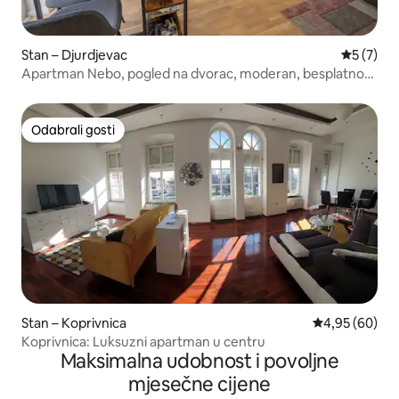
Stan – Djurdjevac
Prosječna
5 (7)
Apartman Nebo, pogled na dvorac, moderan, besplatno
parkiranje + Wi-Fi
Odabrali gosti
Odabrali gosti
Stan – Koprivnica
Prosječna ocje
4,95 (60)
Koprivnica: Luksuzni apartman u centru
Maksimalna udobnost i povoljne
mjesečne cijene