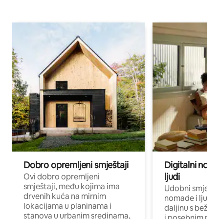
Dobro opremljeni smještaji
Digitalni noma
ljudi
Ovi dobro opremljeni
smještaji, među kojima ima
Udobni smještaj
drvenih kuća na mirnim
nomade i ljude 
lokacijama u planinama i
daljinu s bežič
stanova u urbanim sredinama,
i posebnim pro