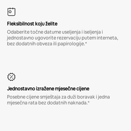
Fleksibilnost koju želite
Odaberite točne datume useljenja i iseljenja i
jednostavno ugovorite rezervaciju putem interneta,
bez dodatnih obveza ili papirologije.*
Jednostavno izražene mjesečne cijene
Posebne cijene smještaja za duži boravak i jedna
mjesečna rata bez dodatnih naknada.*