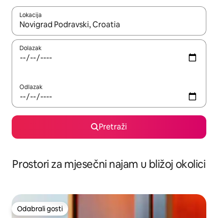
Lokacija
Kada budu dostupni rezultati, moći ćete ih pregledati koristeći
Dolazak
Odlazak
Pretraži
Prostori za mjesečni najam u bližoj okolici
Odabrali gosti
Odabrali gosti