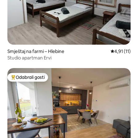
Smještaj na farmi – Hlebine
Prosječna ocj
4,91 (11)
Studio apartman Ervi
Odabrali gosti
Među najviše rangiranima s oznakom „Odabrali gosti”