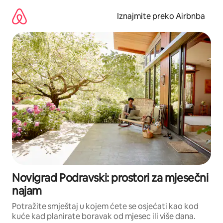
Prijeđi
na
Iznajmite preko Airbnba
sadržaj
Novigrad Podravski: prostori za mjesečni
najam
Potražite smještaj u kojem ćete se osjećati kao kod
kuće kad planirate boravak od mjesec ili više dana.