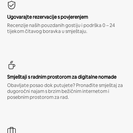
Ugovarajte rezervacije s povjerenjem
Recenzije naših pouzdanih gostiju i podrška 0 – 24
tijekom čitavog boravka u smještaju.
Smještaji s radnim prostorom za digitalne nomade
Obavljate posao dok putujete? Pronađite smještaj za
dugoročni najam s brzim bežičnim internetom i
posebnim prostorom za rad.