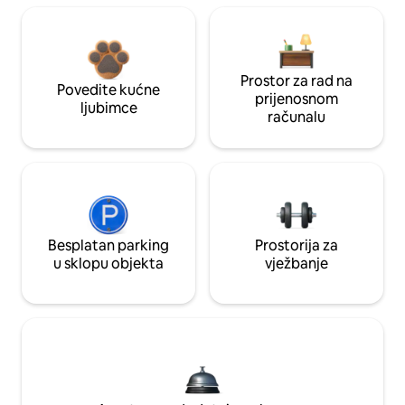
Prostor za rad na
Povedite kućne
prijenosnom
ljubimce
računalu
Besplatan parking
Prostorija za
u sklopu objekta
vježbanje