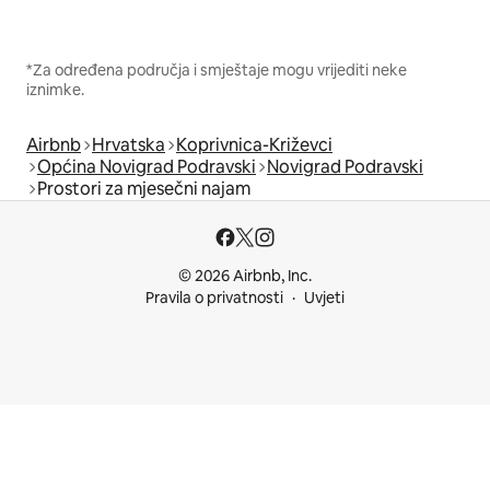
*Za određena područja i smještaje mogu vrijediti neke
iznimke.
Airbnb
Hrvatska
Koprivnica-Križevci
Općina Novigrad Podravski
Novigrad Podravski
Prostori za mjesečni najam
© 2026 Airbnb, Inc.
Pravila o privatnosti
Uvjeti