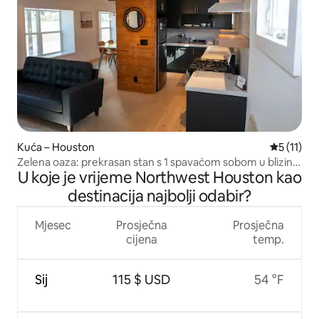
Kuća – Houston
Prosječna 
5 (11)
Zelena oaza: prekrasan stan s 1 spavaćom sobom u blizini
U koje je vrijeme Northwest Houston kao
medicinskog centra i NRG-a
destinacija najbolji odabir?
Mjesec
Prosječna
Prosječna
cijena
temp.
Sij
115 $ USD
54 °F