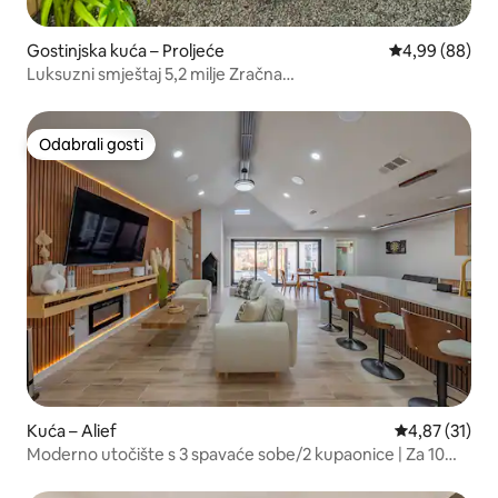
Gostinjska kuća – Proljeće
Prosječna ocje
4,99 (88)
Luksuzni smještaj 5,2 milje Zračna
luka+Spa+King+Perilica+Wi-Fi
Odabrali gosti
Odabrali gosti
Kuća – Alief
Prosječna ocje
4,87 (31)
Moderno utočište s 3 spavaće sobe/2 kupaonice | Za 10
osoba | Houston Hotspot