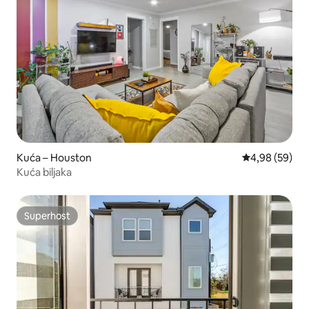
Kuća – Houston
Prosječna ocje
4,98 (59)
Kuća biljaka
Superhost
Superhost