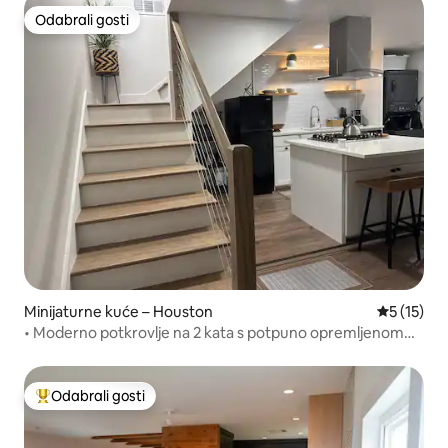
Odabrali gosti
Odabrali gosti
Minijaturne kuće – Houston
Prosječna 
5 (15)
• Moderno potkrovlje na 2 kata s potpuno opremljenom
kuhinjom i parkirališnim mjestom
Odabrali gosti
Među najviše rangiranima s oznakom „Odabrali gosti”