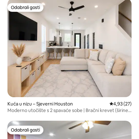
Odabrali gosti
Odabrali gosti
Kuća u nizu – Sjeverni Houston
Prosječna ocje
4,93 (27)
Moderno utočište s 2 spavaće sobe | Bračni krevet (širine
180 – 200 cm) + bračni krevet (širine 150 – 179 cm) | U
blizini centra grada
Odabrali gosti
Odabrali gosti