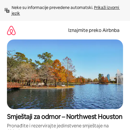
Prijeđi
Neke su informacije prevedene automatski. 
Prikaži izvorni 
na
jezik
sadržaj
Iznajmite preko Airbnba
Smještaji za odmor – Northwest Houston
Pronađite i rezervirajte jedinstvene smještaje na