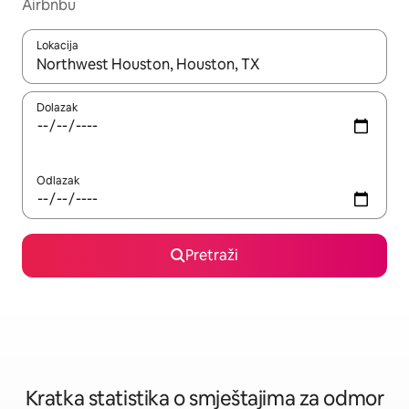
Airbnbu
Lokacija
Kada budu dostupni rezultati, moći ćete ih pregledati koristeći
Dolazak
Odlazak
Pretraži
Kratka statistika o smještajima za odmor