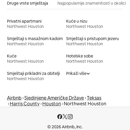
Druge vrste smještaja
Najpopularnije znamenitosti u okolici
Privatni apartmani
Kuće u nizu
Northwest Houston
Northwest Houston
Smještaji s masažnom kadom
Smještaji s pristupom jezeru
Northwest Houston
Northwest Houston
Kuće
Hotelske sobe
Northwest Houston
Northwest Houston
Smještaji prikladni za obitelji
Prikaži više
Northwest Houston
Airbnb
Sjedinjene Američke Države
Teksas
Harris County
Houston
Northwest Houston
© 2026 Airbnb, Inc.