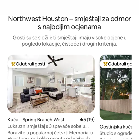
Northwest Houston – smještaji za odmor
s najboljim ocjenama
Gosti su se složili: ti smještaji imaju visoke ocjene u
pogledu lokacije, čistoće i drugih kriterija.
Odabrali gosti
Odabrali gosti
Među najviše rangiranima s oznakom „Odabrali gosti”
Među najviše ran
Kuća – Spring Branch West
Prosječna ocjena: 5/5, recen
5 (19)
Luksuzni smještaj s 3 spavaće sobe u
Gostinjska kuća –
blizini NRG-a, Med Centra, Heightsa i
t Houston
Boravite u popularnoj četvrti Memorial u
Studio s ograđeni
DTowna
Houstonu, nekoliko minuta od najboljih