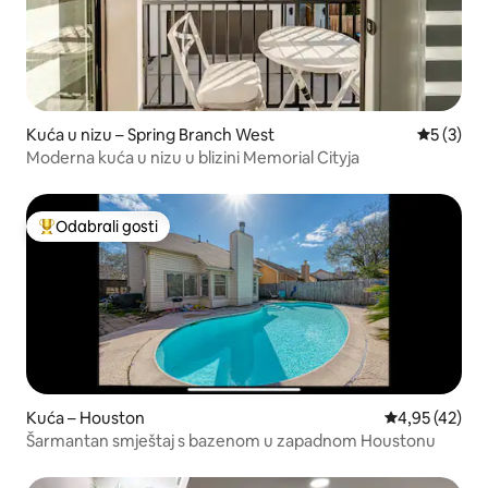
Kuća u nizu – Spring Branch West
Prosječna
5 (3)
Moderna kuća u nizu u blizini Memorial Cityja
Odabrali gosti
Među najviše rangiranima s oznakom „Odabrali gosti”
Kuća – Houston
Prosječna ocje
4,95 (42)
Šarmantan smještaj s bazenom u zapadnom Houstonu