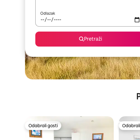
Odlazak
Pretraži
P
Odabrali gosti
Odabrali
Odabrali gosti
Odabrali