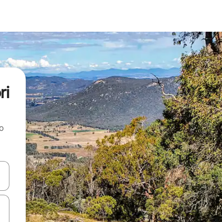
ri
ao
dati koristeći se strelicama prema gore i prema dolje, kao i dodirom i