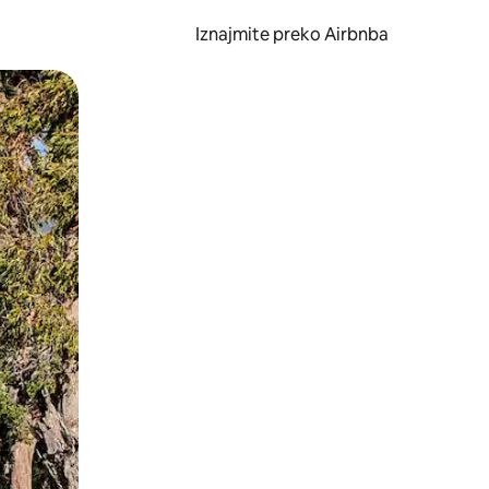
Iznajmite preko Airbnba
li prelaskom prstom po zaslonu.