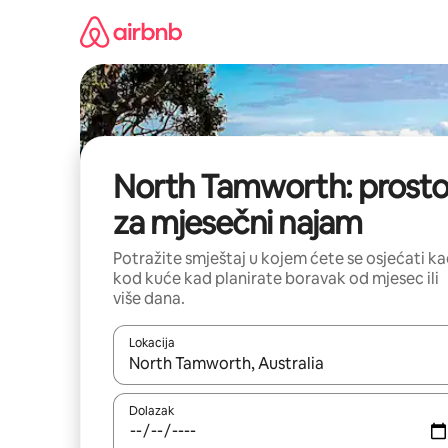
Prijeđi
na
sadržaj
North Tamworth: prosto
za mjesečni najam
Potražite smještaj u kojem ćete se osjećati k
kod kuće kad planirate boravak od mjesec ili
više dana.
Lokacija
Kada budu dostupni rezultati, moći ćete ih pregle
Dolazak