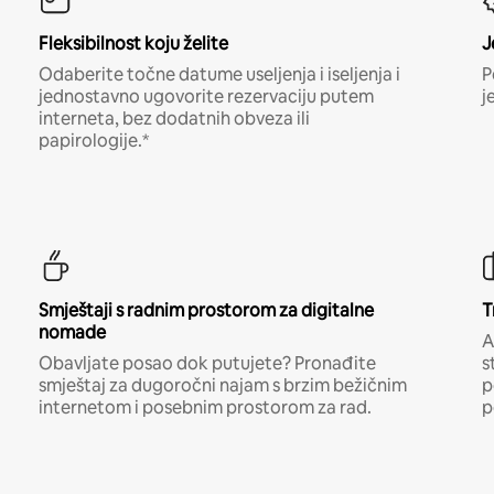
Fleksibilnost koju želite
J
Odaberite točne datume useljenja i iseljenja i
P
jednostavno ugovorite rezervaciju putem
j
interneta, bez dodatnih obveza ili
papirologije.*
Smještaji s radnim prostorom za digitalne
T
nomade
A
Obavljate posao dok putujete? Pronađite
s
smještaj za dugoročni najam s brzim bežičnim
p
internetom i posebnim prostorom za rad.
p