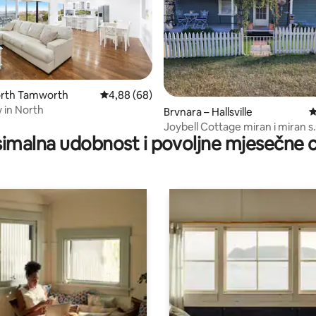
orth Tamworth
Prosječna ocjena: 4,88/5, recenzija: 68
4,88 (68)
w in North
, recenzija: 352
Brvnara – Hallsville
P
Joybell Cottage miran i miran s
imalna udobnost i povoljne mjesečne c
prekrasnim pogledom.