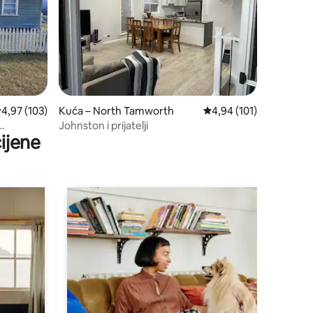
rosječna ocjena: 4,97/5, recenzija: 103
4,97 (103)
Kuća – North Tamworth
Prosječna ocjena: 4,94/
4,94 (101)
Johnston i prijatelji
ijene