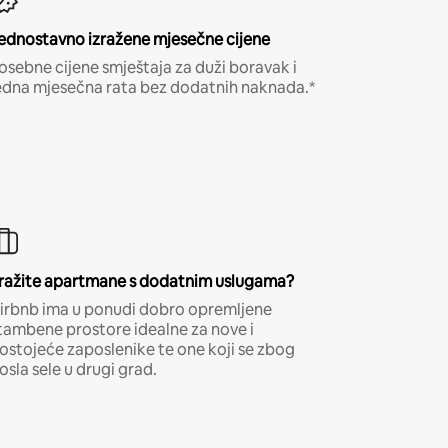
ednostavno izražene mjesečne cijene
osebne cijene smještaja za duži boravak i
edna mjesečna rata bez dodatnih naknada.*
ražite apartmane s dodatnim uslugama?
irbnb ima u ponudi dobro opremljene
tambene prostore idealne za nove i
ostojeće zaposlenike te one koji se zbog
osla sele u drugi grad.