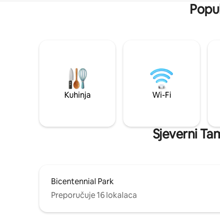
Popul
Kuhinja
Wi-Fi
Sjeverni Tam
Bicentennial Park
Preporučuje 16 lokalaca