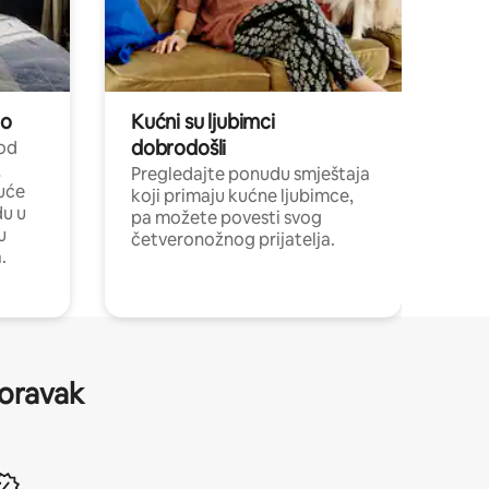
no
Kućni su ljubimci
dobrodošli
 od
,
Pregledajte ponudu smještaja
uće
koji primaju kućne ljubimce,
du u
pa možete povesti svog
u
četveronožnog prijatelja.
.
boravak