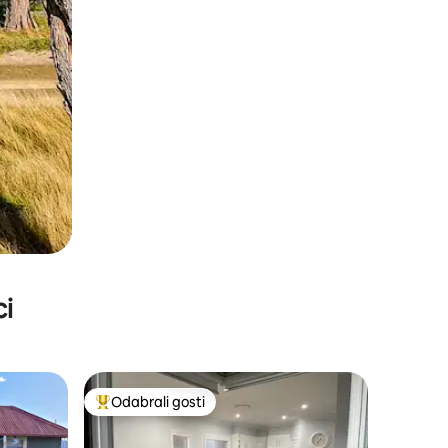
ci
Odabrali gosti
nakom „Odabrali gosti”
Među najviše rangiranima s oznakom „Odabrali gosti”