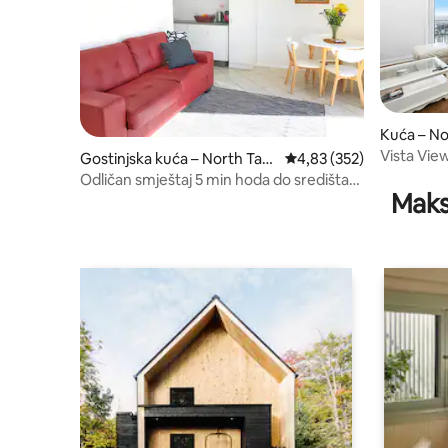
Kuća – N
Vista Vie
Gostinjska kuća – North Tam
Prosječna ocjena: 4,83/5
4,83 (352)
worth
Odličan smještaj 5 min hoda do središta
Maks
grada