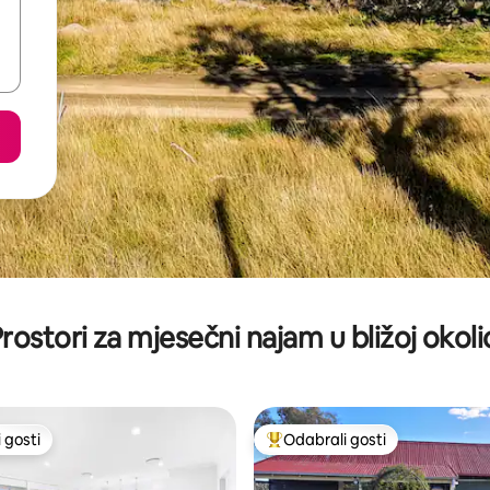
rostori za mjesečni najam u bližoj okoli
 gosti
Odabrali gosti
 gosti
Među najviše rangiranima s oz