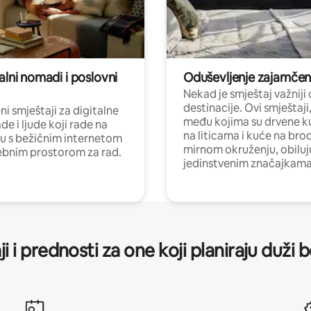
alni nomadi i poslovni
Oduševljenje zajamče
Nekad je smještaj važniji
destinacije. Ovi smještaji
i smještaji za digitalne
među kojima su drvene k
e i ljude koji rade na
na liticama i kuće na bro
nu s bežičnim internetom
mirnom okruženju, obiluj
ebnim prostorom za rad.
jedinstvenim značajkama
ji i prednosti za one koji planiraju duži 