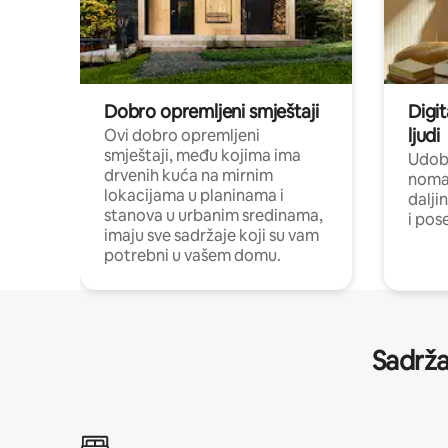
Dobro opremljeni smještaji
Digit
ljudi
Ovi dobro opremljeni
smještaji, među kojima ima
Udobn
drvenih kuća na mirnim
nomad
lokacijama u planinama i
dalji
stanova u urbanim sredinama,
i pos
imaju sve sadržaje koji su vam
potrebni u vašem domu.
Sadrža