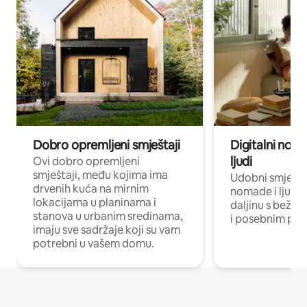
Dobro opremljeni smještaji
Digitalni noma
ljudi
Ovi dobro opremljeni
smještaji, među kojima ima
Udobni smještaj
drvenih kuća na mirnim
nomade i ljude 
lokacijama u planinama i
daljinu s bežič
stanova u urbanim sredinama,
i posebnim pro
imaju sve sadržaje koji su vam
potrebni u vašem domu.