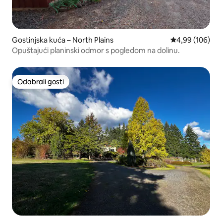
Gostinjska kuća – North Plains
Prosječna ocjen
4,99 (106)
Opuštajući planinski odmor s pogledom na dolinu.
Odabrali gosti
Odabrali gosti