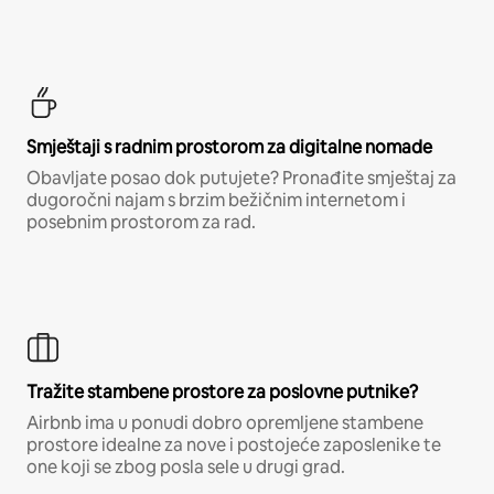
Smještaji s radnim prostorom za digitalne nomade
Obavljate posao dok putujete? Pronađite smještaj za
dugoročni najam s brzim bežičnim internetom i
posebnim prostorom za rad.
Tražite stambene prostore za poslovne putnike?
Airbnb ima u ponudi dobro opremljene stambene
prostore idealne za nove i postojeće zaposlenike te
one koji se zbog posla sele u drugi grad.