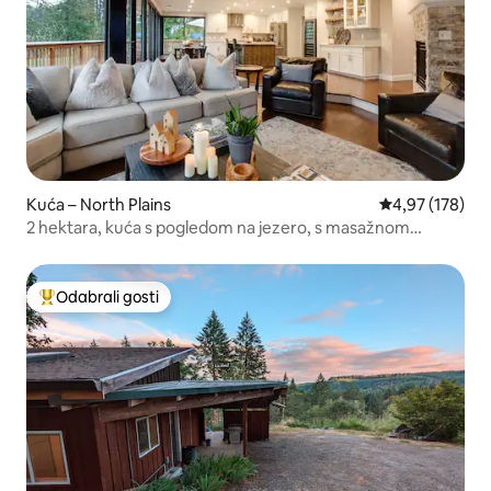
Kuća – North Plains
Prosječna ocjen
4,97 (178)
2 hektara, kuća s pogledom na jezero, s masažnom
kadom i roštiljem ZA 16 osoba
Odabrali gosti
Među najviše rangiranima s oznakom „Odabrali gosti”