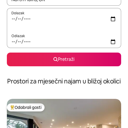
Dolazak
Odlazak
Pretraži
Prostori za mjesečni najam u bližoj okolici
Odabrali gosti
Među najviše rangiranima s oznakom „Odabrali gosti”