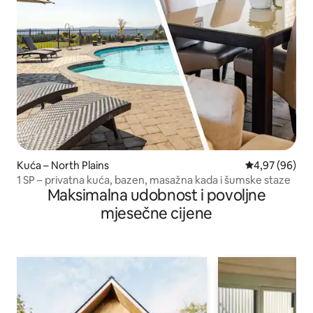
Kuća – North Plains
Prosječna ocje
4,97 (96)
1 SP – privatna kuća, bazen, masažna kada i šumske staze
Maksimalna udobnost i povoljne
mjesečne cijene