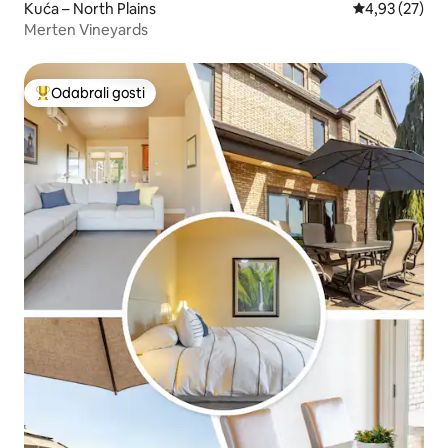
Kuća – North Plains
Prosječna ocje
4,93 (27)
Merten Vineyards
Odabrali gosti
Među najviše rangiranima s oznakom „Odabrali gosti”