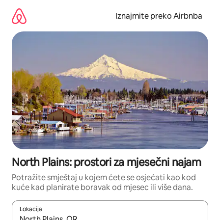
Prijeđi
na
Iznajmite preko Airbnba
sadržaj
North Plains: prostori za mjesečni najam
Potražite smještaj u kojem ćete se osjećati kao kod
kuće kad planirate boravak od mjesec ili više dana.
Lokacija
Kada budu dostupni rezultati, moći ćete ih pregledati koristeći