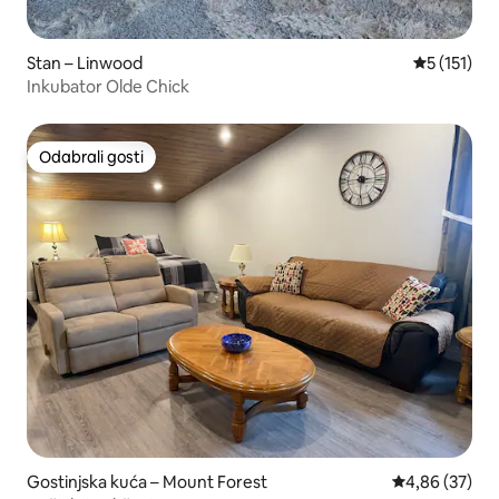
Stan – Linwood
Prosječna o
5 (151)
Inkubator Olde Chick
Odabrali gosti
Odabrali gosti
Gostinjska kuća – Mount Forest
Prosječna ocje
4,86 (37)