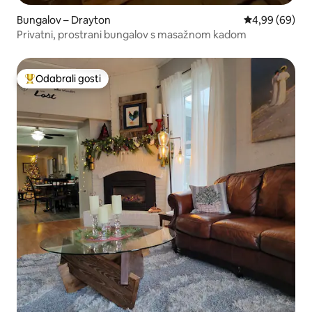
Bungalov – Drayton
Prosječna ocje
4,99 (69)
Privatni, prostrani bungalov s masažnom kadom
Odabrali gosti
Među najviše rangiranima s oznakom „Odabrali gosti”