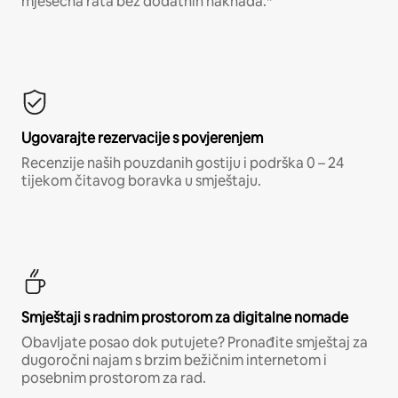
mjesečna rata bez dodatnih naknada.*
Ugovarajte rezervacije s povjerenjem
Recenzije naših pouzdanih gostiju i podrška 0 – 24
tijekom čitavog boravka u smještaju.
Smještaji s radnim prostorom za digitalne nomade
Obavljate posao dok putujete? Pronađite smještaj za
dugoročni najam s brzim bežičnim internetom i
posebnim prostorom za rad.