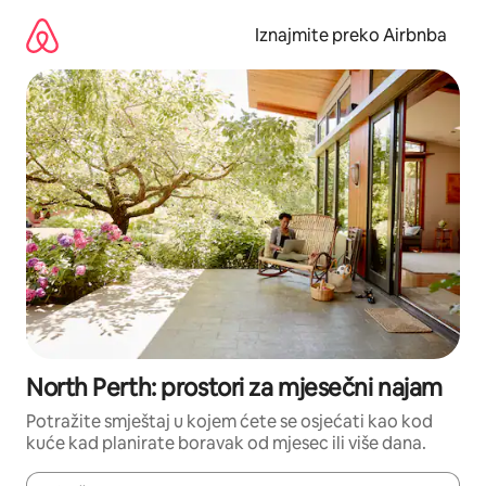
Prijeđi
na
Iznajmite preko Airbnba
sadržaj
North Perth: prostori za mjesečni najam
Potražite smještaj u kojem ćete se osjećati kao kod
kuće kad planirate boravak od mjesec ili više dana.