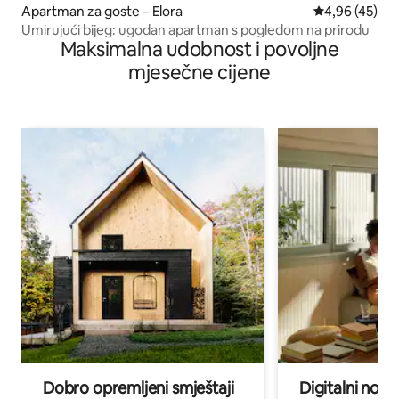
Apartman za goste – Elora
Prosječna ocje
4,96 (45)
Umirujući bijeg: ugodan apartman s pogledom na prirodu
Maksimalna udobnost i povoljne
mjesečne cijene
Dobro opremljeni smještaji
Digitalni noma