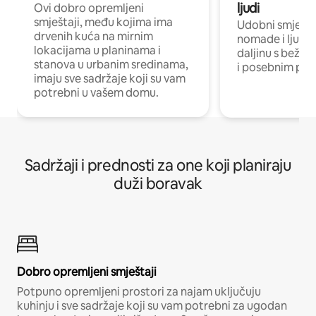
ljudi
Ovi dobro opremljeni
smještaji, među kojima ima
Udobni smještaj
drvenih kuća na mirnim
nomade i ljude 
lokacijama u planinama i
daljinu s bežič
stanova u urbanim sredinama,
i posebnim pro
imaju sve sadržaje koji su vam
potrebni u vašem domu.
Sadržaji i prednosti za one koji planiraju
duži boravak
Dobro opremljeni smještaji
Potpuno opremljeni prostori za najam uključuju
kuhinju i sve sadržaje koji su vam potrebni za ugodan