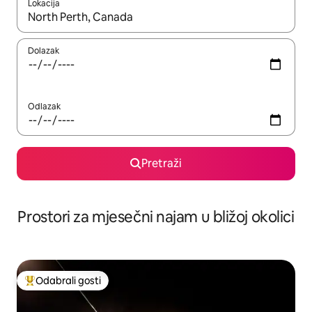
Lokacija
Kada budu dostupni rezultati, moći ćete ih pregledati koristeći
Dolazak
Odlazak
Pretraži
Prostori za mjesečni najam u bližoj okolici
Odabrali gosti
Među najviše rangiranima s oznakom „Odabrali gosti”