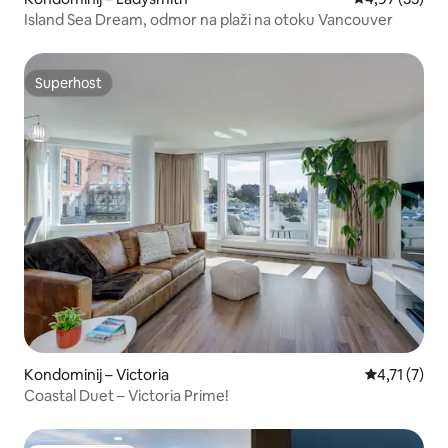
Island Sea Dream, odmor na plaži na otoku Vancouver
Superhost
Superhost
Kondominij – Victoria
Prosječna oc
4,71 (7)
Coastal Duet – Victoria Prime!