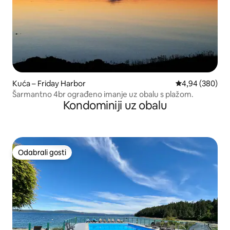
Kuća – Friday Harbor
Prosječna ocjen
4,94 (380)
Šarmantno 4br ograđeno imanje uz obalu s plažom.
Kondominiji uz obalu
Odabrali gosti
Odabrali gosti