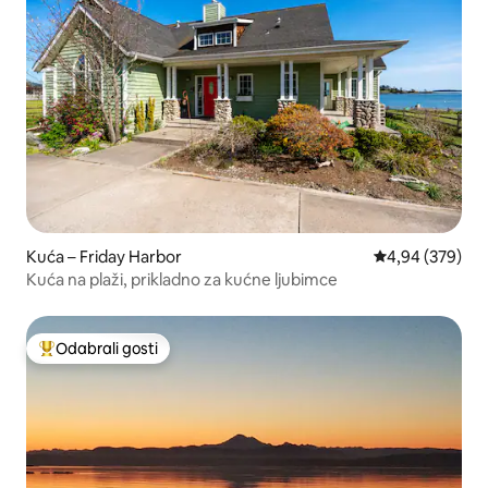
Kuća – Friday Harbor
Prosječna ocjen
4,94 (379)
Kuća na plaži, prikladno za kućne ljubimce
Odabrali gosti
Među najviše rangiranima s oznakom „Odabrali gosti”