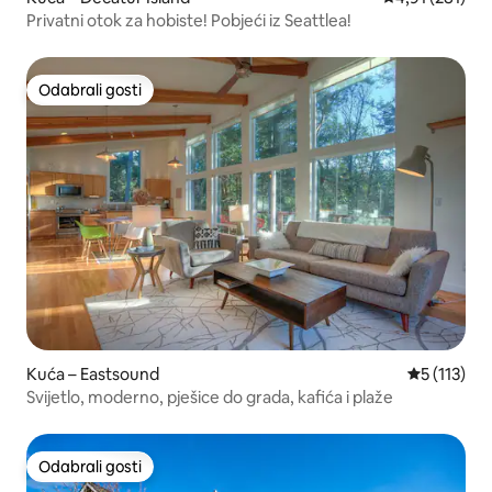
Privatni otok za hobiste! Pobjeći iz Seattlea!
Odabrali gosti
Odabrali gosti
Kuća – Eastsound
Prosječna o
5 (113)
Svijetlo, moderno, pješice do grada, kafića i plaže
Odabrali gosti
Odabrali gosti