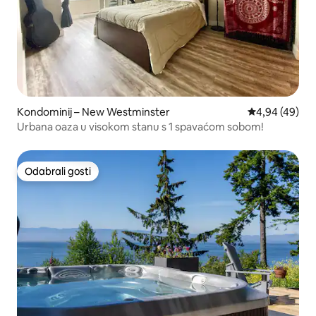
Kondominij – New Westminster
Prosječna ocje
4,94 (49)
Urbana oaza u visokom stanu s 1 spavaćom sobom!
Odabrali gosti
Odabrali gosti