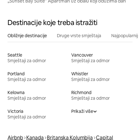
„Sunset Bay Suite” Apartman uz obalu koji oduzima dah
Destinacije koje treba istražiti
Obližnje destinacije
Druge vrste smještaja
Najpopularnije
Seattle
Vancouver
Smještaji za odmor
Smještaji za odmor
Portland
Whistler
Smještaji za odmor
Smještaji za odmor
Kelowna
Richmond
Smještaji za odmor
Smještaji za odmor
Victoria
Prikaži više
Smještaji za odmor
Airbnb
Kanada
Britanska Kolumbija
Capital