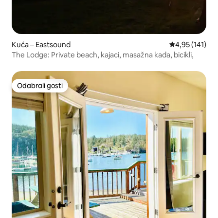
Kuća – Eastsound
Prosječna ocjen
4,95 (141)
The Lodge: Private beach, kajaci, masažna kada, bicikli,
Odabrali gosti
Odabrali gosti