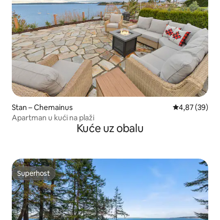
Stan – Chemainus
Prosječna ocje
4,87 (39)
Apartman u kući na plaži
Kuće uz obalu
Superhost
Superhost