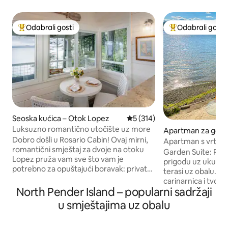
Odabrali gosti
Odabrali gosti
Među najviše rangiranima s oznakom „Odabrali gosti”
Među najviše ran
Seoska kućica – Otok Lopez
Prosječna ocjena: 5/5, recenz
5 (314)
Luksuzno romantično utočište uz more
Apartman za goste 
Dobro došli u Rosario Cabin! Ovaj mirni,
g Island
Apartman s vrtom 
romantični smještaj za dvoje na otoku
sauna i hladni baz
Garden Suite: Pro
Lopez pruža vam sve što vam je
prigodu uz ukusan 
potrebno za opuštajući boravak: privatni
terasi uz obalu. O
pristup plaži, neometan pogled na vodu i
carinarnica i tvorn
jednostavan pristup mnogim najboljim
North Pender Island – popularni sadržaji
školjki, jedinstven
pustolovinama na otvorenom na otoku.
obnovljena je i im
u smještajima uz obalu
Ova nedavno renovirana brvnara ima
podove od travert
dobro opremljenu kuhinju, blagovaonicu
udobnost. Uživajte 
i terasu te prostranu spavaću sobu.