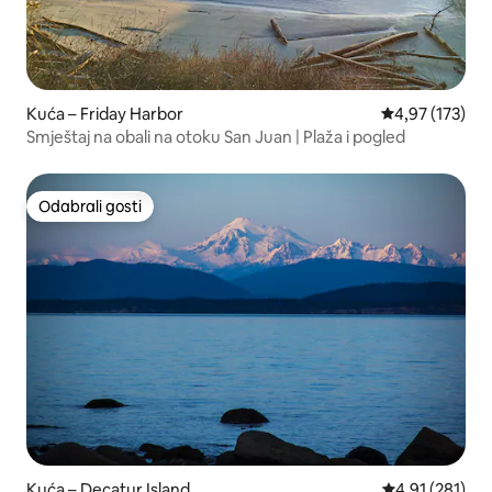
Kuća – Friday Harbor
Prosječna ocjen
4,97 (173)
Smještaj na obali na otoku San Juan | Plaža i pogled
Odabrali gosti
Odabrali gosti
Kuća – Decatur Island
Prosječna ocjen
4,91 (281)