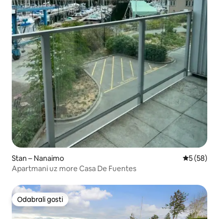
Stan – Nanaimo
Prosječna o
5 (58)
Apartmani uz more Casa De Fuentes
Odabrali gosti
Odabrali gosti