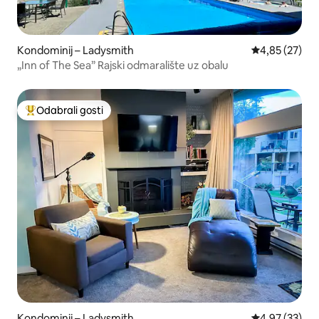
Kondominij – Ladysmith
Prosječna ocje
4,85 (27)
„Inn of The Sea” Rajski odmaralište uz obalu
Odabrali gosti
Među najviše rangiranima s oznakom „Odabrali gosti”
Kondominij – Ladysmith
Prosječna ocje
4,97 (33)