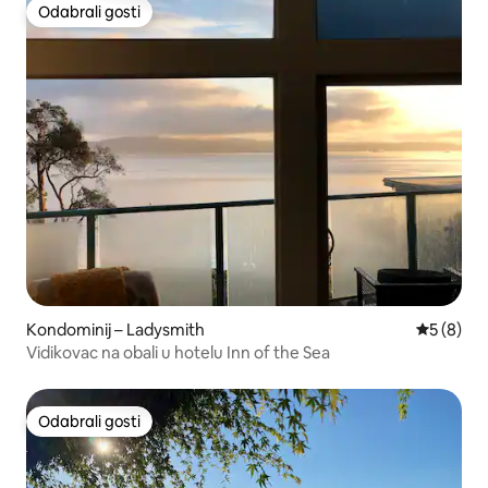
Odabrali gosti
Odabrali gosti
Kondominij – Ladysmith
Prosječna
5 (8)
Vidikovac na obali u hotelu Inn of the Sea
Odabrali gosti
Odabrali gosti