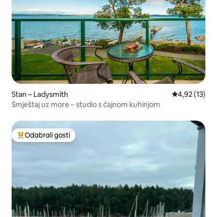
Stan – Ladysmith
Prosječna ocje
4,92 (13)
Smještaj uz more – studio s čajnom kuhinjom
Odabrali gosti
Među najviše rangiranima s oznakom „Odabrali gosti”