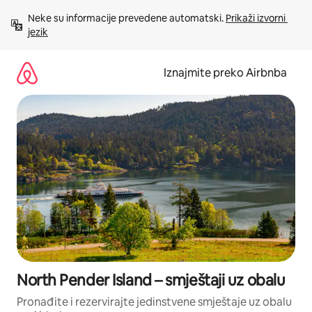
Prijeđi
Neke su informacije prevedene automatski. 
Prikaži izvorni 
na
jezik
sadržaj
Iznajmite preko Airbnba
North Pender Island – smještaji uz obalu
Pronađite i rezervirajte jedinstvene smještaje uz obalu