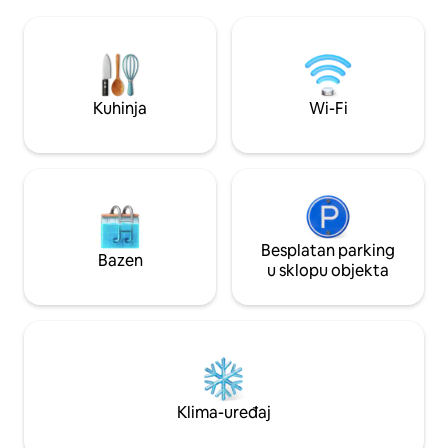
bačvi za hladno ur
Nadamo se da će vam boravak biti što
terasi uz obalu, uživ
opušteniji uz mekanu posteljinu,
jednostavno opusti
toaletne potrepštine, Nespresso aparat
terasi smještenoj u
za kavu i madrac od memorijske pjene!
Gdje se „Vrt spaja
Kuhinja
Wi-Fi
Besplatan parking
Bazen
u sklopu objekta
Klima-uređaj