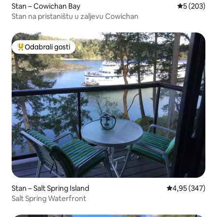
Stan – Cowichan Bay
Prosječna oc
5 (203)
Stan na pristaništu u zaljevu Cowichan
Odabrali gosti
Među najviše rangiranima s oznakom „Odabrali gosti”
Stan – Salt Spring Island
Prosječna ocjen
4,95 (347)
Salt Spring Waterfront