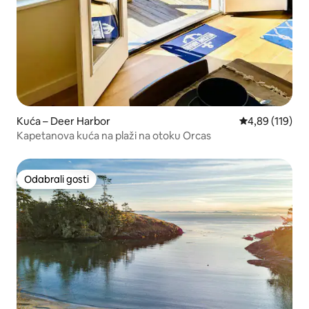
Kuća – Deer Harbor
Prosječna ocjen
4,89 (119)
Kapetanova kuća na plaži na otoku Orcas
Odabrali gosti
Odabrali gosti