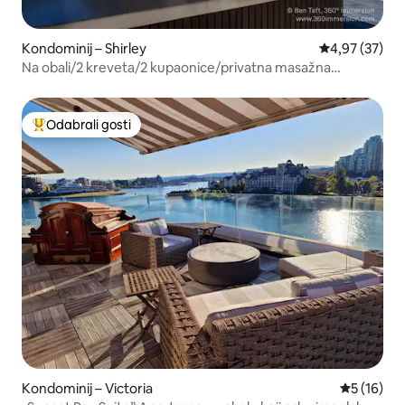
Kondominij – Shirley
Prosječna ocje
4,97 (37)
Na obali/2 kreveta/2 kupaonice/privatna masažna
kada/ognjište
Odabrali gosti
Među najviše rangiranima s oznakom „Odabrali gosti”
Kondominij – Victoria
Prosječna 
5 (16)