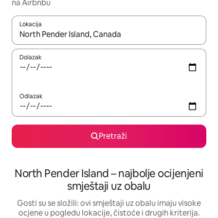
na Airbnbu
Lokacija
Kada budu dostupni rezultati, moći ćete ih pregledati koristeći
Dolazak
Odlazak
Pretraži
North Pender Island – najbolje ocijenjeni
smještaji uz obalu
Gosti su se složili: ovi smještaji uz obalu imaju visoke
ocjene u pogledu lokacije, čistoće i drugih kriterija.