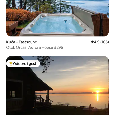
Kuća – Eastsound
Prosječna ocje
4,9 (105)
Otok Orcas, Aurora House #295
Odabrali gosti
Među najviše rangiranima s oznakom „Odabrali gosti”