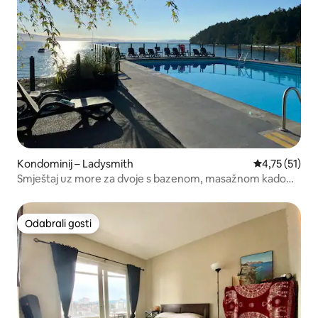
Kondominij – Ladysmith
Prosječna ocj
4,75 (51)
Smještaj uz more za dvoje s bazenom, masažnom kadom i
pristaništem
Odabrali gosti
Odabrali gosti