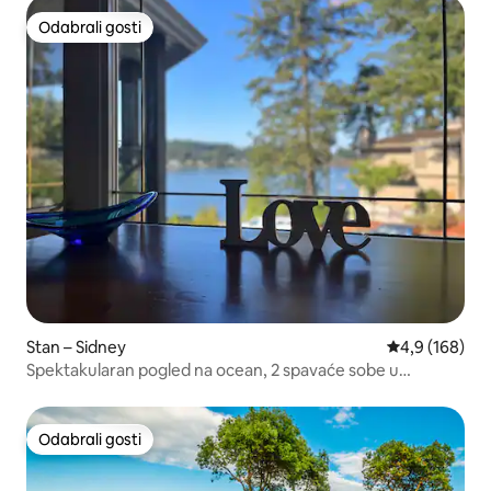
Odabrali gosti
Odabrali gosti
Stan – Sidney
Prosječna ocje
4,9 (168)
Spektakularan pogled na ocean, 2 spavaće sobe u
boutique hotelu
Odabrali gosti
Odabrali gosti