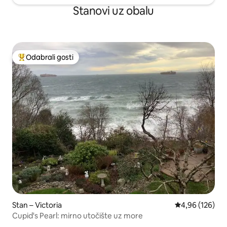
Stanovi uz obalu
Odabrali gosti
Među najviše rangiranima s oznakom „Odabrali gosti”
Stan – Victoria
Prosječna ocjen
4,96 (126)
Cupid's Pearl: mirno utočište uz more