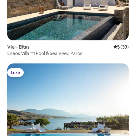
Vila – Elitas
Prosječna o
5 (39)
Eneos Villa #1 Pool & Sea View, Paros
Luxe
Luxe