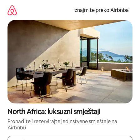
Prijeđi
na
Iznajmite preko Airbnba
sadržaj
North Africa: luksuzni smještaji
Pronađite i rezervirajte jedinstvene smještaje na
Airbnbu