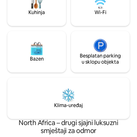
unica nel cuore di
bergketen Sierra Bermeja. Een golf 18
holes op 500m, één op 1km en één op
Kuhinja
Wi-Fi
3km.
Besplatan parking
Bazen
u sklopu objekta
Klima-uređaj
North Africa – drugi sjajni luksuzni
smještaji za odmor