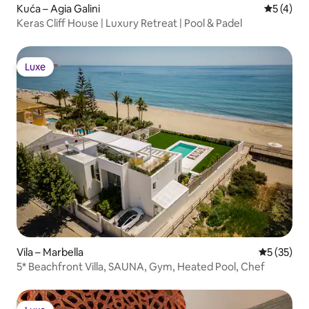
Kuća – Agia Galini
Prosječna
5 (4)
Keras Cliff House | Luxury Retreat | Pool & Padel
Luxe
Luxe
Vila – Marbella
Prosječna 
5 (35)
5* Beachfront Villa, SAUNA, Gym, Heated Pool, Chef