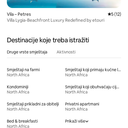
Vila – Petres
Prosječna 
5 (12)
Villa Lygia-Beachfront Luxury Redefined by etouri
Destinacije koje treba istražiti
Druge vrste smještaja
Aktivnosti
Smještaji na farmi
Smještaji koji primaju kućne ljubimce
North Africa
North Africa
Kondominiji
Smještaji koji obuhvaćaju cijeli kat
North Africa
North Africa
Smještaji prikladni za obitelji
Privatni apartmani
North Africa
North Africa
Bed & breakfasti
Prikaži više
North Africa