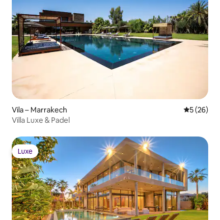
Vila – Marrakech
Prosječna o
5 (26)
Villa Luxe & Padel
Luxe
Luxe