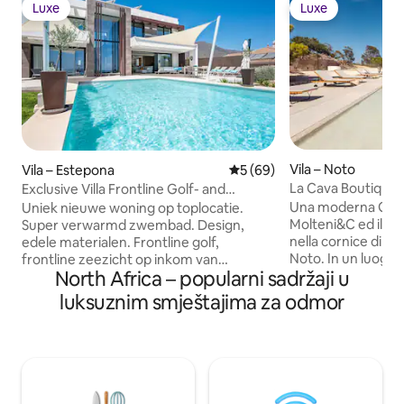
Luxe
Luxe
Luxe
Luxe
Vila – Noto
Vila – Estepona
Prosječna ocjena: 5/5, recen
5 (69)
La Cava Boutique
Exclusive Villa Frontline Golf- and
Seaview
Una moderna Glas
Uniek nieuwe woning op toplocatie.
Molteni&C ed illum
Super verwarmd zwembad. Design,
nella cornice di un
edele materialen. Frontline golf,
Noto. In un luogo incantato, nel cuore di
frontline zeezicht op inkom van
North Africa – popularni sadržaji u
un’antica cava do
Estepona haven. De Cosy Cosita is een
estraeva la prezios
zelf-omheinde villa, op zekere hoogte
luksuznim smještajima za odmor
i capolavori del ba
gebouwd, geopend naar het zwembad
sorge ora un gioie
en de tuin, midden in de natuur. 5
combina eleganza e m
minuten tot Estepona haven en het
sue ampie superfic
strand. Vanop het dakterras: 360 graden
all’avanguardia, q
panorama met zicht op de golf, de baai
incanta i sensi ed
van Estepona en de prachtige