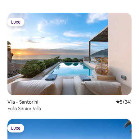
Luxe
Luxe
Vila – Santorini
Prosječna o
5 (34)
Eolia Senior Villa
Luxe
Luxe