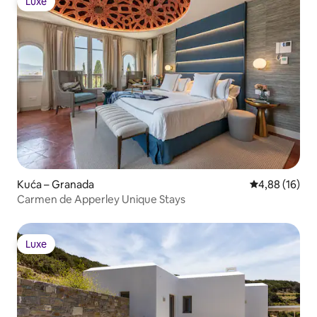
Luxe
Luxe
Kuća – Granada
Prosječna ocje
4,88 (16)
Carmen de Apperley Unique Stays
Luxe
Luxe