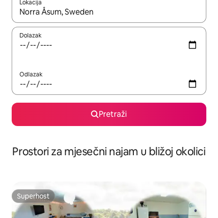
Lokacija
Kada budu dostupni rezultati, moći ćete ih pregledati koristeći
Dolazak
Odlazak
Pretraži
Prostori za mjesečni najam u bližoj okolici
Superhost
Superhost