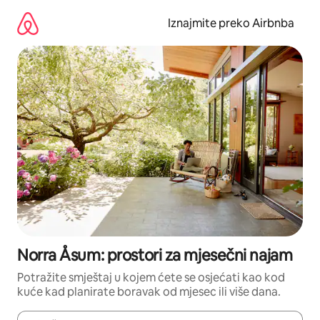
Prijeđi
na
Iznajmite preko Airbnba
sadržaj
Norra Åsum: prostori za mjesečni najam
Potražite smještaj u kojem ćete se osjećati kao kod
kuće kad planirate boravak od mjesec ili više dana.