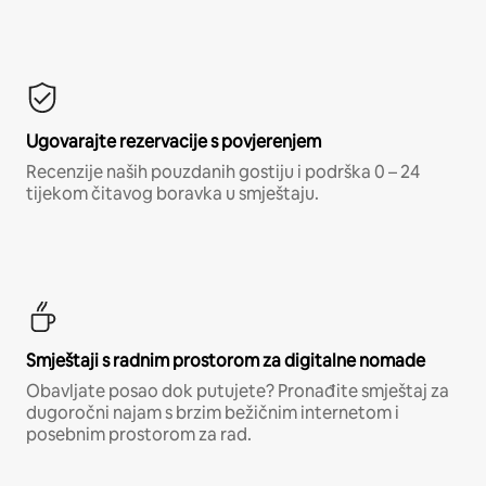
Ugovarajte rezervacije s povjerenjem
Recenzije naših pouzdanih gostiju i podrška 0 – 24
tijekom čitavog boravka u smještaju.
Smještaji s radnim prostorom za digitalne nomade
Obavljate posao dok putujete? Pronađite smještaj za
dugoročni najam s brzim bežičnim internetom i
posebnim prostorom za rad.