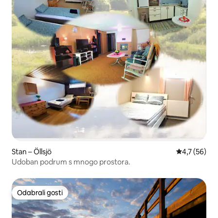
Stan – Öllsjö
Prosječna ocj
4,7 (56)
Udoban podrum s mnogo prostora.
Odabrali gosti
Odabrali gosti