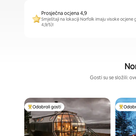
Prosječna ocjena 4,9
Smještaji na lokaciji Norfolk imaju visoke ocjene 
4,9/5)!
Nor
Gosti su se složili: o
Odabrali gosti
Odabra
Među najviše rangiranima s oznakom „Odabrali gosti”
Među naj