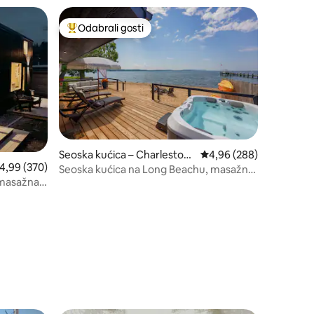
Odabrali gosti
nakom „Odabrali gosti”
Među najviše rangiranima s oznakom „Odabrali gosti”
Seoska kućica – Charlestow
Prosječna ocjena: 4,96/
4,96 (288)
rosječna ocjena: 4,99/5, recenzija: 370
4,99 (370)
n
Seoska kućica na Long Beachu, masažna
 masažna
kada, uz plažu