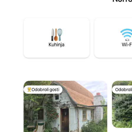
trebate je donijeti svoju hranu. vrijedi
na planin
opskrbljivanje na putu u kao Lochaline je
staza nala
najbliže mjesto za kupnju koja je 8 milja
vožnja do
daleko. AirShip se nalazi na prekrasnoj,
prodajnih 
skrovitoj poziciji na lokaciji od četiri
restorana
hektara. Prekrasan pogled pruža se
preko zvuka Mull-a prema Tobermoryju
na otoku Mull i prema moru prema
Kuhinja
Wi-F
Ardnamurchan Pointu.
Odabrali gosti
Odabrali
Među najviše rangiranima s oznakom „Odabrali gosti”
Odabrali