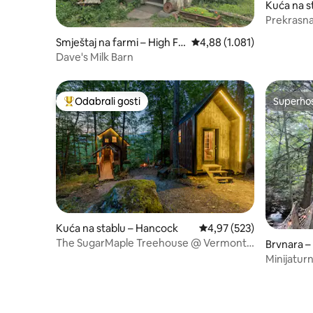
Kuća na s
Prekrasna
planinama
Smještaj na farmi – High Fal
Prosječna ocjena: 4,88/5, 
4,88 (1.081)
ls
Dave's Milk Barn
Odabrali gosti
Superho
Među najviše rangiranima s oznakom „Odabrali gosti”
Superho
Kuća na stablu – Hancock
Prosječna ocjena: 4,97/5
4,97 (523)
The SugarMaple Treehouse @ Vermont
Brvnara –
ReTREEt
Minijatur
masažnom