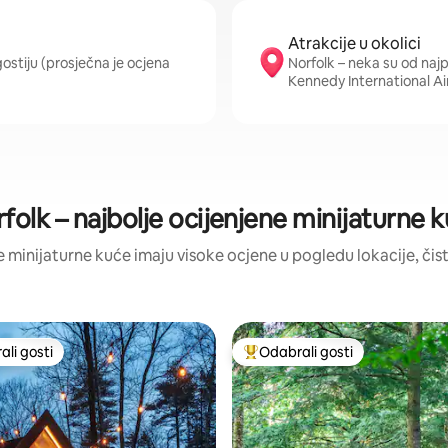
Atrakcije u okolici
gostiju (prosječna je ocjena
Norfolk – neka su od najp
Kennedy International Ai
folk – najbolje ocijenjene minijaturne 
ve minijaturne kuće imaju visoke ocjene u pogledu lokacije, čist
li gosti
Odabrali gosti
više rangiranima s oznakom „Odabrali gosti”
Među najviše rangiranima s oz