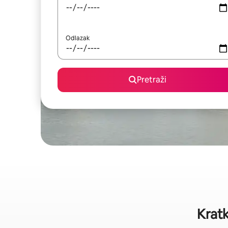
Odlazak
Pretraži
Kratk