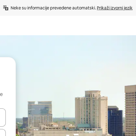
Neke su informacije prevedene automatski. 
Prikaži izvorni jezik
ne
dati koristeći se strelicama prema gore i prema dolje, kao i dodirom i