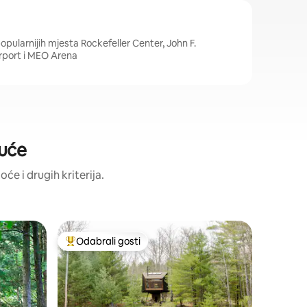
opularnijih mjesta Rockefeller Center, John F.
rport i MEO Arena
kuće
oće i drugih kriterija.
Kupola –
Odabrali gosti
Odabral
nakom „Odabrali gosti”
Među najviše rangiranima s oznakom „Odabrali gosti”
Odabral
Dome Le F
uređaj | K
Posjetite
vidjeli og
Dobro došli 
spavanje