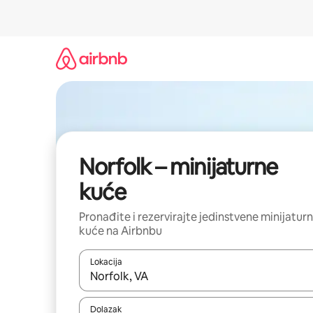
Prijeđi
na
sadržaj
Norfolk – minijaturne
kuće
Pronađite i rezervirajte jedinstvene minijatur
kuće na Airbnbu
Lokacija
Kada budu dostupni rezultati, moći ćete ih pregle
Dolazak