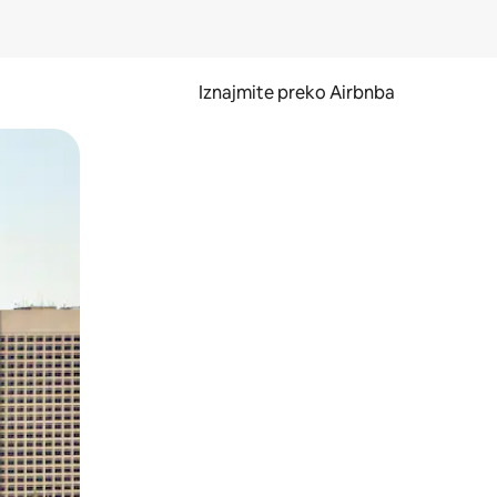
Iznajmite preko Airbnba
li prelaskom prstom po zaslonu.