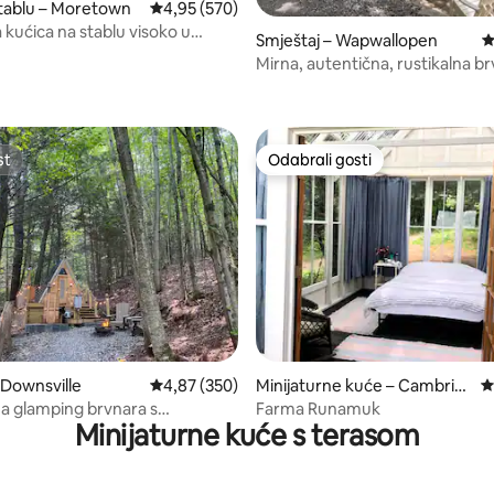
tablu – Moretown
Prosječna ocjena: 4,95/5, recenzija: 570
4,95 (570)
 kućica na stablu visoko u
Smještaj – Wapwallopen
P
 – nevjerojatan pogled!
Mirna, autentična, rustikalna b
recenzija: 1.081
šumi
st
Odabrali gosti
st
Odabrali gosti
, recenzija: 523
 Downsville
Prosječna ocjena: 4,87/5, recenzija: 350
4,87 (350)
Minijaturne kuće – Cambrid
P
ge
na glamping brvnara s
Farma Runamuk
Minijaturne kuće s terasom
 kadom s mineralnim izvorom