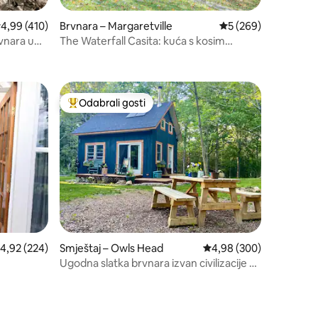
rosječna ocjena: 4,99/5, recenzija: 410
4,99 (410)
Brvnara – Margaretville
Prosječna ocjena: 5/
5 (269)
rvnara u
The Waterfall Casita: kuća s kosim
krovom i vodopadom od 9 metara
Odabrali gosti
Među najviše rangiranima s oznakom „Odabrali gosti”
rosječna ocjena: 4,92/5, recenzija: 224
4,92 (224)
Smještaj – Owls Head
Prosječna ocjena: 4,98/
4,98 (300)
Ugodna slatka brvnara izvan civilizacije u
blizini plaže!