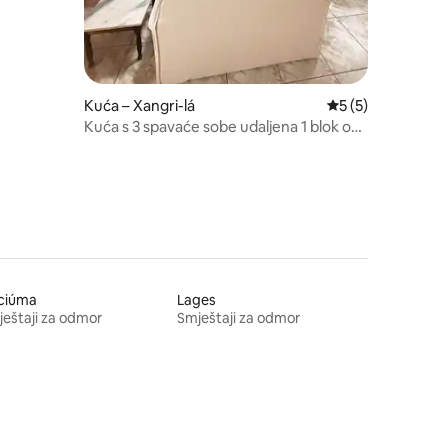
Kuća – Xangri-lá
Prosječna ocjena: 
5 (5)
Kuća s 3 spavaće sobe udaljena 1 blok od
mora!
iciúma
Lages
eštaji za odmor
Smještaji za odmor