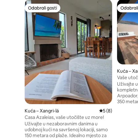
Odabrali gosti
Odabrali
Odabrali gosti
Odabrali
Kuća – Xa
Vaše utoči
mora
Uživajte 
kompletnoj
Arpoador,
350 metara
prijatelje
Kuća – Xangri-lá
Prosječna ocjena: 5
5 (8)
spavaće s
Casa Azaleias, vaše utočište uz more!
kupaonico
Uživajte u nezaboravnim danima u
boravak, o
udobnoj kući na savršenoj lokaciji, samo
prostor s 
150 metara od plaže. Idealno mjesto za
smještaji, 