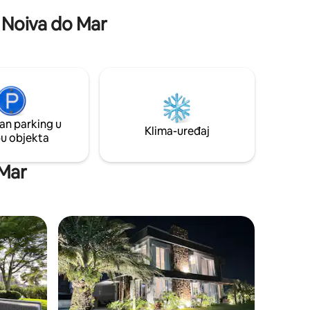
(glazba/vanjska buka samo do 22 sata)
i Noiva do Mar
*Prijava: 15:00/odjava: 12:00
an parking u
Klima-uređaj
pu objekta
 Mar