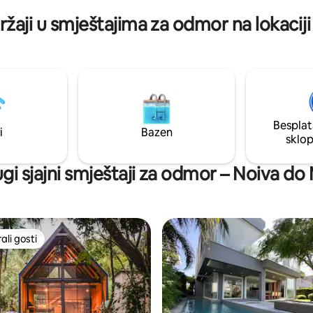
samo ručnike za tijelo.
dvorištu. Pravo utočište za
ržaji u smještajima za odmor na lokacij
 uživanje na plaži i uživanje u
 što nudi obala Rio Grande do
Besplat
i
Bazen
sklo
gi sjajni smještaji za odmor – Noiva do
li gosti
više rangiranima s oznakom „Odabrali gosti”