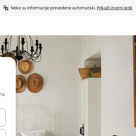
Neke su informacije prevedene automatski. 
Prikaži izvorni jezik
 na
dati koristeći se strelicama prema gore i prema dolje, kao i dodirom i