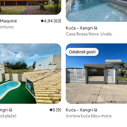
 Maquiné
Prosječna ocjena: 4,94/5, recenzija: 63
4,94 (63)
5/5, recenzija: 7
entuno
Kuća – Xangri-lá
Casa Bossa Nova .Uvala.
Odabrali gosti
Odabrali gosti
5/5, recenzija: 7
ngri-lá
Prosječna ocjena: 5/5, recenzija: 9
5 (9)
Kuća – Xangri-lá
od plaže!
Izvrsna kuća blizu mora