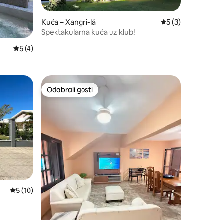
Kuća – Xangri-lá
Prosječna ocjena: 
5 (3)
Spektakularna kuća uz klub!
Prosječna ocjena: 5/5, recenzija: 4
5 (4)
Odabrali gosti
Odabrali gosti
Prosječna ocjena: 5/5, recenzija: 10
5 (10)