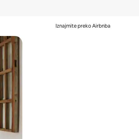
Iznajmite preko Airbnba
li prelaskom prstom po zaslonu.