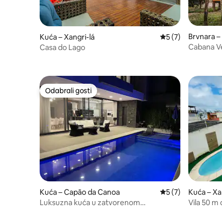
Brvnara –
Kuća – Xangri-lá
Prosječna ocjena: 
5 (7)
Cabana V
Casa do Lago
Odabrali gosti
Odabrali gosti
Kuća – Capão da Canoa
Prosječna ocjena: 
5 (7)
Kuća – Xa
Luksuzna kuća u zatvorenom
Vila 50 m 
kondominiju s 4 apartmana