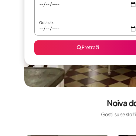
Odlazak
Pretraži
Noiva do
Gosti su se složi