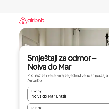
Prijeđi
na
sadržaj
Smještaji za odmor –
Noiva do Mar
Pronađite i rezervirajte jedinstvene smještaje
Airbnbu
Lokacija
Kada budu dostupni rezultati, moći ćete ih pregle
Dolazak