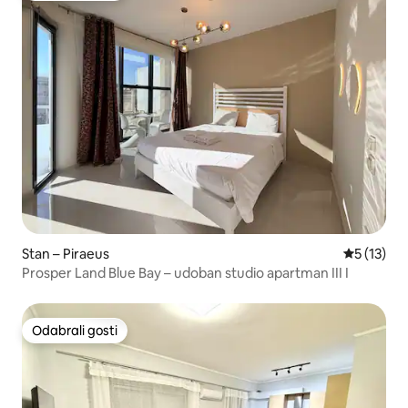
Stan – Piraeus
Prosječna 
5 (13)
Prosper Land Blue Bay – udoban studio apartman III I
Odabrali gosti
Odabrali gosti