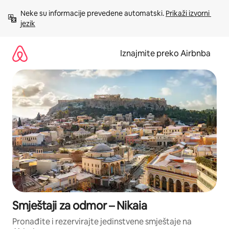
Prijeđi
Neke su informacije prevedene automatski. 
Prikaži izvorni 
na
jezik
sadržaj
Iznajmite preko Airbnba
Smještaji za odmor – Nikaia
Pronađite i rezervirajte jedinstvene smještaje na