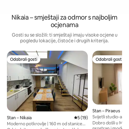
Nikaia – smještaji za odmor s najboljim
ocjenama
Gosti su se složili: ti smještaji imaju visoke ocjene u
pogledu lokacije, čistoće i drugih kriterija.
Odabrali gosti
Odabrali gosti
Odabrali gosti
Odabrali gosti
Stan – Piraeus
Svijetli studio-apar
Stan – Nikaia
Prosječna ocjena: 5/5, recen
5 (19)
Samostalna prijav
Dobro došli u MelA
Moderno potkrovlje | 160 m od stanice
prostran i moderan