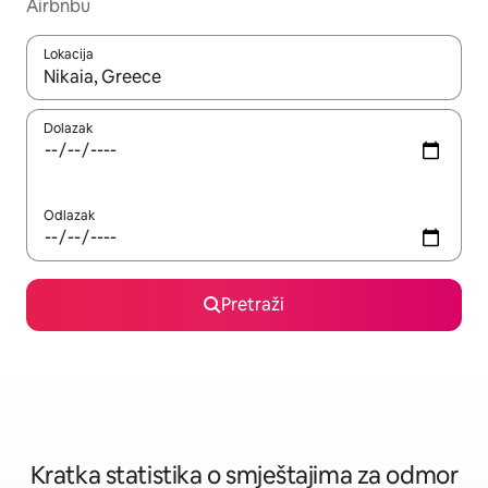
Airbnbu
Lokacija
Kada budu dostupni rezultati, moći ćete ih pregledati koristeći
Dolazak
Odlazak
Pretraži
Kratka statistika o smještajima za odmor