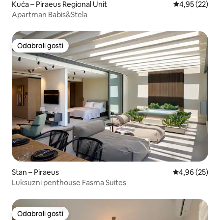
Kuća – Piraeus Regional Unit
Prosječna ocje
4,95 (22)
Apartman Babis&Stela
Odabrali gosti
Odabrali gosti
Stan – Piraeus
Prosječna ocje
4,96 (25)
Luksuzni penthouse Fasma Suites
Odabrali gosti
Odabrali gosti