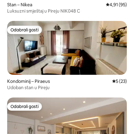
Stan – Nikea
Prosječna ocje
4,91 (95)
Luksuzni smještaj u Pireju NIK048 C
Odabrali gosti
Odabrali gosti
Kondominij – Piraeus
Prosječna 
5 (23)
Udoban stan u Pireju
Odabrali gosti
Odabrali gosti