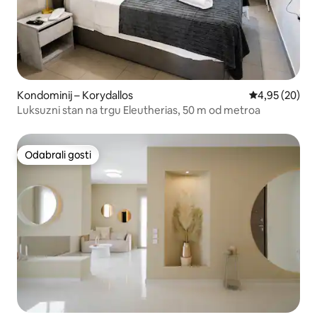
Kondominij – Korydallos
Prosječna ocje
4,95 (20)
Luksuzni stan na trgu Eleutherias, 50 m od metroa
Odabrali gosti
Odabrali gosti