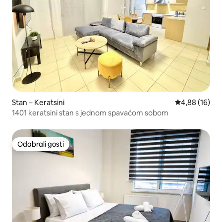
Stan – Keratsini
Prosječna ocje
4,88 (16)
1401 keratsini stan s jednom spavaćom sobom
Odabrali gosti
Odabrali gosti