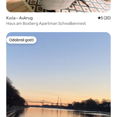
Kuća – Aukrug
Prosječna o
5 (20)
Haus am Boxberg Apartman Schwalbennest
Odabrali gosti
Odabrali gosti