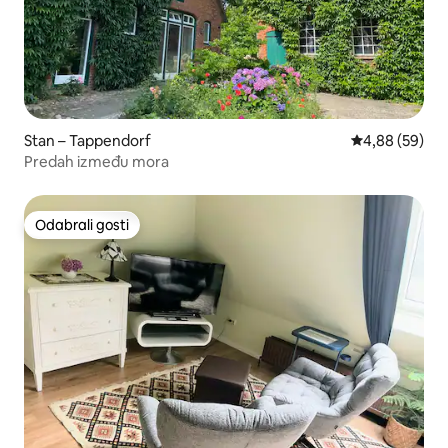
Stan – Tappendorf
Prosječna ocje
4,88 (59)
Predah između mora
Odabrali gosti
Odabrali gosti