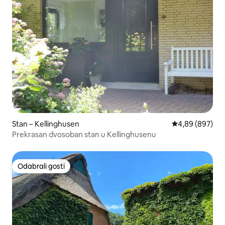
Stan – Kellinghusen
Prosječna ocjen
4,89 (897)
Prekrasan dvosoban stan u Kellinghusenu
Odabrali gosti
Odabrali gosti