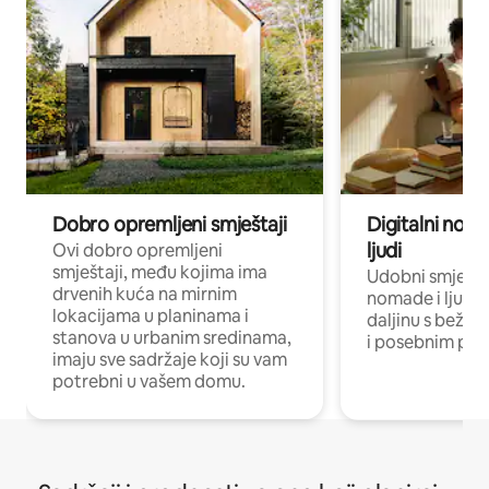
Dobro opremljeni smještaji
Digitalni noma
ljudi
Ovi dobro opremljeni
smještaji, među kojima ima
Udobni smještaj
drvenih kuća na mirnim
nomade i ljude 
lokacijama u planinama i
daljinu s bežič
stanova u urbanim sredinama,
i posebnim pro
imaju sve sadržaje koji su vam
potrebni u vašem domu.