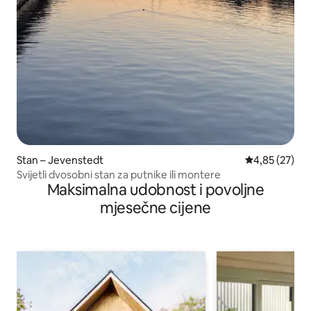
Stan – Jevenstedt
Prosječna ocje
4,85 (27)
Svijetli dvosobni stan za putnike ili montere
Maksimalna udobnost i povoljne
mjesečne cijene