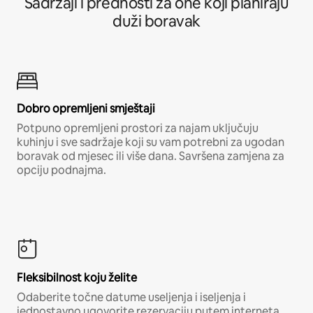
Sadržaji i prednosti za one koji planiraju
duži boravak
Dobro opremljeni smještaji
Potpuno opremljeni prostori za najam uključuju
kuhinju i sve sadržaje koji su vam potrebni za ugodan
boravak od mjesec ili više dana. Savršena zamjena za
opciju podnajma.
Fleksibilnost koju želite
Odaberite točne datume useljenja i iseljenja i
jednostavno ugovorite rezervaciju putem interneta,