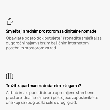
Smještaji s radnim prostorom za digitalne nomade
Obavljate posao dok putujete? Pronađite smještaj za
dugoročni najam s brzim bežičnim internetom i
posebnim prostorom za rad.
Tražite apartmane s dodatnim uslugama?
Airbnb ima u ponudi dobro opremljene stambene
prostore idealne za nove i postojeće zaposlenike te
one koji se zbog posla sele u drugi grad.