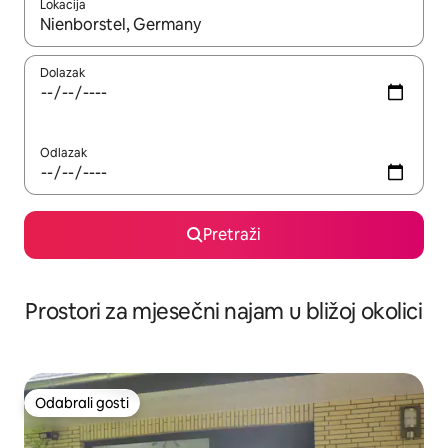
Lokacija
Kada budu dostupni rezultati, moći ćete ih pregledati koristeći
Dolazak
Odlazak
Pretraži
Prostori za mjesečni najam u bližoj okolici
Odabrali gosti
Odabrali gosti