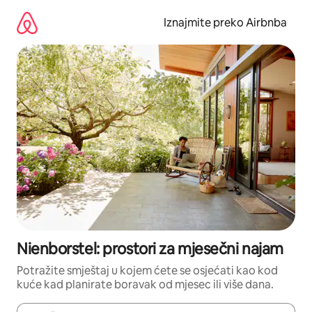
Prijeđi
na
Iznajmite preko Airbnba
sadržaj
Nienborstel: prostori za mjesečni najam
Potražite smještaj u kojem ćete se osjećati kao kod
kuće kad planirate boravak od mjesec ili više dana.