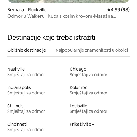
Brvnara – Rockville
Prosječna ocje
4,99 (98)
Odmor u Walkeru | Kuća s kosim krovom•Masažna
kada•Terase•Jezero•Pješačenje
Destinacije koje treba istražiti
Obližnje destinacije
Najpopularnije znamenitosti u okolici
Nashville
Chicago
Smještaji za odmor
Smještaji za odmor
Indianapolis
Kolumbo
Smještaji za odmor
Smještaji za odmor
St. Louis
Louisville
Smještaji za odmor
Smještaji za odmor
Cincinnati
Prikaži više
Smještaji za odmor