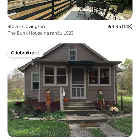
Staja – Covington
Prosječna ocjen
4,95 (148)
The Bunk House na ranču LS23
Odabrali gosti
Odabrali gosti