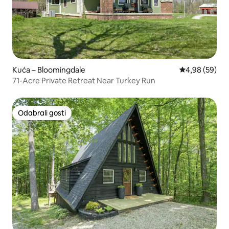
Kuća – Bloomingdale
Prosječna ocje
4,98 (59)
71-Acre Private Retreat Near Turkey Run
Odabrali gosti
Odabrali gosti