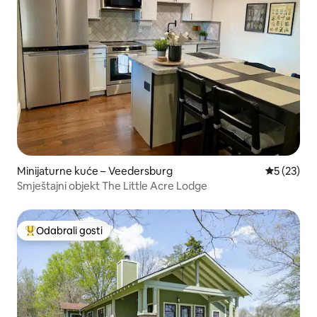
Minijaturne kuće – Veedersburg
Prosječna 
5 (23)
Smještajni objekt The Little Acre Lodge
Odabrali gosti
Među najviše rangiranima s oznakom „Odabrali gosti”