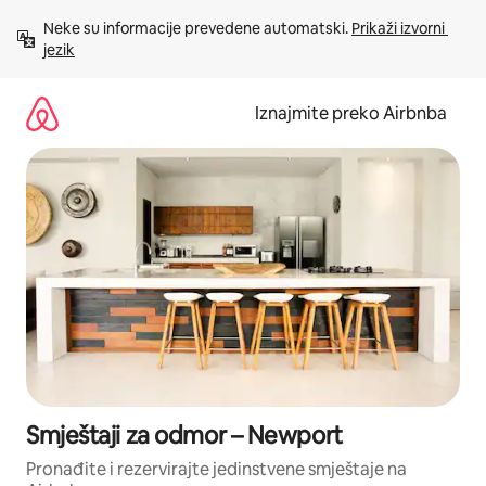
Prijeđi
Neke su informacije prevedene automatski. 
Prikaži izvorni 
na
jezik
sadržaj
Iznajmite preko Airbnba
Smještaji za odmor – Newport
Pronađite i rezervirajte jedinstvene smještaje na