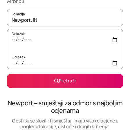
Airbnbu
Lokacija
Kada budu dostupni rezultati, moći ćete ih pregledati koristeći
Dolazak
Odlazak
Pretraži
Newport – smještaji za odmor s najboljim
ocjenama
Gosti su se složili: ti smještaji imaju visoke ocjene u
pogledu lokacije, čistoće i drugih kriterija.