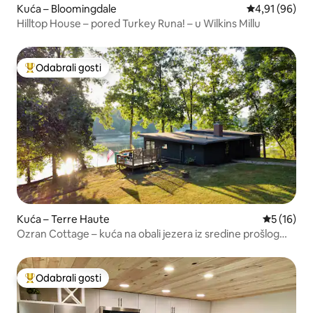
Kuća – Bloomingdale
Prosječna ocje
4,91 (96)
Hilltop House – pored Turkey Runa! – u Wilkins Millu
Odabrali gosti
Među najviše rangiranima s oznakom „Odabrali gosti”
Kuća – Terre Haute
Prosječna 
5 (16)
Ozran Cottage – kuća na obali jezera iz sredine prošlog
stoljeća
Odabrali gosti
Među najviše rangiranima s oznakom „Odabrali gosti”