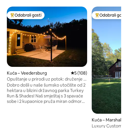
Odabrali gosti
Odabrali gosti
Među najviše rangiranima s oznakom „Odabrali gosti”
Među najviše ran
Kuća – Veedersburg
Prosječna ocjena: 5/5, recenz
5 (108)
Opuštanje u prirodi uz potok: druženje i
opuštanje
Dobro došli u naše šumsko utočište od 2
hektara u blizini državnog parka Turkey
Run & Shades! Naš smještaj s 3 spavaće
sobe i 2 kupaonice pruža miran odmor
ljubiteljima prirode. Prostrani dnevni
boravak, potpuno opremljena kuhinja,
prekrasna terasa u dvorištu za
Kuća – Marshall
opuštanje, zabavu ili roštiljanje. Ognjište i
Luxury Custom Bu