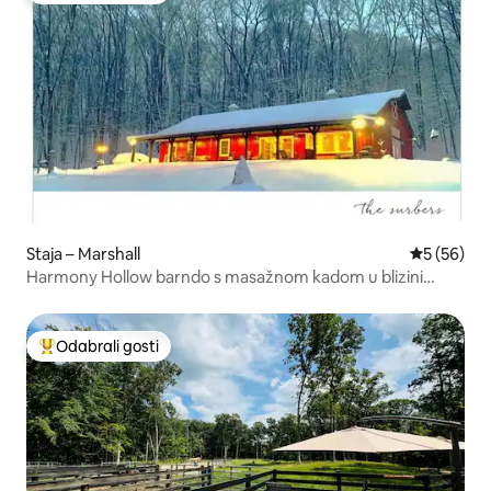
Staja – Marshall
Prosječna o
5 (56)
Harmony Hollow barndo s masažnom kadom u blizini
Sugar Creeka
Odabrali gosti
Među najviše rangiranima s oznakom „Odabrali gosti”