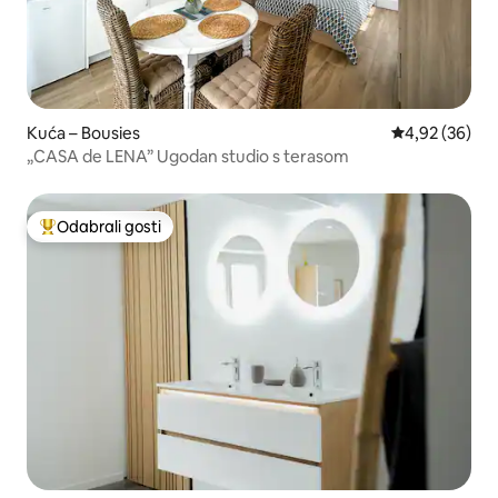
Kuća – Bousies
Prosječna ocje
4,92 (36)
„CASA de LENA” Ugodan studio s terasom
Odabrali gosti
Među najviše rangiranima s oznakom „Odabrali gosti”