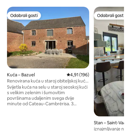
Odabrali gosti
Odabrali gosti
Odabrali gosti
Odabrali gosti
Kuća – Bazuel
Prosječna ocjena: 4,91/5, recenz
4,91 (196)
Renovirana kuća u staroj obiteljskoj kući
na farmi
Svijetla kuća na selu u staroj seoskoj kući
s velikim zelenim i šumovitim
površinama udaljenim svega dvije
minute od Cateau-Cambrérisa. 3
spavaće sobe, veliki dnevni boravak s
potpuno opremljenom otvorenom
kuhinjom (indukcija, Nespresso,perilica
Stan – Saint-Vaas
posuđa, vinski podrum) Spavaća soba 1:
ésis
iznajmljivanje nam