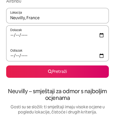
Airbnbu
Lokacija
Kada budu dostupni rezultati, moći ćete ih pregledati koristeći
Dolazak
Odlazak
Pretraži
Neuvilly – smještaji za odmor s najboljim
ocjenama
Gosti su se složili: ti smještaji imaju visoke ocjene u
pogledu lokacije, čistoće i drugih kriterija.