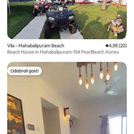
Vila – Mahabalipuram Beach
Prosječna ocje
4,95 (20)
Beach House in Mahabalipuram-154 PearlBeach Annex
Odabrali gosti
Odabrali gosti