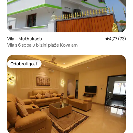
Vila – Muthukadu
Prosječna ocje
4,77 (73)
Vila s 6 soba u blizini plaže Kovalam
Odabrali gosti
Odabrali gosti