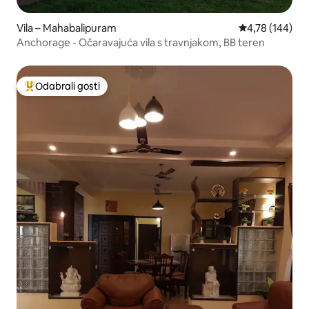
Vila – Mahabalipuram
Prosječna ocjen
4,78 (144)
Anchorage - Očaravajuća vila s travnjakom, BB teren
Odabrali gosti
Među najviše rangiranima s oznakom „Odabrali gosti”