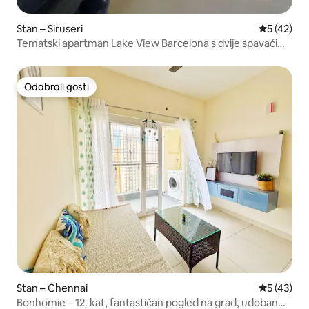
Stan – Siruseri
Prosječna 
5 (42)
Tematski apartman Lake View Barcelona s dvije spavaćim
sobama – Chennai
Odabrali gosti
Odabrali gosti
Stan – Chennai
Prosječna 
5 (43)
Bonhomie – 12. kat, fantastičan pogled na grad, udoban