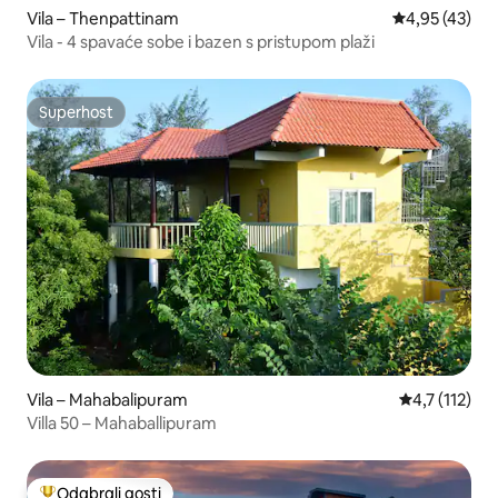
Vila – Thenpattinam
Prosječna ocje
4,95 (43)
Vila - 4 spavaće sobe i bazen s pristupom plaži
Superhost
Superhost
Vila – Mahabalipuram
Prosječna ocj
4,7 (112)
Villa 50 – Mahaballipuram
Odabrali gosti