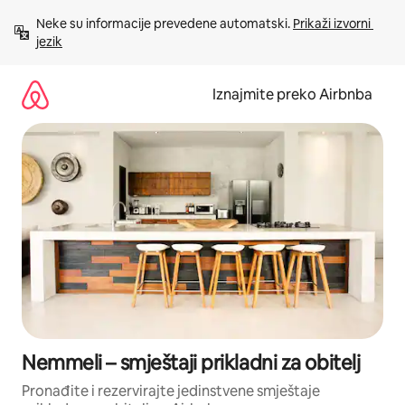
Prijeđi
Neke su informacije prevedene automatski. 
Prikaži izvorni 
na
jezik
sadržaj
Iznajmite preko Airbnba
Nemmeli – smještaji prikladni za obitelj
Pronađite i rezervirajte jedinstvene smještaje