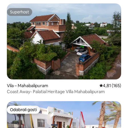
Superhost
Superhost
Vila – Mahabalipuram
Prosječna ocjen
4,81 (165)
Coast Away- Palatial Heritage Villa Mahabalipuram
Odabrali gosti
Odabrali gosti