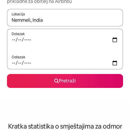
prikladne za obitelj na Airbnbu
Lokacija
Kada budu dostupni rezultati, moći ćete ih pregledati koristeći
Dolazak
Odlazak
Pretraži
Kratka statistika o smještajima za odmor