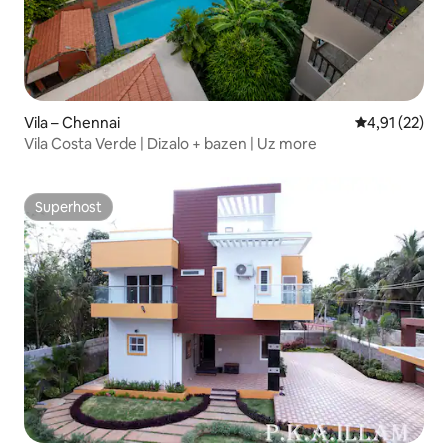
Vila – Chennai
Prosječna ocje
4,91 (22)
Vila Costa Verde | Dizalo + bazen | Uz more
Superhost
Superhost