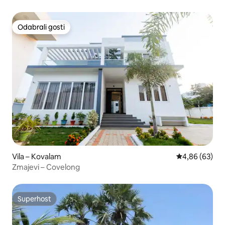
1BHK
Odabrali gosti
Odabrali gosti
Vila – Kovalam
Prosječna ocje
4,86 (63)
Zmajevi – Covelong
Superhost
Superhost