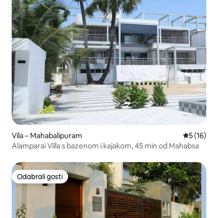
Vila – Mahabalipuram
Prosječna 
5 (16)
Alamparai Villa s bazenom i kajakom, 45 min od Mahabsa
Odabrali gosti
Odabrali gosti