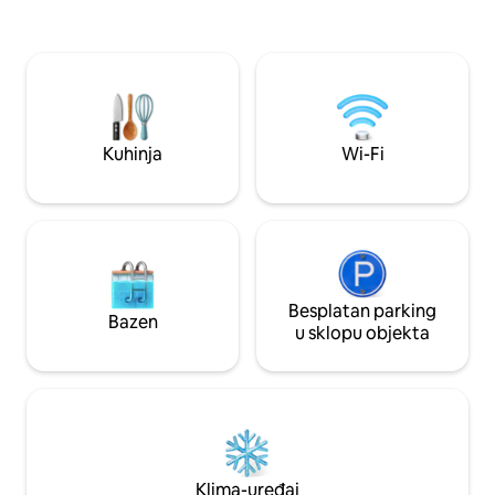
dodatni madraci • potpuno opremljena
košarkaško igrališt
kuhinja za kuhanje • Tropski vrt, koliba za
zabavu i vježbanje. 
sjedenje i velika prozračna terasa • mali
savršen za piknike
bazen (za sjedenje i brčkanje) • Privatno
opuštanje. • Potp
parkiralište za 5 automobila, 24/7 CCTV
kuhinja: moderni k
Primamo kućne ljubimce i
pribor. • Dovoljno 
neudane/neoženjene parove. Ukrasi na
praktičan prostor z
Kuhinja
Wi-Fi
zahtjev. Dostupna je dostava hrane.
Besplatan parking
Bazen
u sklopu objekta
Klima-uređaj