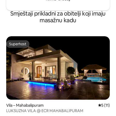
Smještaji prikladni za obitelji koji imaju
masažnu kadu
Superhost
Superhost
Vila – Mahabalipuram
Prosječna 
5 (11)
LUKSUZNA VILA @ ECR MAHABALIPURAM