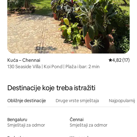
Kuća – Chennai
Prosječna ocje
4,82 (17)
130 Seaside Villa | Koi Pond | Plaža i bar: 2 min
Destinacije koje treba istražiti
Obližnje destinacije
Druge vrste smještaja
Najpopularnije
Bengaluru
Čennai
Smještaji za odmor
Smještaji za odmor