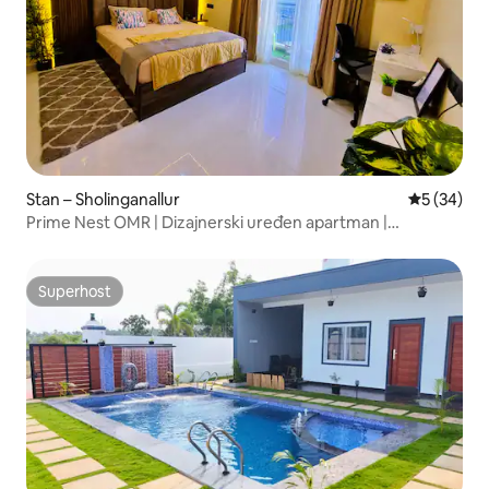
Stan – Sholinganallur
Prosječna o
5 (34)
Prime Nest OMR | Dizajnerski uređen apartman |
Samostalni dolazak
Superhost
Superhost