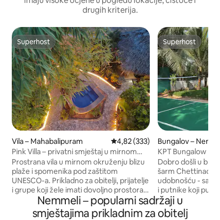
imaju visoke ocjene u pogledu lokacije, čistoće i
drugih kriterija.
Superhost
Superhost
Superhost
Superhost
Vila – Mahabalipuram
Prosječna ocjena: 4,82/5, recenz
4,82 (333)
Bungalov – Nemme
Pink Villa – privatni smještaj u mirnom
KPT Bungalow
okruženju u blizini plaže
Prostrana vila u mirnom okruženju blizu
Dobro došli u bun
plaže i spomenika pod zaštitom
šarm Chettinada 
UNESCO-a. Prikladno za obitelji, prijatelje
udobnošću - savršen
i grupe koji žele imati dovoljno prostora,
i putnike koji putuju sami. U
Nemmeli – popularni sadržaji u
uživati u povjetarcu i opuštenoj
navedene neke od 
atmosferi. • 4 klimatizirane spavaće sobe
našeg smještaja, • Bazen: savršen za
smještajima prikladnim za obitelj
s privatnim kupaonicama • Dostupni su
vrućinu tijekom ljeta. • Badmin