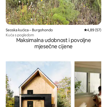
Seoska kućica – Burgohondo
Prosječna ocje
4,89 (57)
Kuća s pogledom
Maksimalna udobnost i povoljne
mjesečne cijene