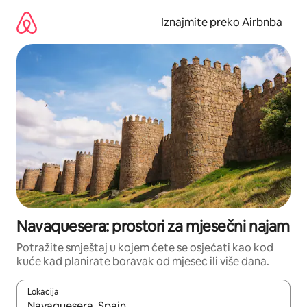
Prijeđi
na
Iznajmite preko Airbnba
sadržaj
Navaquesera: prostori za mjesečni najam
Potražite smještaj u kojem ćete se osjećati kao kod
kuće kad planirate boravak od mjesec ili više dana.
Lokacija
Kada budu dostupni rezultati, moći ćete ih pregledati koristeći