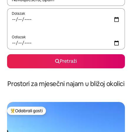
Dolazak
Odlazak
Pretraži
Prostori za mjesečni najam u bližoj okolici
Odabrali gosti
Među najviše rangiranima s oznakom „Odabrali gosti”