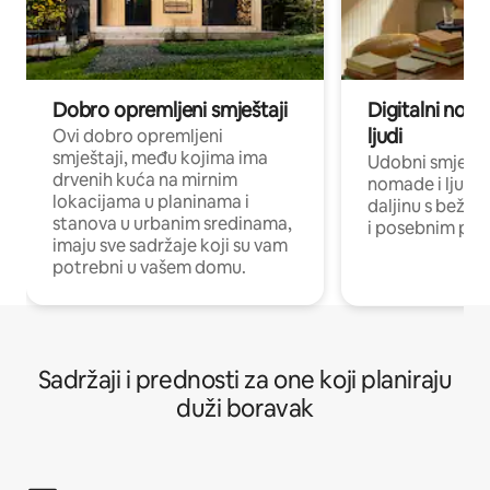
Dobro opremljeni smještaji
Digitalni noma
ljudi
Ovi dobro opremljeni
smještaji, među kojima ima
Udobni smještaj
drvenih kuća na mirnim
nomade i ljude 
lokacijama u planinama i
daljinu s bežič
stanova u urbanim sredinama,
i posebnim pro
imaju sve sadržaje koji su vam
potrebni u vašem domu.
Sadržaji i prednosti za one koji planiraju
duži boravak