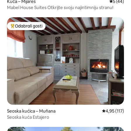
Kuća – Mijares
Prosječna o
5 (44)
Mabel House Suites Otkrijte svoju najintimniju stranu!
Odabrali gosti
Među najviše rangiranima s oznakom „Odabrali gosti”
Seoska kućica – Muñana
Prosječna ocje
4,95 (117)
Seoska kuća Estajero