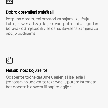
Dobro opremljeni smještaji
Potpuno opremljeni prostori za najam uključuju
kuhinju i sve sadržaje koji su vam potrebni za ugodan
boravak od mjesec ili više dana. Savršena zamjena za
opciju podnajma.
Fleksibilnost koju želite
Odaberite točne datume useljenja i iseljenja i
jednostavno ugovorite rezervaciju putem interneta,
bez dodatnih obveza ili papirologije.*