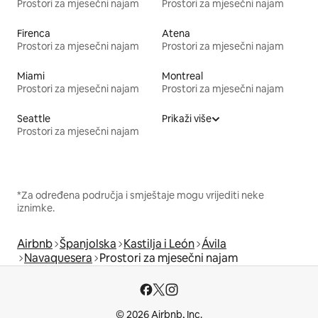
Prostori za mjesečni najam
Prostori za mjesečni najam
Firenca
Atena
Prostori za mjesečni najam
Prostori za mjesečni najam
Miami
Montreal
Prostori za mjesečni najam
Prostori za mjesečni najam
Seattle
Prikaži više
Prostori za mjesečni najam
*Za određena područja i smještaje mogu vrijediti neke
iznimke.
Airbnb
Španjolska
Kastilja i León
Ávila
Navaquesera
Prostori za mjesečni najam
© 2026 Airbnb, Inc.