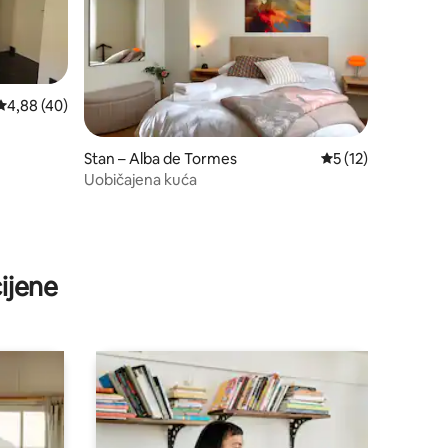
Prosječna ocjena: 4,88/5, recenzija: 40
4,88 (40)
Stan – Alba de Tormes
Prosječna ocjena: 5
5 (12)
Uobičajena kuća
ijene