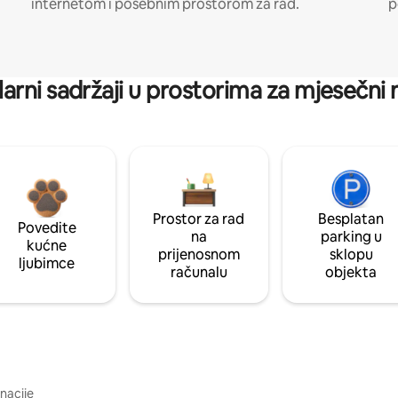
internetom i posebnim prostorom za rad.
p
arni sadržaji u prostorima za mjesečni
Prostor za rad
Besplatan
Povedite
na
parking u
kućne
prijenosnom
sklopu
ljubimce
računalu
objekta
inacije