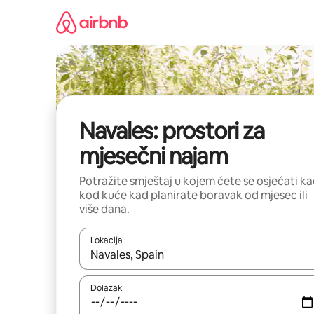
Prijeđi
na
sadržaj
Navales: prostori za
mjesečni najam
Potražite smještaj u kojem ćete se osjećati k
kod kuće kad planirate boravak od mjesec ili
više dana.
Lokacija
Kada budu dostupni rezultati, moći ćete ih pregle
Dolazak