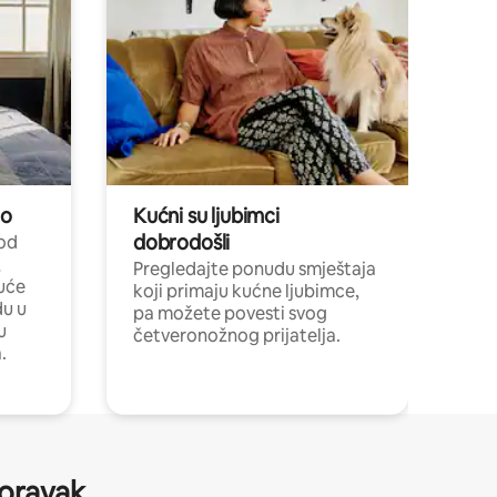
no
Kućni su ljubimci
dobrodošli
 od
,
Pregledajte ponudu smještaja
uće
koji primaju kućne ljubimce,
du u
pa možete povesti svog
u
četveronožnog prijatelja.
.
boravak