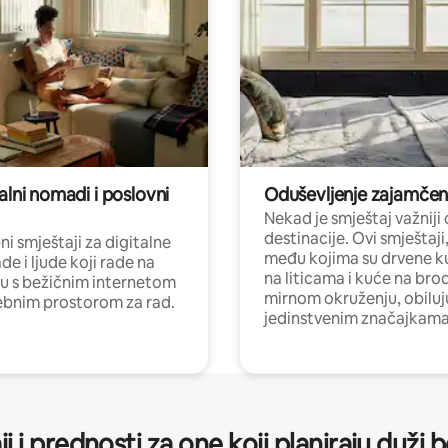
alni nomadi i poslovni
Oduševljenje zajamče
Nekad je smještaj važniji
destinacije. Ovi smještaji
i smještaji za digitalne
među kojima su drvene k
e i ljude koji rade na
na liticama i kuće na bro
nu s bežičnim internetom
mirnom okruženju, obiluj
ebnim prostorom za rad.
jedinstvenim značajkama
ji i prednosti za one koji planiraju duži 