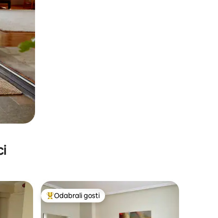
ci
Odabrali gosti
Među najviše rangiranima s oznakom „Odabrali gosti”