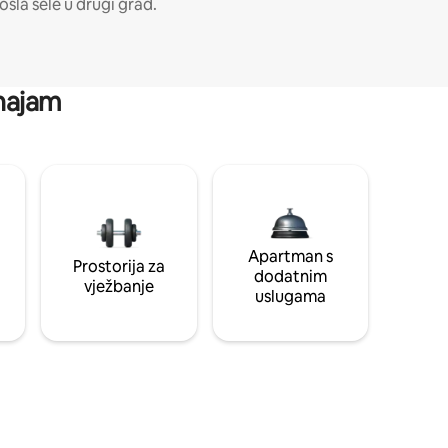
osla sele u drugi grad.
 najam
Apartman s
Prostorija za
dodatnim
vježbanje
uslugama