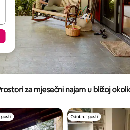
rostori za mjesečni najam u bližoj okoli
 gosti
Odabrali gosti
 gosti
Odabrali gosti