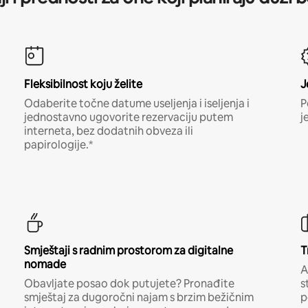
Fleksibilnost koju želite
J
Odaberite točne datume useljenja i iseljenja i
P
jednostavno ugovorite rezervaciju putem
j
interneta, bez dodatnih obveza ili
papirologije.*
Smještaji s radnim prostorom za digitalne
T
nomade
A
Obavljate posao dok putujete? Pronađite
s
smještaj za dugoročni najam s brzim bežičnim
p