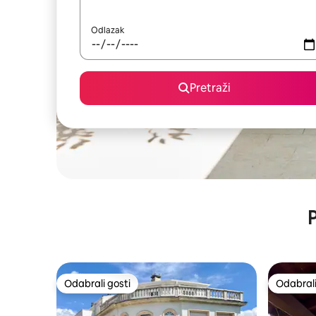
Odlazak
Pretraži
P
Odabrali gosti
Odabrali
Odabrali gosti
Odabrali