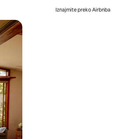
Iznajmite preko Airbnba
li prelaskom prstom po zaslonu.