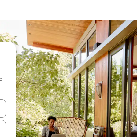
ao
dati koristeći se strelicama prema gore i prema dolje, kao i dodirom i