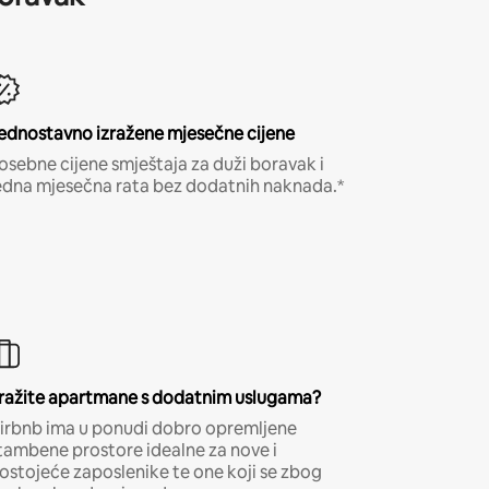
ednostavno izražene mjesečne cijene
osebne cijene smještaja za duži boravak i
edna mjesečna rata bez dodatnih naknada.*
ražite apartmane s dodatnim uslugama?
irbnb ima u ponudi dobro opremljene
tambene prostore idealne za nove i
ostojeće zaposlenike te one koji se zbog