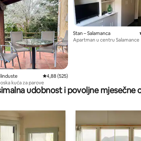
Stan – Salamanca
Apartman u centru Salamance
recenzija: 1.724
linduste
Prosječna ocjena: 4,88/5, recenzija: 525
4,88 (525)
eoska kuća za parove
imalna udobnost i povoljne mjesečne c