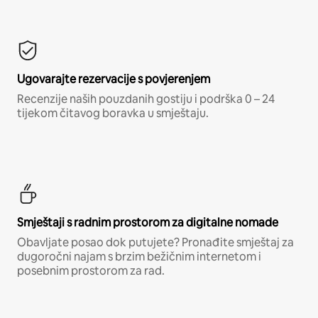
Ugovarajte rezervacije s povjerenjem
Recenzije naših pouzdanih gostiju i podrška 0 – 24
tijekom čitavog boravka u smještaju.
Smještaji s radnim prostorom za digitalne nomade
Obavljate posao dok putujete? Pronađite smještaj za
dugoročni najam s brzim bežičnim internetom i
posebnim prostorom za rad.