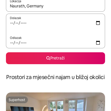
Lokacija
Kada budu dostupni rezultati, moći ćete ih pregledati koristeći
Dolazak
Odlazak
Pretraži
Prostori za mjesečni najam u bližoj okolici
Superhost
Superhost