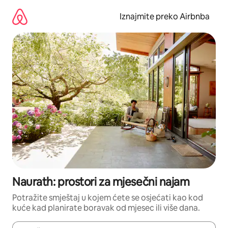
Prijeđi
na
Iznajmite preko Airbnba
sadržaj
Naurath: prostori za mjesečni najam
Potražite smještaj u kojem ćete se osjećati kao kod
kuće kad planirate boravak od mjesec ili više dana.