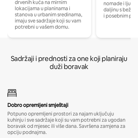
drvenih kuća na mirnim
nomade i ljude 
lokacijama u planinama i
daljinu s bežič
stanova u urbanim sredinama,
i posebnim pro
imaju sve sadržaje koji su vam
potrebni u vašem domu.
Sadržaji i prednosti za one koji planiraju
duži boravak
Dobro opremljeni smještaji
Potpuno opremljeni prostori za najam uključuju
kuhinju i sve sadržaje koji su vam potrebni za ugodan
boravak od mjesec ili više dana. Savršena zamjena za
opciju podnajma.