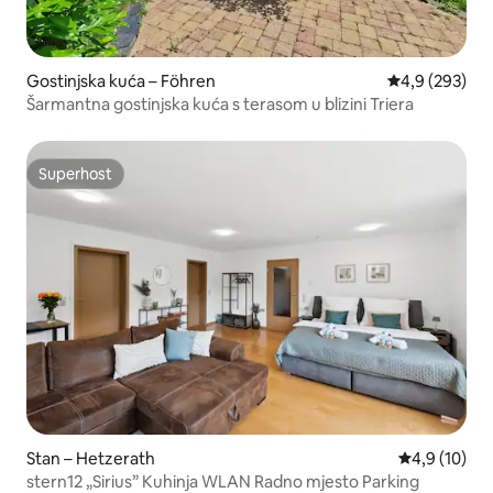
Gostinjska kuća – Föhren
Prosječna ocje
4,9 (293)
Šarmantna gostinjska kuća s terasom u blizini Triera
Superhost
Superhost
Stan – Hetzerath
Prosječna ocj
4,9 (10)
stern12 „Sirius” Kuhinja WLAN Radno mjesto Parking