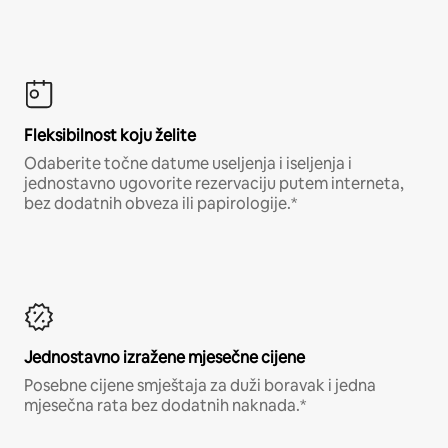
Fleksibilnost koju želite
Odaberite točne datume useljenja i iseljenja i
jednostavno ugovorite rezervaciju putem interneta,
bez dodatnih obveza ili papirologije.*
Jednostavno izražene mjesečne cijene
Posebne cijene smještaja za duži boravak i jedna
mjesečna rata bez dodatnih naknada.*