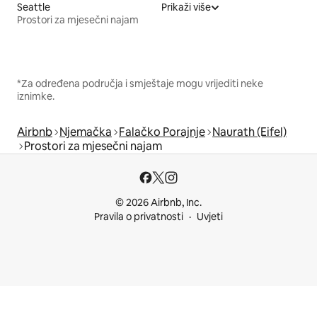
Seattle
Prikaži više
Prostori za mjesečni najam
*Za određena područja i smještaje mogu vrijediti neke
iznimke.
Airbnb
Njemačka
Falačko Porajnje
Naurath (Eifel)
Prostori za mjesečni najam
© 2026 Airbnb, Inc.
Pravila o privatnosti
Uvjeti