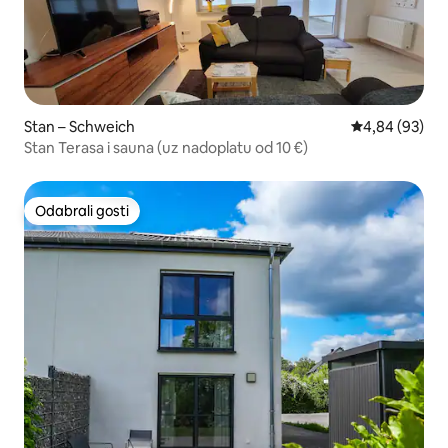
Stan – Schweich
Prosječna ocje
4,84 (93)
Stan Terasa i sauna (uz nadoplatu od 10 €)
Odabrali gosti
Odabrali gosti