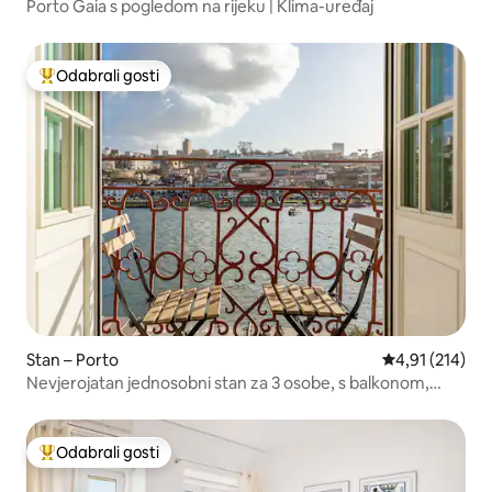
Porto Gaia s pogledom na rijeku | Klima-uređaj
Odabrali gosti
Među najviše rangiranima s oznakom „Odabrali gosti”
Stan – Porto
Prosječna ocjen
4,91 (214)
Nevjerojatan jednosobni stan za 3 osobe, s balkonom,
Ribeira
Odabrali gosti
Među najviše rangiranima s oznakom „Odabrali gosti”