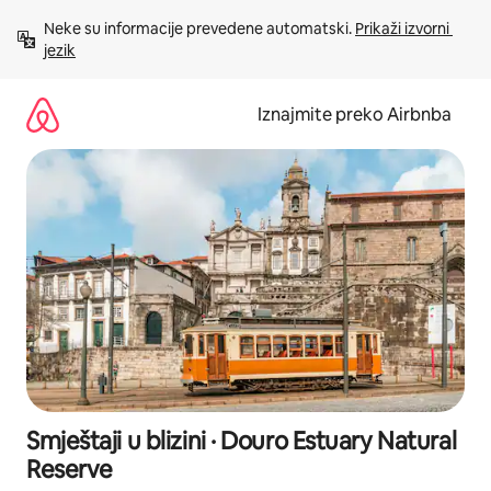
Prijeđi
Neke su informacije prevedene automatski. 
Prikaži izvorni 
na
jezik
sadržaj
Iznajmite preko Airbnba
Smještaji u blizini · Douro Estuary Natural
Reserve