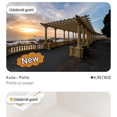
Odabrali gosti
Odabrali gosti
Kuća – Porto
Prosječna ocjen
4,95 (163)
Porto uz ocean
Odabrali gosti
Među najviše rangiranima s oznakom „Odabrali gosti”