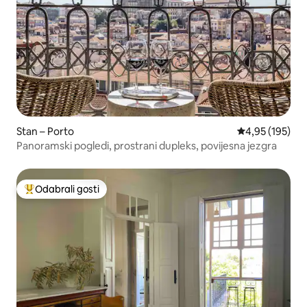
Stan – Porto
Prosječna ocjen
4,95 (195)
Panoramski pogledi, prostrani dupleks, povijesna jezgra
Odabrali gosti
Među najviše rangiranima s oznakom „Odabrali gosti”