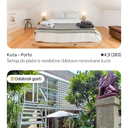
Kuća – Porto
Prosječna ocje
4,9 (283)
Šetnja do plaže iz neobične i blistavo renovirane kuće
Odabrali gosti
Među najviše rangiranima s oznakom „Odabrali gosti”