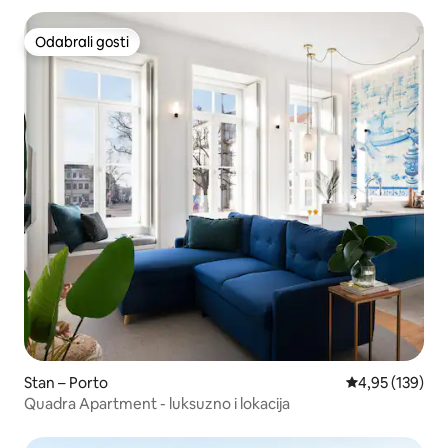
Odabrali gosti
Odabrali gosti
Stan – Porto
Prosječna ocjen
4,95 (139)
Quadra Apartment - luksuzno i lokacija