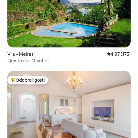
Vila – Melres
Prosječna ocjen
4,97 (175)
Quinta dos Moinhos
Odabrali gosti
Među najviše rangiranima s oznakom „Odabrali gosti”