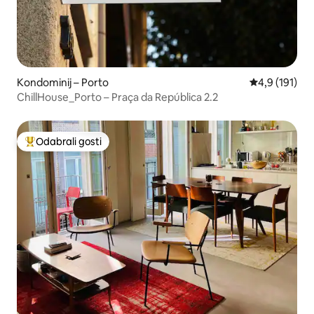
Kondominij – Porto
Prosječna ocj
4,9 (191)
ChillHouse_Porto – Praça da República 2.2
Odabrali gosti
Među najviše rangiranima s oznakom „Odabrali gosti”