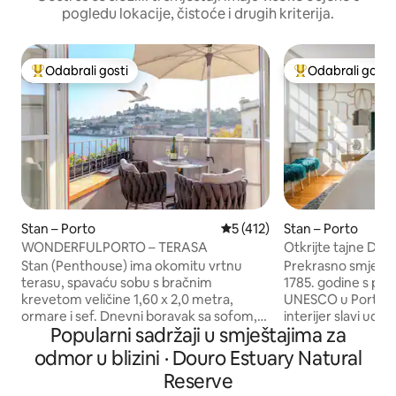
pogledu lokacije, čistoće i drugih kriterija.
Odabrali gosti
Odabrali gosti
Među najviše rangiranima s oznakom „Odabrali gosti”
Među najviše ran
Stan – Porto
Prosječna ocjena: 5/5, recenz
5 (412)
Stan – Porto
WONDERFULPORTO – TERASA
Otkrijte tajne D
– Wi-Fi i klima-ure
Stan (Penthouse) ima okomitu vrtnu
Prekrasno smješte
terasu, spavaću sobu s bračnim
1785. godine s po
krevetom veličine 1,60 x 2,0 metra,
UNESCO u Portu, ov
ormare i sef. Dnevni boravak sa sofom,
interijer slavi udob
Popularni sadržaji u smještajima za
4K TV-om, kablovskim kanalima i
meke pjene, nebesk
Netflixom, Rotel bluetooth zvučnim
madrac i pozlaćeni 
odmor u blizini · Douro Estuary Natural
sustavom i minibarom s besplatnim
Pomiješajte malo 
Reserve
pićima dostupnim gostima. Kuhinja
verveom, a tu je i