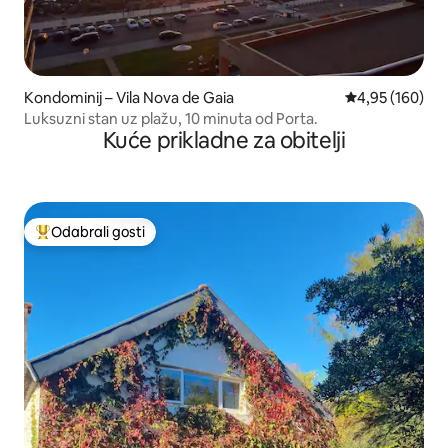
Kondominij – Vila Nova de Gaia
Prosječna ocjen
4,95 (160)
Luksuzni stan uz plažu, 10 minuta od Porta.
Kuće prikladne za obitelji
Odabrali gosti
Među najviše rangiranima s oznakom „Odabrali gosti”