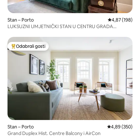
Stan – Porto
Prosječna ocjen
4,87 (198)
LUKSUZNI UMJETNIČKI STAN U CENTRU GRADA
ALMADA STAN | PORTO
Odabrali gosti
Među najviše rangiranima s oznakom „Odabrali gosti”
Stan – Porto
Prosječna ocjen
4,89 (350)
Grand Duplex Hist. Centre Balcony i AirCon