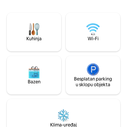
opremljena: mikrovalnom pećnicom,
namještaj, kuhinja
hladnjakom, perilicom posuđa,
pločama, polirani
indukcijskom pločom za kuhanje,
uređenjem osjećaj
tosterom, kuhalom za vodu i
od svekrve namješ
Nexpressoom. Kupaonica s bideom i
delikatnim maram
tušem, sušilom za kosu i sadržajima (gel
za tuširanje, šampon i krema za tijelo),
Kuhinja
Wi-Fi
glačalo i daska za glačanje.
Besplatan parking
Bazen
u sklopu objekta
Klima-uređaj