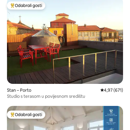
Odabrali gosti
Među najviše rangiranima s oznakom „Odabrali gosti”
Stan – Porto
Prosječna ocjen
4,97 (671)
Studio s terasom u povijesnom središtu
Odabrali gosti
Među najviše rangiranima s oznakom „Odabrali gosti”