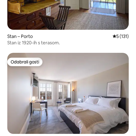
Stan – Porto
Prosječna o
5 (131)
Stan iz 1920-ih s terasom.
Odabrali gosti
Odabrali gosti