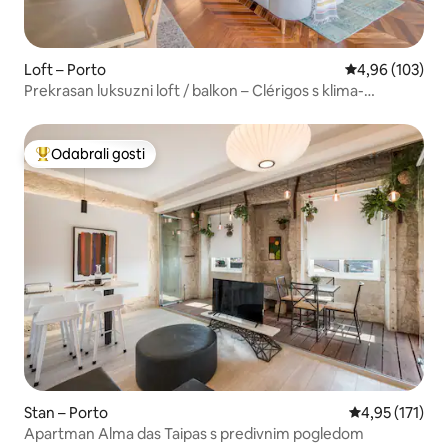
Loft – Porto
Prosječna ocjen
4,96 (103)
Prekrasan luksuzni loft / balkon – Clérigos s klima-
uređajem 4D
Odabrali gosti
Među najviše rangiranima s oznakom „Odabrali gosti”
Stan – Porto
Prosječna ocje
4,95 (171)
Apartman Alma das Taipas s predivnim pogledom