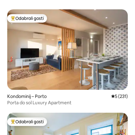
Odabrali gosti
Među najviše rangiranima s oznakom „Odabrali gosti”
Kondominij – Porto
Prosječna o
5 (231)
Porta do sol Luxury Apartment
Odabrali gosti
Među najviše rangiranima s oznakom „Odabrali gosti”