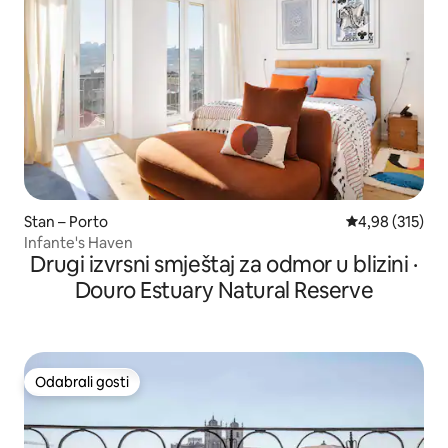
Stan – Porto
Prosječna ocjen
4,98 (315)
Infante's Haven
Drugi izvrsni smještaj za odmor u blizini ·
Douro Estuary Natural Reserve
Odabrali gosti
Odabrali gosti