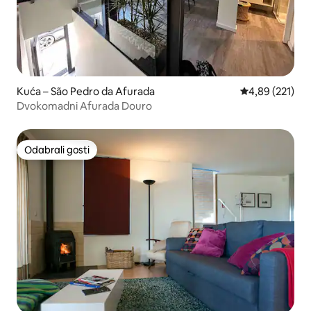
Kuća – São Pedro da Afurada
Prosječna ocjen
4,89 (221)
Dvokomadni Afurada Douro
Odabrali gosti
Odabrali gosti