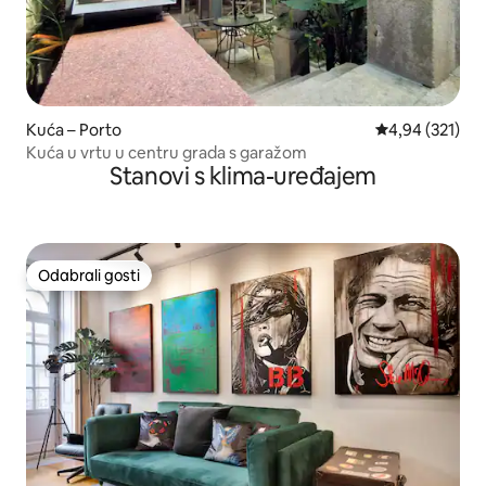
Kuća – Porto
Prosječna ocjen
4,94 (321)
Kuća u vrtu u centru grada s garažom
Stanovi s klima-uređajem
Odabrali gosti
Odabrali gosti