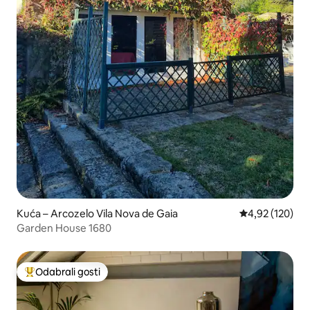
Kuća – Arcozelo Vila Nova de Gaia
Prosječna ocjen
4,92 (120)
Garden House 1680
Odabrali gosti
Među najviše rangiranima s oznakom „Odabrali gosti”