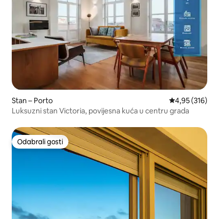
Stan – Porto
Prosječna ocjen
4,95 (316)
Luksuzni stan Victoria, povijesna kuća u centru grada
Odabrali gosti
Odabrali gosti