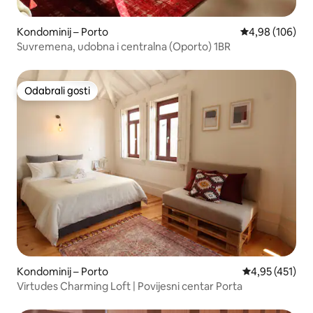
Kondominij – Porto
Prosječna ocjen
4,98 (106)
Suvremena, udobna i centralna (Oporto) 1BR
Odabrali gosti
Odabrali gosti
Kondominij – Porto
Prosječna ocjen
4,95 (451)
Virtudes Charming Loft | Povijesni centar Porta