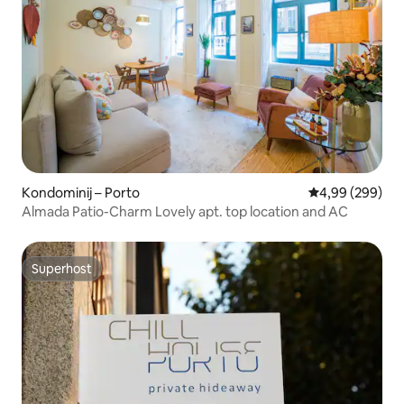
Kondominij – Porto
Prosječna ocjen
4,99 (299)
Almada Patio-Charm Lovely apt. top location and AC
Superhost
Superhost