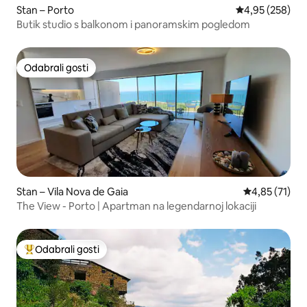
Stan – Porto
Prosječna ocjen
4,95 (258)
Butik studio s balkonom i panoramskim pogledom
Odabrali gosti
Odabrali gosti
Stan – Vila Nova de Gaia
Prosječna ocje
4,85 (71)
The View - Porto | Apartman na legendarnoj lokaciji
Odabrali gosti
Među najviše rangiranima s oznakom „Odabrali gosti”