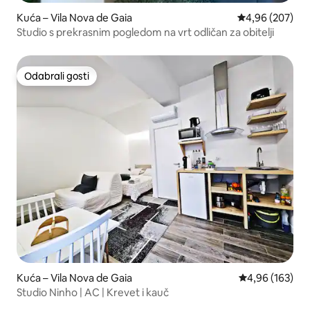
Kuća – Vila Nova de Gaia
Prosječna ocjen
4,96 (207)
Studio s prekrasnim pogledom na vrt odličan za obitelji
Odabrali gosti
Odabrali gosti
Kuća – Vila Nova de Gaia
Prosječna ocjen
4,96 (163)
Studio Ninho | AC | Krevet i kauč