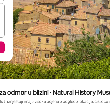
 za odmor u blizini · Natural History Mu
li: ti smještaji imaju visoke ocjene u pogledu lokacije, čistoće i