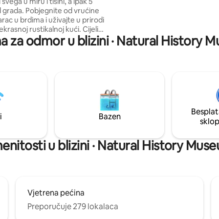
om
svega u miru i tišini, a ipak 5
ruci. Originalne slike i skulptur
 grada. Pobjegnite od vrućine
toskanskog domaćina ispunjava
rac u brdima i uživajte u prirodi
kutak u dijalogu između drevno
ekrasnoj rustikalnoj kući. Cijeli
suvremenog. To nije samo smješ
a za odmor u blizini · Natural History 
 prizemlju uključuje golemi
doživljaj koji nosite sa sobom. Pi
ravak, dobro opremljenu čajnu
samo mjesto na putu. Ovdje po
biteljsku spavaću sobu s
dom.
 na kat i još jednu spavaću sobu
 krevetom. Prekrasan prostor
nje s prelijepim pogledom i
azenom s izvorom (od svibnja
uka) 15 min
Besplat
50 minuta
i
Bazen
sklo
bus 5 minuta
nitosti u blizini · Natural History Muse
Vjetrena pećina
Preporučuje 279 lokalaca