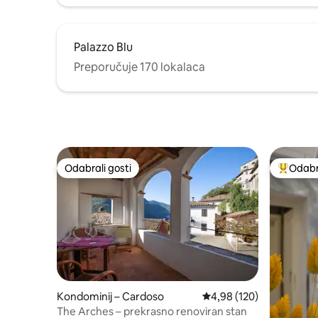
Palazzo Blu
Preporučuje 170 lokalaca
Odabrali gosti
Odabra
Odabrali gosti
Među naj
Kondominij – Cardoso
Prosječna ocjena: 4,98/5
4,98 (120)
The Arches – prekrasno renoviran stan