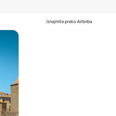
Iznajmite preko Airbnba
li prelaskom prstom po zaslonu.