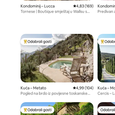
Kondominij – Lucca
Prosječna ocjena: 4,83/5
4,83 (169)
Kondomini
Tornese | Boutique smještaj u Wallsu s
Predivan
parkirnim mjestom
povijesne
Odabrali gosti
Odabra
Među najviše rangiranima s oznakom „Odabrali gosti”
Među naj
Kuća – Metato
Prosječna ocjena: 4,99/5
4,99 (104)
Kuća – M
Pogled na brdo iz povijesne toskanske
Cercis – L
kuće
Odabrali gosti
Odabrali
Među najviše rangiranima s oznakom „Odabrali gosti”
Odabrali