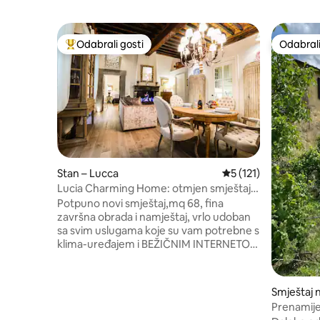
Odabrali gosti
Odabrali
Među najviše rangiranima s oznakom „Odabrali gosti”
Odabrali
Stan – Lucca
Prosječna ocjena: 5/
5 (121)
Lucia Charming Home: otmjen smještaj u
Lucci
Potpuno novi smještaj,mq 68, fina
završna obrada i namještaj, vrlo udoban
sa svim uslugama koje su vam potrebne s
klima-uređajem i BEŽIČNIM INTERNETOM
od optičkih vlakana. Prizemlje drevne
palače u Lucci, nekoliko metara od
legendarnog tornja Guinigi, jedne od
Smještaj 
najpoznatijih atrakcija u gradu. Idealno za
o
Prenamijen
ljude koji u najboljem slučaju žele uživati u