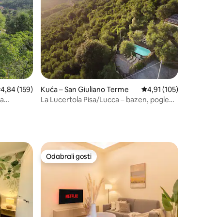
rosječna ocjena: 4,84/5, recenzija: 159
4,84 (159)
Kuća – San Giuliano Terme
Prosječna ocjena: 4,91/
4,91 (105)
ca
La Lucertola Pisa/Lucca – bazen, pogled
na toranj
Odabrali gosti
Odabrali gosti