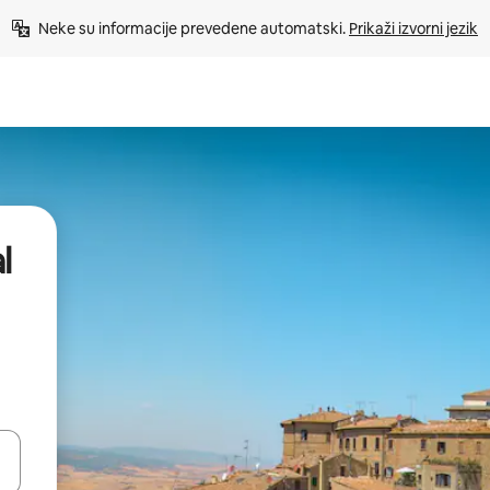
Neke su informacije prevedene automatski. 
Prikaži izvorni jezik
l
dati koristeći se strelicama prema gore i prema dolje, kao i dodirom i