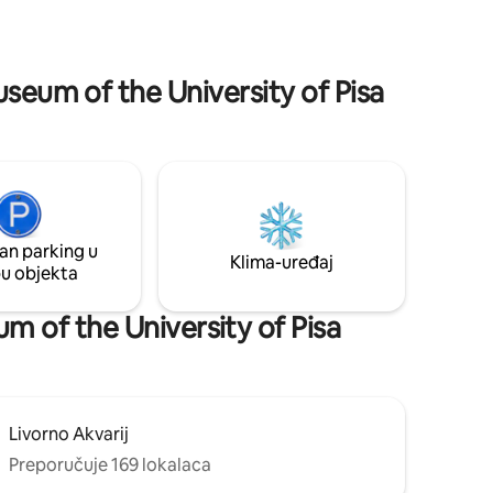
Calci. Udaljen je 10 minuta od Pise, 20
e vašeg
minuta od Lucce , 1 sat od Firence i 20
ju svaki
minuta od plaža na tirenskoj obali.
g i
taj, već
Museum of the University of Pisa
sa nije
staje
an parking u
Klima-uređaj
pu objekta
um of the University of Pisa
Livorno Akvarij
Preporučuje 169 lokalaca