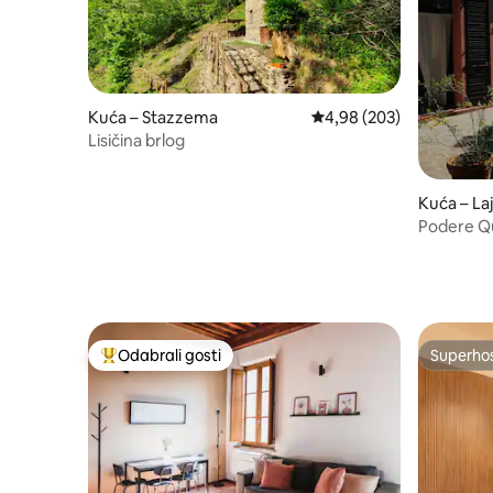
Kuća – Stazzema
Prosječna ocjena: 4,98/5
4,98 (203)
Lisičina brlog
Kuća – Laj
Podere Qu
Odabrali gosti
Superho
Među najviše rangiranima s oznakom „Odabrali gosti”
Superho