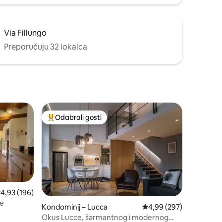
Via Fillungo
Preporučuju 32 lokalca
Odabrali gosti
Među najviše rangiranima s oznakom „Odabrali gosti”
rosječna ocjena: 4,93/5, recenzija: 196
4,93 (196)
ce
Kondominij – Lucca
Prosječna ocjena: 4,99/
4,99 (297)
Okus Lucce, šarmantnog i modernog