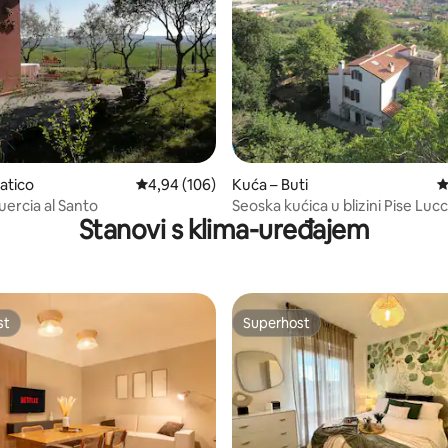
, recenzija: 203
atico
Prosječna ocjena: 4,94/5, recenzija: 106
4,94 (106)
Kuća – Buti
P
ercia al Santo
Seoska kućica u blizini Pise Luc
Stanovi s klima-uređajem
Florence #1
st
Superhost
st
Superhost