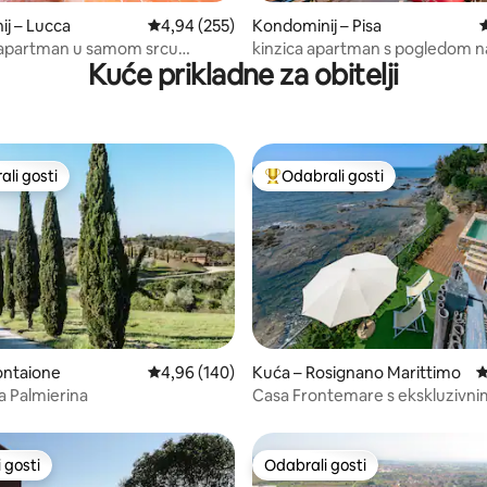
, recenzija: 169
j – Lucca
Prosječna ocjena: 4,94/5, recenzija: 255
4,94 (255)
Kondominij – Pisa
P
 apartman u samom srcu
kinzica apartman s pogledom na
Kuće prikladne za obitelji
 Lukke
li gosti
Odabrali gosti
više rangiranima s oznakom „Odabrali gosti”
Među najviše rangiranima s oz
, recenzija: 104
ontaione
Prosječna ocjena: 4,96/5, recenzija: 140
4,96 (140)
Kuća – Rosignano Marittimo
P
a Palmierina
Casa Frontemare s ekskluzivnim
pristupom moru
 gosti
Odabrali gosti
 gosti
Odabrali gosti