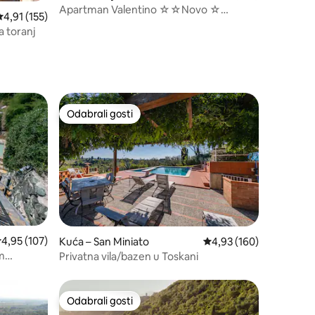
Apartman Valentino ☆☆Novo ☆
rosječna ocjena: 4,91/5, recenzija: 155
4,91 (155)
Klimatizirano☆☆
 toranj
Odabrali gosti
nakom „Odabrali gosti”
Odabrali gosti
rosječna ocjena: 4,95/5, recenzija: 107
4,95 (107)
Kuća – San Miniato
Prosječna ocjena: 4,93/
4,93 (160)
Privatna vila/bazen u Toskani
Odabrali gosti
Odabrali gosti