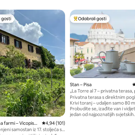
 gosti
Odabrali gosti
 gosti
Među najviše rangiranima s oz
5, recenzija: 121
Stan – Pisa
P
„La Torre al 7 – privatna terasa,
toranj”
Privatna terasa s direktnim po
Krivi toranj – udaljen samo 80 
Probudite se, izađite van i vidje
jedan od najpoznatijih svjetskih
spomenika kako vas čeka u tišin
na farmi – Vicopisan
Prosječna ocjena: 4,94/5, recenzija: 101
4,94 (101)
drugi posjetitelji fotografiraju 
jeni samostan iz 17. stoljeća s
uživate u pogledu odozgo, s k