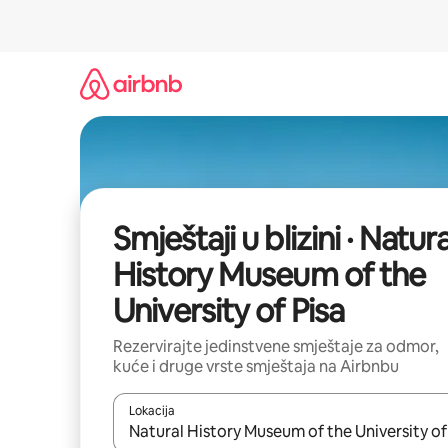
Prijeđi
na
sadržaj
Smještaji u blizini · Natura
History Museum of the
University of Pisa
Rezervirajte jedinstvene smještaje za odmor,
kuće i druge vrste smještaja na Airbnbu
Lokacija
Kada budu dostupni rezultati, moći ćete ih pregle