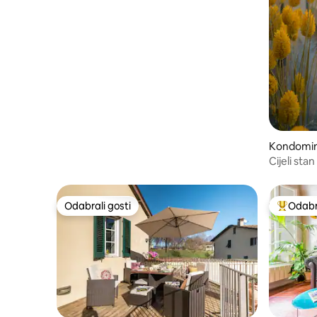
Kondomini
Cijeli stan
Odabrali gosti
Odabra
Odabrali gosti
Među naj