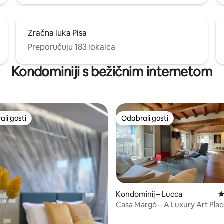
Zračna luka Pisa
Preporučuju 183 lokalca
Kondominiji s bežičnim internetom
li gosti
Odabrali gosti
više rangiranima s oznakom „Odabrali gosti”
Odabrali gosti
Kondominij – Lucca
P
Casa Margó – A Luxury Art Pla
, recenzija: 120