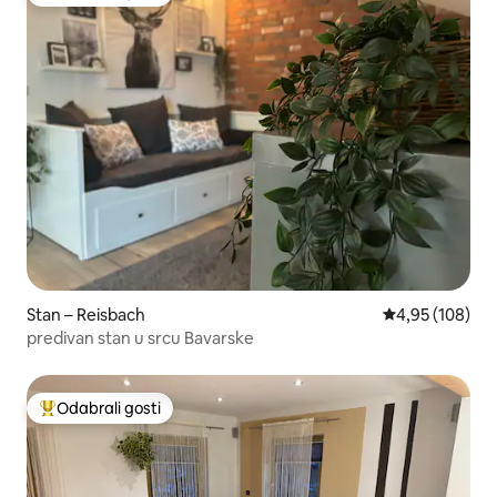
Među najviše rangiranima s oznakom „Odabrali gosti”
Stan – Reisbach
Prosječna ocjen
4,95 (108)
predivan stan u srcu Bavarske
Odabrali gosti
Među najviše rangiranima s oznakom „Odabrali gosti”