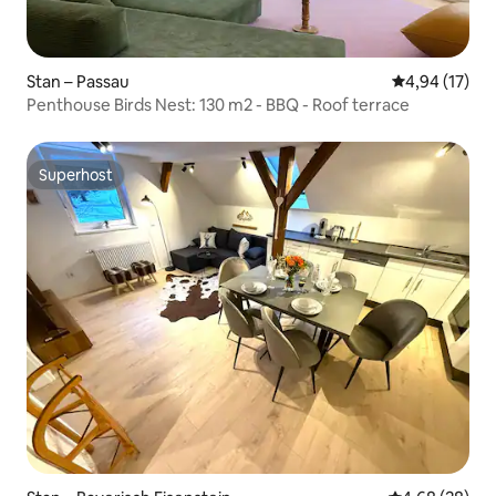
Stan – Passau
Prosječna ocje
4,94 (17)
Penthouse Birds Nest: 130 m2 - BBQ - Roof terrace
Superhost
Superhost