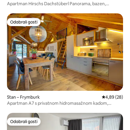
Apartman Hirschs Dachstüberl Panorama, bazen,
aktivCard
Odabrali gosti
Odabrali gosti
Stan – Frymburk
Prosječna ocje
4,89 (28)
Apartman A7 s privatnom hidromasažnom kadom,
RezidenceKupec
Odabrali gosti
Odabrali gosti