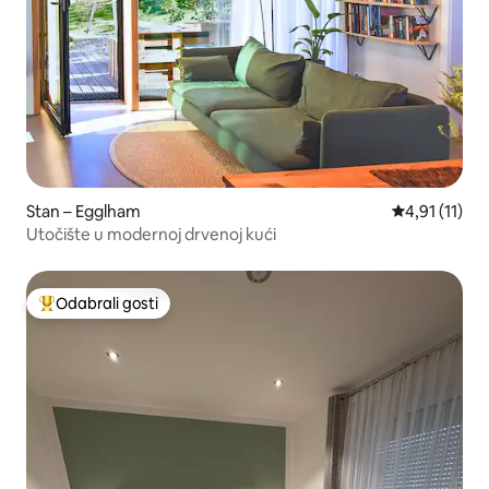
Stan – Egglham
Prosječna ocj
4,91 (11)
Utočište u modernoj drvenoj kući
Odabrali gosti
Među najviše rangiranima s oznakom „Odabrali gosti”