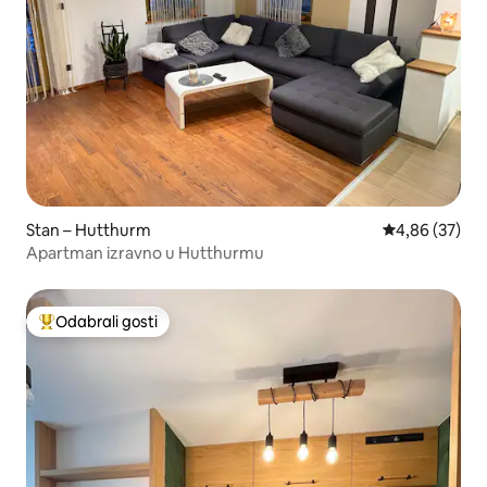
Stan – Hutthurm
Prosječna ocje
4,86 (37)
Apartman izravno u Hutthurmu
Odabrali gosti
Među najviše rangiranima s oznakom „Odabrali gosti”