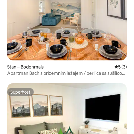
Stan – Bodenmais
Prosječna
5 (3)
Apartman Bach s prizemnim ležajem / perilica sa sušilicom
/ parkirno mjesto / središnji
Superhost
Superhost