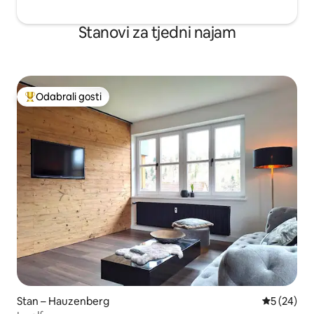
Stanovi za tjedni najam
Odabrali gosti
Među najviše rangiranima s oznakom „Odabrali gosti”
Stan – Hauzenberg
Prosječna o
5 (24)