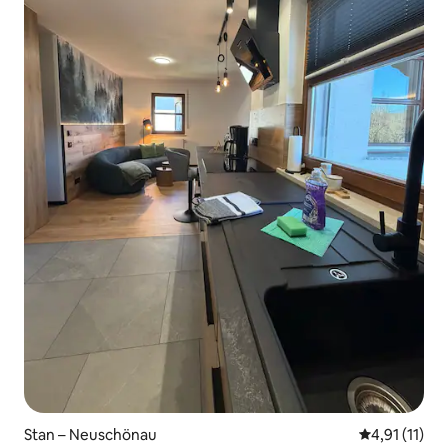
Stan – Neuschönau
Prosječna ocj
4,91 (11)