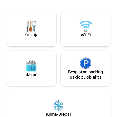
bibliotekom, kaučem na razvlačenje i
zauzima prostran 
televizorom. Tuš s WC-om. Veliki
krevet s visokokv
podrum za odlaganje bicikala, skija.
koji osigurava sa
Prostor za održavanje skija. Parkiralište.
cjelodnevnog istraž
Primo u centru Kvildy, preko ceste 2
potpuno opremljen
male skijaške staze, opsežne staze za
sve one koji žele u
trčanje i biciklističke staze. Prekrasna
dok su na putovan
Kuhinja
Wi-Fi
priroda Nacionalnog parka Šumava.
Besplatan parking
Bazen
u sklopu objekta
Klima-uređaj