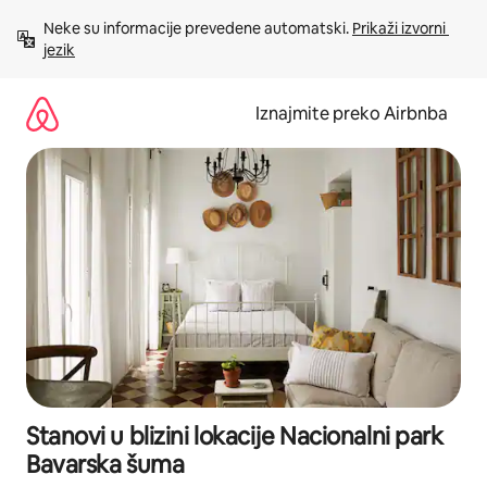
Prijeđi
Neke su informacije prevedene automatski. 
Prikaži izvorni 
na
jezik
sadržaj
Iznajmite preko Airbnba
Stanovi u blizini lokacije Nacionalni park
Bavarska šuma