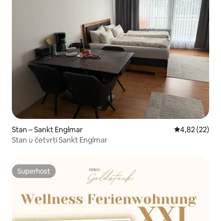
Stan – Sankt Englmar
Prosječna ocje
4,82 (22)
Stan u četvrti Sankt Englmar
Superhost
Superhost