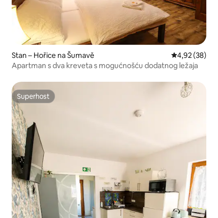
Stan – Hořice na Šumavě
Prosječna ocje
4,92 (38)
Apartman s dva kreveta s mogućnošću dodatnog ležaja
Superhost
Superhost