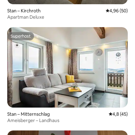
Stan – Kirchroth
Prosječna ocje
4,96 (50)
Apartman Deluxe
Superhost
Superhost
Stan – Mitternschlag
Prosječna ocj
4,8 (45)
Ameisberger – Landhaus