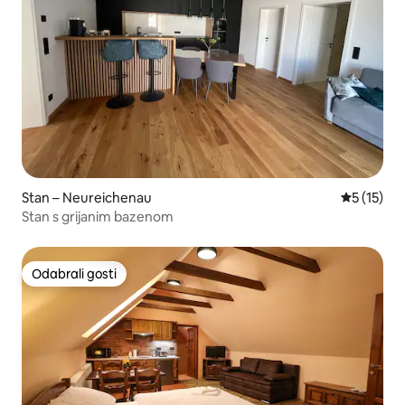
Stan – Neureichenau
Prosječna 
5 (15)
Stan s grijanim bazenom
Odabrali gosti
Odabrali gosti