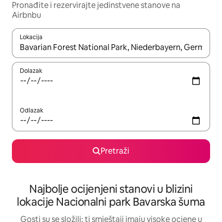
Pronađite i rezervirajte jedinstvene stanove na
Airbnbu
Lokacija
Kada budu dostupni rezultati, moći ćete ih pregledati koristeći
Dolazak
Odlazak
Pretraži
Najbolje ocijenjeni stanovi u blizini
lokacije Nacionalni park Bavarska šuma
Gosti su se složili: ti smještaji imaju visoke ocjene u