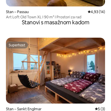
Stan – Passau
Prosječna ocje
4,93 (14)
Art Loft Old Town XL I 90 m² I Prostori za rad
Stanovi s masažnom kadom
Superhost
Superhost
Stan – Sankt Englmar
Prosječna
5 (3)