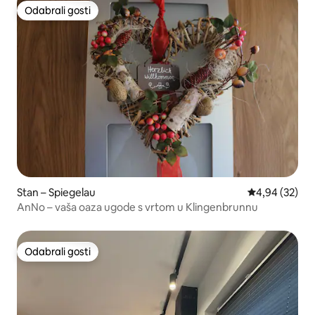
Odabrali gosti
Odabrali gosti
Stan – Spiegelau
Prosječna ocje
4,94 (32)
AnNo – vaša oaza ugode s vrtom u Klingenbrunnu
Odabrali gosti
Odabrali gosti