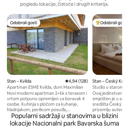
pogledu lokacije, čistoće i drugih kriterija.
Odabrali gosti
Odabrali gosti
Odabrali gosti
Među najviše ran
Stan – Kvilda
Prosječna ocjena: 4,94/5, recenz
4,94 (128)
Stan – Český Kru
Apartman ESME Kvilda, dum Maxmilian
Studio u starom g
Novi moderni apartman 2+kk s terasom i
Ovaj jedinstveni, u
vrtom potpuno opremljen za boravak 4
smješten je u sam
osobe. Kuhinja s pločom za kuhanje,
središta Český Kru
hladnjakom, perilicom posuđa,
prizemlju autentičn
Popularni sadržaji u stanovima u blizini
kombiniranom pećnicom, tosterom,
Unutrašnjost je u 
brzim kuhalom za vodu. Spavaća soba s
a naglasak je bio n
lokacije Nacionalni park Bavarska šuma
bračnim krevetom. Dnevni boravak s
funkcionalnosti. Sr