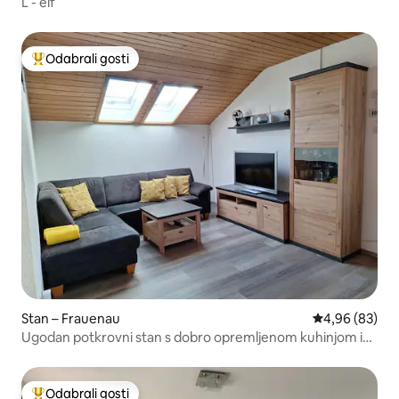
L - elf
Odabrali gosti
Među najviše rangiranima s oznakom „Odabrali gosti”
Stan – Frauenau
Prosječna ocje
4,96 (83)
Ugodan potkrovni stan s dobro opremljenom kuhinjom i
lijepom spavaćom sobom s balkonom u srcu Frauenaua
Odabrali gosti