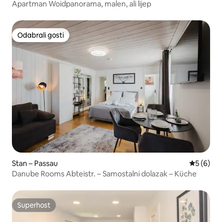
Apartman Woidpanorama, malen, ali lijep
Odabrali gosti
Odabrali gosti
Stan – Passau
Prosječna
5 (6)
Danube Rooms Abteistr. – Samostalni dolazak – Küche
Superhost
Superhost