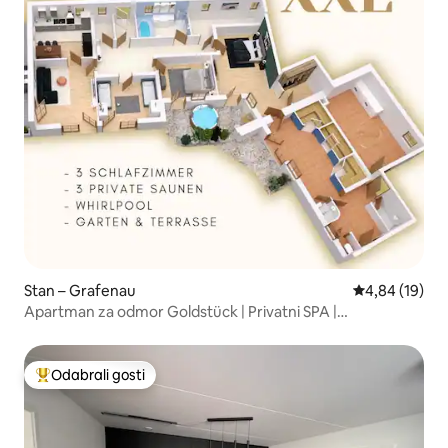
Stan – Grafenau
Prosječna ocje
4,84 (19)
Apartman za odmor Goldstück | Privatni SPA |
Hidromasažna kada
Odabrali gosti
Među najviše rangiranima s oznakom „Odabrali gosti”