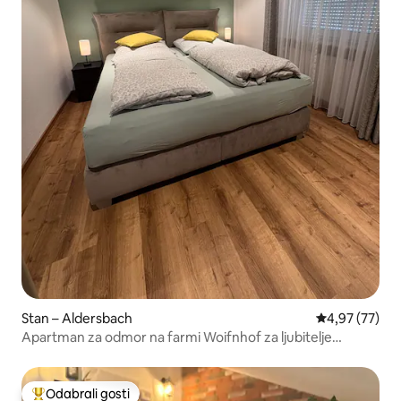
Stan – Aldersbach
Prosječna ocje
4,97 (77)
Apartman za odmor na farmi Woifnhof za ljubitelje
životinja
Odabrali gosti