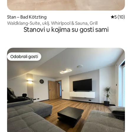
Stan – Bad Kötzting
Prosječna 
5 (10)
Waldklang-Suite, uklj. Whirlpool & Sauna, Grill
Stanovi u kojima su gosti sami
Odabrali gosti
Odabrali gosti