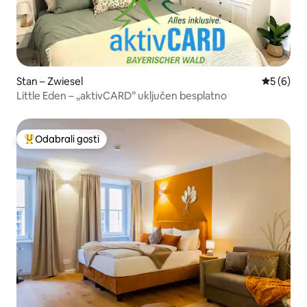
Stan – Zwiesel
Prosječna
5 (6)
Little Eden – „aktivCARD” uključen besplatno
Odabrali gosti
Među najviše rangiranima s oznakom „Odabrali gosti”