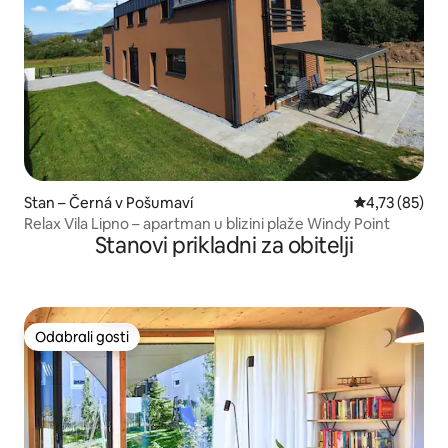
Stan – Černá v Pošumaví
Prosječna ocje
4,73 (85)
Relax Vila Lipno – apartman u blizini plaže Windy Point
Stanovi prikladni za obitelji
Odabrali gosti
Odabrali gosti