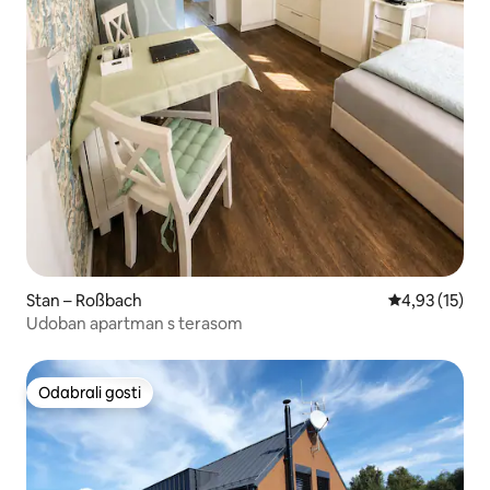
Stan – Roßbach
Prosječna ocje
4,93 (15)
Udoban apartman s terasom
Odabrali gosti
Odabrali gosti