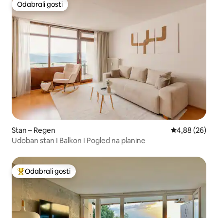
Odabrali gosti
Odabrali gosti
Stan – Regen
Prosječna ocje
4,88 (26)
Udoban stan I Balkon I Pogled na planine
Odabrali gosti
Među najviše rangiranima s oznakom „Odabrali gosti”