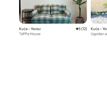
Kuća – Yeosu
Prosječna ocjena: 5
5 (12)
Kuća – Y
TaPPa House
Ugodan sm
žene/obite
kuća za 6 
kreveta (Q
Dvorište ·