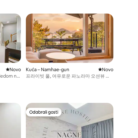
뷰/온수풀/
na ocean za zajednički boravak - U9STAY
(nova izgradnja / samostalna kuća / spa /
pogled na ocean)
Novi smještaj
Novo
Kuća – Namhae-gun
Novi smještaj
Novo
gledom na
프라이빗 풀, 여유로운 파노라마 오션뷰 모
mhaegunu
던 스테이 - 오르다2(하프오션뷰)
Odabrali gosti
nakom „Odabrali gosti”
Odabrali gosti