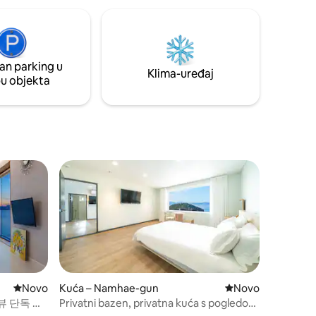
stakleniku. ☕️ ❄️Uključit ćemo klima-
vati To
uređaj kad izađete❄️ 🍗Besplatno
itelji,
događanje uz roštilj (Gwi-Bada) u tijeku
 smještaj
Nastavite s događanjem Dolazak je u
15:00, a odlazak u 11:00. ⭐️Trenutačna
splatno.
an parking u
kampanja popusta⭐️ ⭐️Osigurano je
Moj
Klima-uređaj
pu objekta
dežurstvo⭐️ ⭐️Namjensko parkirališno
mjesto⭐️ Možete se koristiti plamenikom
ožete
za roštilj (roštilj na morsku hranu) na
privatnoj terasi koja gleda na prostrano
dvorište i parkiralište (nema dodatnog
roštilja🔥). Uživajte u pikniku u smještaju
(piknik-set je osiguran😊) Možete se
njime koristiti na udoban način. Tu su
dnevni boravak, kuhinja, kupaonica,
spavaća soba te veliko dvorište, vrt i
terasa. 📺Mogu se upotrebljavati Netflix i
YouTube (prijava je dovršena) P️Postoji
namjensko parkiralište.P️
Novi smještaj
Novo
Kuća – Namhae-gun
Novi smještaj
Novo
뷰 단독 하
Privatni bazen, privatna kuća s pogledom