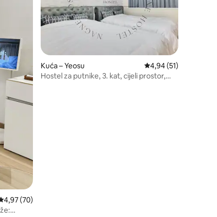
Kuća – Yeosu
Prosječna ocjena: 4,94
4,94 (51)
Hostel za putnike, 3. kat, cijeli prostor,
standardno 4, maksimalno 6 osoba
Prosječna ocjena: 4,97/5, recenzija: 70
4,97 (70)
že: