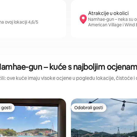
Atrakcije u okolici
Namhae-gun – neka su od 
 ovoj lokaciji 4,6/5
American Village i Wind 
amhae-gun – kuće s najboljim ocjena
žili: ove kuće imaju visoke ocjene u pogledu lokacije, čistoće i d
 gosti
Odabrali gosti
 gosti
Odabrali gosti