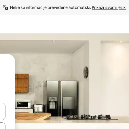
Neke su informacije prevedene automatski. 
Prikaži izvorni jezik
dati koristeći se strelicama prema gore i prema dolje, kao i dodirom i