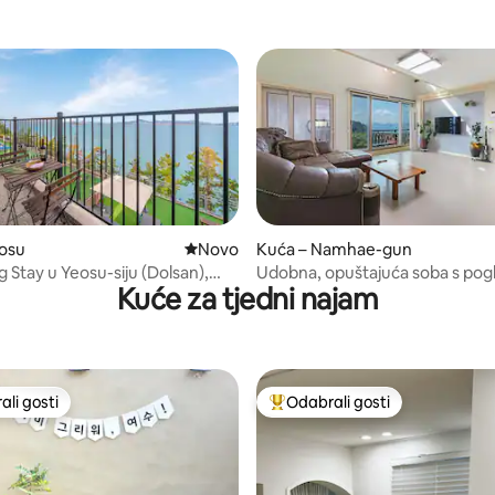
스테이 - 독채(오션뷰/개별바베큐)
우스 - 비렁독채풀빌라(통창오션
불멍)
eosu
Novi smještaj
Novo
Kuća – Namhae-gun
Stay u Yeosu-siju (Dolsan),
Udobna, opuštajuća soba s po
Kuće za tjedni najam
 stan na dvije razine s
ocean i visokim stropom u Na
kim pogledom na ocean - Soba
- Soba 202 (pogled na ocean)
d na ocean, kućni ljubimci nisu
i)
li gosti
Odabrali gosti
više rangiranima s oznakom „Odabrali gosti”
Među najviše rangiranima s oz