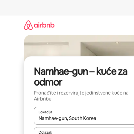
Prijeđi
na
sadržaj
Namhae-gun – kuće za
odmor
Pronađite i rezervirajte jedinstvene kuće na
Airbnbu
Lokacija
Kada budu dostupni rezultati, moći ćete ih pregle
Dolazak