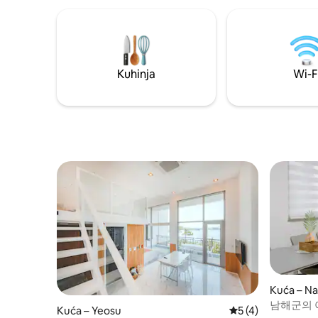
Dostupno je parki
štednjak, mikrovalna pećnica, hladnjak,
[Spavaće s
indukcijska ploča i pribor za kuhanje Soba
[Dnevni borava
1 –Dva kreveta, poplun od guščjeg
sušilo za kosu [Kuhinja] -
paperja, klima-uređaj Soba2 – Bračni
mikrovaln
krevet (160x200), poplun od guščjeg
Infracrven
Kuhinja
Wi-F
paperja, klima-uređaj Soba 3 – Klima-
kuhanje * * Mjere opreza * * - Dolazak
uređaj i posteljina dostupni su uz
16:00 Odl
nadoplatu. Soba 4 (nije uvijek otvorena) –
u zgradi 
prostirka, debela deka Kupaonica1
maloljetni
-Šampon, regenerator, sapun za tijelo,
dozvoljen
sapun za ruke, pasta za zube, pjena za
hrana - N
čišćenje, ručnik, sušilo za kosu
Kupaonica2 -Šampon, regenerator,
sapun za tijelo, sapun za ruke, pasta za
zube, pjena za čišćenje, ručnik, sušilo za
kosu Terrasse – Stolica za van
Kuća – N
남해군의 
Kuća – Yeosu
Prosječna ocjena: 
5 (4)