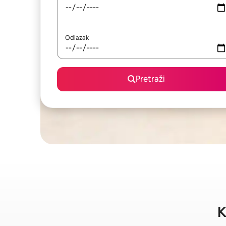
Odlazak
Pretraži
K