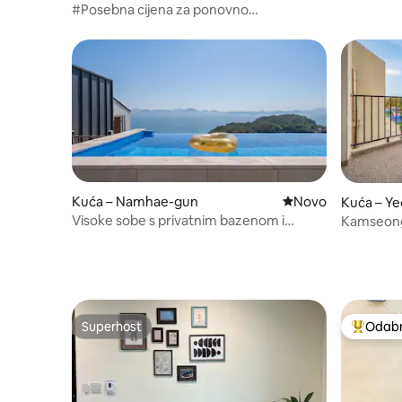
뷰 독채 
#Posebna cijena za ponovno
otvaranje#Ocean
Spa#Dvokatni#Romantični kočijaš 10
minuta#Kabelska željeznica 5
minuta#Popularan smještaj
Kuća – Namhae-gun
Novi smještaj
Novo
Kuća – Y
Visoke sobe s privatnim bazenom i
Kamseong 
predivnim pogledom na ocean - P1 (cela
romantični
vila, Jacuzzi, doručak uključen)
panorams
200 (pogle
dozvoljen
Superhost
Odabra
Superhost
Među naj