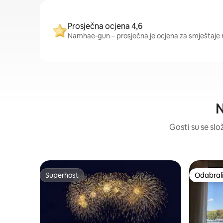
Prosječna ocjena 4,6
Namhae-gun – prosječna je ocjena za smještaje na
N
Gosti su se slo
Superhost
Odabrali
Superhost
Odabrali