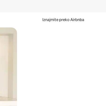
Iznajmite preko Airbnba
li prelaskom prstom po zaslonu.