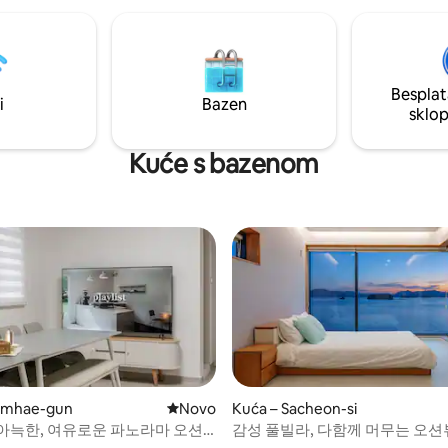
ralište Prostor i sadržaji
i restorana u kojima možete uži
obe] - bračni krevet (1,6x2)
može biti zabavno putovanje s ob
k] -TV set [kupaonica] -
ljubavnicima i prijateljima. Ovaj
 hladnjak -
ima najbolje uvjete. Parkiralište je Jedan
a pećnica, pećnica -
automobil može se parkirati be
Besplat
o kuhalo - posuđe i pribor za
Nikad ga ne morate zadržati. - 
i
Bazen
sklo
smještaj ima kućne ljubimce Nije
azak 11:00 - Zabranjeno pušenje
dozvoljeno pratiti goste. Ne m
Kuće s bazenom
- Nije dozvoljeno samo
roštiljati meso u smještaju. Međutim,
cima. - Kućni ljubimci nisu
samo vanjska terasa
i - Ne može se kuhati mirisna
e pomičite namještaj.
amhae-gun
Novi smještaj
Novo
Kuća – Sacheon-si
아늑한, 여유로운 파노라마 오션
감성 풀빌라, 다함께 머무는 오션
5/5, recenzija: 4