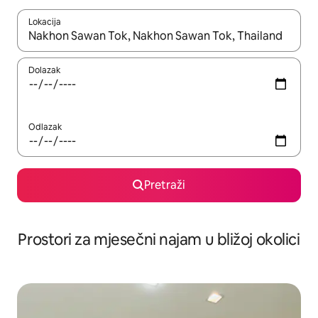
Lokacija
Kada budu dostupni rezultati, moći ćete ih pregledati koristeći
Dolazak
Odlazak
Pretraži
Prostori za mjesečni najam u bližoj okolici