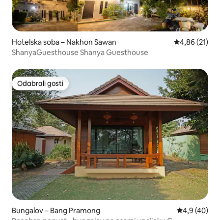
Hotelska soba – Nakhon Sawan
Prosječna ocje
4,86 (21)
ShanyaGuesthouse Shanya Guesthouse
Odabrali gosti
Odabrali gosti
Bungalov – Bang Pramong
Prosječna ocj
4,9 (40)