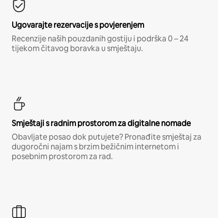
Ugovarajte rezervacije s povjerenjem
Recenzije naših pouzdanih gostiju i podrška 0 – 24
tijekom čitavog boravka u smještaju.
Smještaji s radnim prostorom za digitalne nomade
Obavljate posao dok putujete? Pronađite smještaj za
dugoročni najam s brzim bežičnim internetom i
posebnim prostorom za rad.