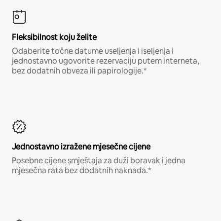
Fleksibilnost koju želite
Odaberite točne datume useljenja i iseljenja i
jednostavno ugovorite rezervaciju putem interneta,
bez dodatnih obveza ili papirologije.*
Jednostavno izražene mjesečne cijene
Posebne cijene smještaja za duži boravak i jedna
mjesečna rata bez dodatnih naknada.*