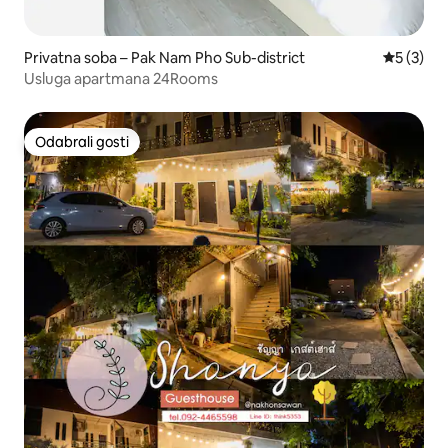
Privatna soba – Pak Nam Pho Sub-district
Prosječna
5 (3)
Usluga apartmana 24Rooms
Odabrali gosti
Odabrali gosti