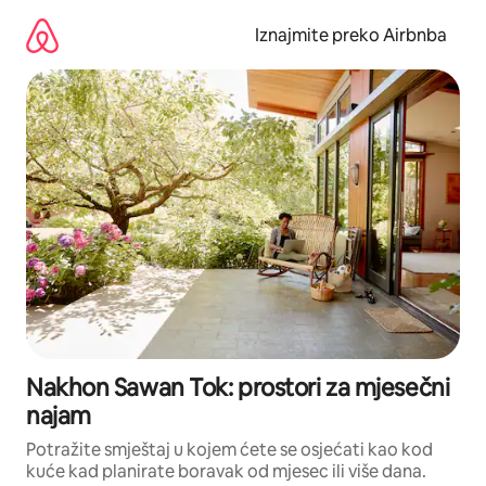
Prijeđi
na
Iznajmite preko Airbnba
sadržaj
Nakhon Sawan Tok: prostori za mjesečni
najam
Potražite smještaj u kojem ćete se osjećati kao kod
kuće kad planirate boravak od mjesec ili više dana.