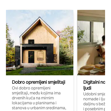
Dobro opremljeni smještaji
Digitalni noma
ljudi
Ovi dobro opremljeni
smještaji, među kojima ima
Udobni smještaj
drvenih kuća na mirnim
nomade i ljude 
lokacijama u planinama i
daljinu s bežič
stanova u urbanim sredinama,
i posebnim pro