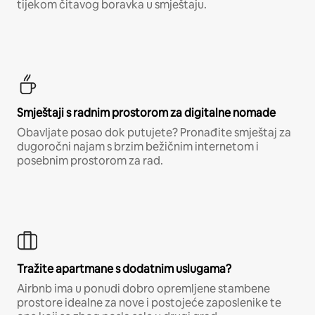
tijekom čitavog boravka u smještaju.
Smještaji s radnim prostorom za digitalne nomade
Obavljate posao dok putujete? Pronađite smještaj za
dugoročni najam s brzim bežičnim internetom i
posebnim prostorom za rad.
Tražite apartmane s dodatnim uslugama?
Airbnb ima u ponudi dobro opremljene stambene
prostore idealne za nove i postojeće zaposlenike te