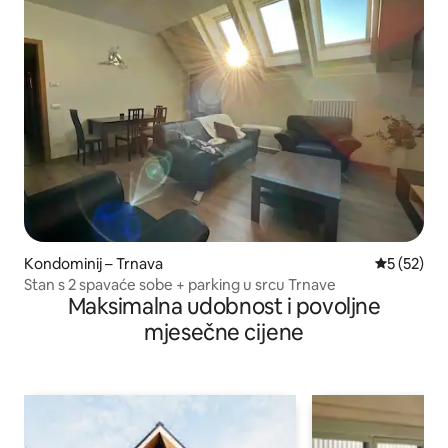
Kondominij – Trnava
Prosječna 
5 (52)
Stan s 2 spavaće sobe + parking u srcu Trnave
Maksimalna udobnost i povoljne
mjesečne cijene