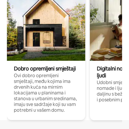
Dobro opremljeni smještaji
Digitalni noma
ljudi
Ovi dobro opremljeni
smještaji, među kojima ima
Udobni smještaj
drvenih kuća na mirnim
nomade i ljude 
lokacijama u planinama i
daljinu s bežič
stanova u urbanim sredinama,
i posebnim pro
imaju sve sadržaje koji su vam
potrebni u vašem domu.