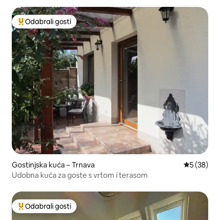
Odabrali gosti
Među najviše rangiranima s oznakom „Odabrali gosti”
Gostinjska kuća – Trnava
Prosječna o
5 (38)
Udobna kuća za goste s vrtom i terasom
Odabrali gosti
Među najviše rangiranima s oznakom „Odabrali gosti”