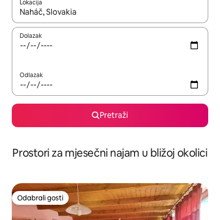
Lokacija
Kada budu dostupni rezultati, moći ćete ih pregledati koristeći
Dolazak
Odlazak
Pretraži
Prostori za mjesečni najam u bližoj okolici
Odabrali gosti
Odabrali gosti