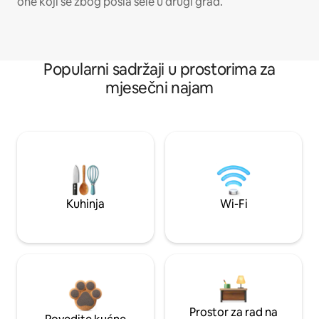
one koji se zbog posla sele u drugi grad.
Popularni sadržaji u prostorima za
mjesečni najam
Kuhinja
Wi-Fi
Prostor za rad na