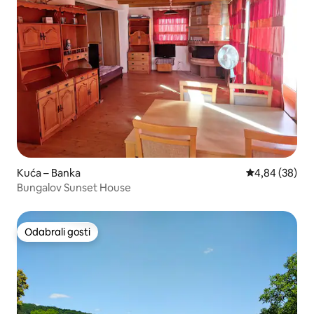
Kuća – Banka
Prosječna ocje
4,84 (38)
Bungalov Sunset House
Odabrali gosti
Odabrali gosti