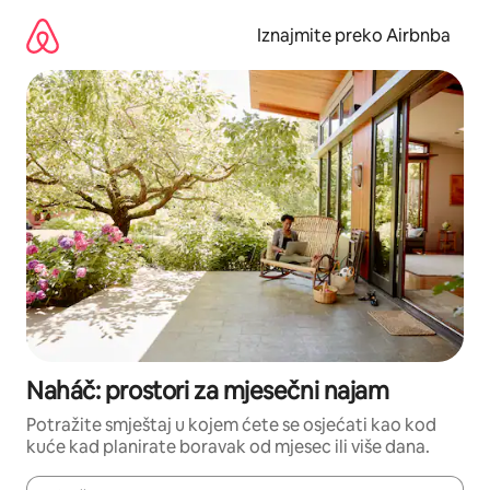
Prijeđi
na
Iznajmite preko Airbnba
sadržaj
Naháč: prostori za mjesečni najam
Potražite smještaj u kojem ćete se osjećati kao kod
kuće kad planirate boravak od mjesec ili više dana.