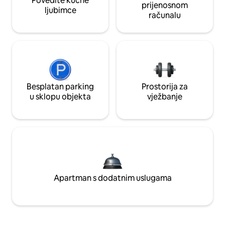
Povedite kućne
prijenosnom
ljubimce
računalu
Besplatan parking
Prostorija za
u sklopu objekta
vježbanje
Apartman s dodatnim uslugama