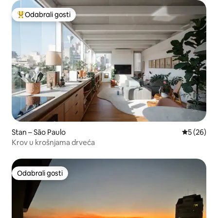
Odabrali gosti
Među najviše rangiranima s oznakom „Odabrali gosti”
Stan – São Paulo
Prosječna o
5 (26)
Krov u krošnjama drveća
Odabrali gosti
Odabrali gosti