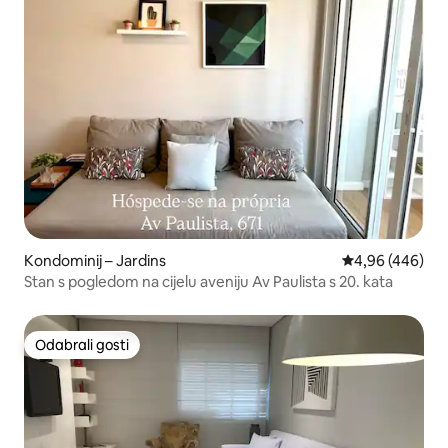
Kondominij – Jardins
Prosječna ocjen
4,96 (446)
Stan s pogledom na cijelu aveniju Av Paulista s 20. kata
Odabrali gosti
Odabrali gosti