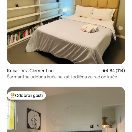
Kuća – Vila Clementino
Prosječna ocjen
4,84 (114)
Šarmantna udobna kuća na kat i odlična za rad od kuće
Odabrali gosti
Među najviše rangiranima s oznakom „Odabrali gosti”