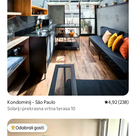
Kondominij – São Paulo
Prosječna ocjen
4,92 (238)
Solarij i prekrasna vrtna terasa 10
Odabrali gosti
Među najviše rangiranima s oznakom „Odabrali gosti”