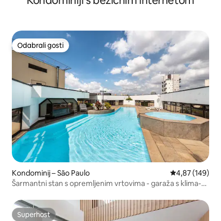
Kondominiji s bežičnim internetom
Odabrali gosti
Odabrali gosti
Kondominij – São Paulo
Prosječna ocjen
4,87 (149)
Šarmantni stan s opremljenim vrtovima - garaža s klima-
uređajem
Superhost
Superhost