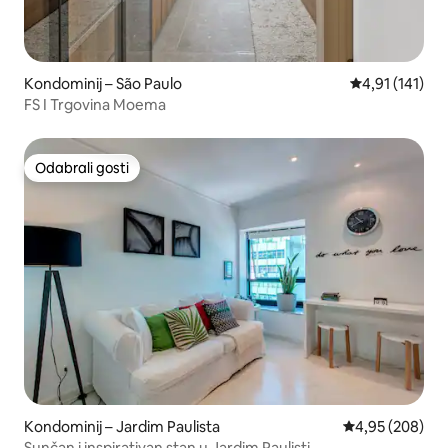
Kondominij – São Paulo
Prosječna ocje
4,91 (141)
FS I Trgovina Moema
Odabrali gosti
Odabrali gosti
Kondominij – Jardim Paulista
Prosječna ocjen
4,95 (208)
Sunčan i inspirativan stan u Jardim Paulisti