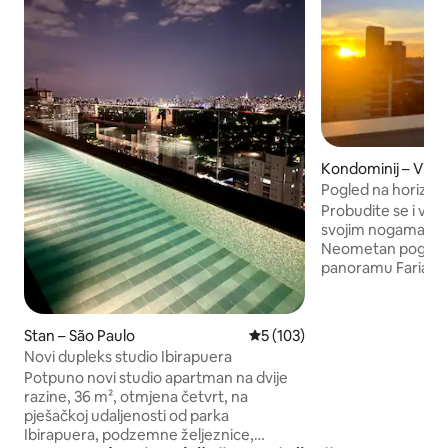
Kondominij – Vila 
Pogled na horizont
Vila Olímpia – Itai
Probudite se i vid
svojim nogama u On
Neometan pogled 
panoramu Faria Li
između Vila Olímpij
zavjesama za zamr
od 600 Mbps, 4K t
Stan – São Paulo
Prosječna ocjena: 5/5, recenz
5 (103)
uređajem i oprem
Novi dupleks studio Ibirapuera
(besplatne kapsule
Potpuno novi studio apartman na dvije
grijanim bazenom 
razine, 36 m², otmjena četvrt, na
fitness centrom i
pješačkoj udaljenosti od parka
hotela W i samo ne
Ibirapuera, podzemne željeznice,
Faria Lima. Idealno