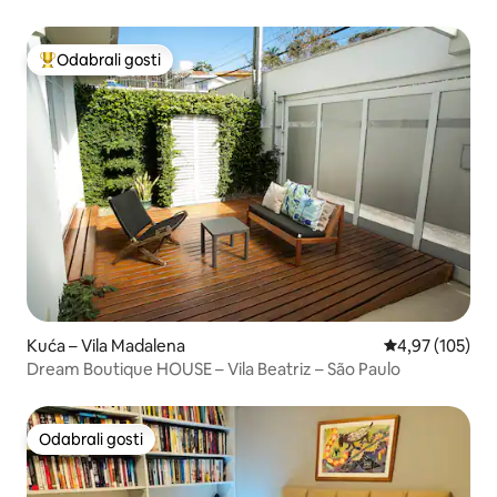
prostorom
Odabrali gosti
Među najviše rangiranima s oznakom „Odabrali gosti”
Kuća – Vila Madalena
Prosječna ocjen
4,97 (105)
Dream Boutique HOUSE – Vila Beatriz – São Paulo
Odabrali gosti
Odabrali gosti