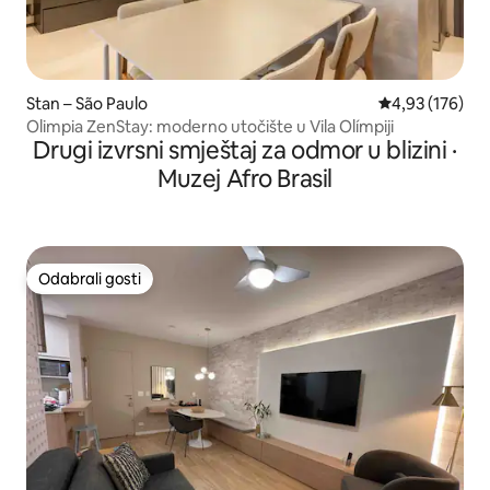
Stan – São Paulo
Prosječna ocjen
4,93 (176)
Olimpia ZenStay: moderno utočište u Vila Olímpiji
Drugi izvrsni smještaj za odmor u blizini ·
Muzej Afro Brasil
Odabrali gosti
Odabrali gosti