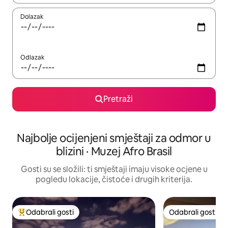
Dolazak
Odlazak
Pretraži
Najbolje ocijenjeni smještaji za odmor u
blizini · Muzej Afro Brasil
Gosti su se složili: ti smještaji imaju visoke ocjene u
pogledu lokacije, čistoće i drugih kriterija.
Odabrali gosti
Odabrali gosti
Među najviše rangiranima s oznakom „Odabrali gosti”
Odabrali gosti