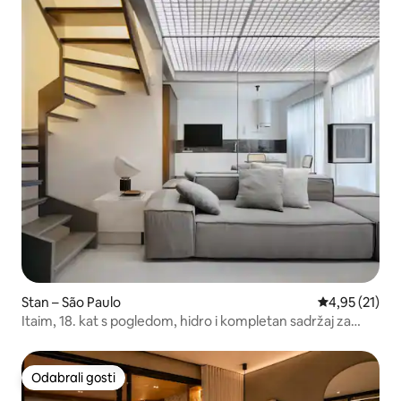
Stan – São Paulo
Prosječna ocje
4,95 (21)
Itaim, 18. kat s pogledom, hidro i kompletan sadržaj za
slobodno vrijeme
Odabrali gosti
Odabrali gosti