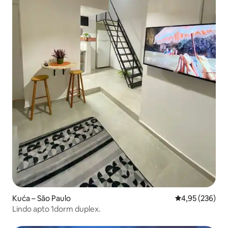
Kuća – São Paulo
Prosječna ocjen
4,95 (236)
Lindo apto 1dorm duplex.