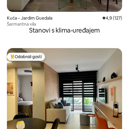
Kuća – Jardim Guedala
Prosječna ocje
4,9 (127)
Šarmantna vila
Stanovi s klima-uređajem
Odabrali gosti
Među najviše rangiranima s oznakom „Odabrali gosti”