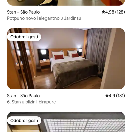
Stan – São Paulo
Prosječna ocjen
4,98 (128)
Potpuno novo i elegantno u Jardinsu
Odabrali gosti
Odabrali gosti
Stan – São Paulo
Prosječna ocj
4,9 (131)
6. Stan u blizini Ibirapure
Odabrali gosti
Odabrali gosti