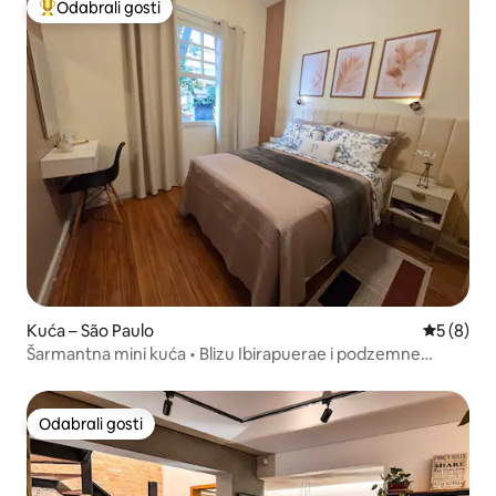
Odabrali gosti
Među najviše rangiranima s oznakom „Odabrali gosti”
Kuća – São Paulo
Prosječna
5 (8)
Šarmantna mini kuća • Blizu Ibirapuerae i podzemne
željeznice
Odabrali gosti
Odabrali gosti