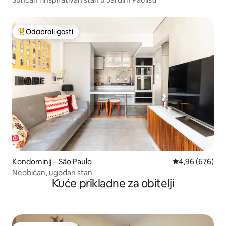
Odabrali gosti
Među najviše rangiranima s oznakom „Odabrali gosti”
Kondominij – São Paulo
Prosječna ocjen
4,96 (676)
Neobičan, ugodan stan
Kuće prikladne za obitelji