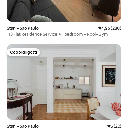
Stan – São Paulo
Prosječna ocjen
4,95 (280)
113 Flat Residence Service + 1 bedroom + Pool+Gym
Odabrali gosti
Odabrali gosti
Stan – São Paulo
Prosječna 
5 (22)