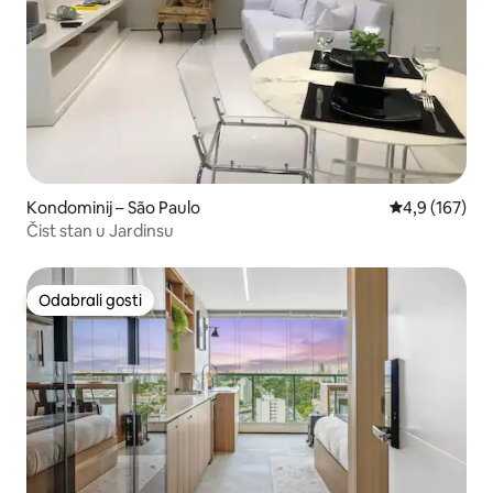
Kondominij – São Paulo
Prosječna ocje
4,9 (167)
Čist stan u Jardinsu
Odabrali gosti
Odabrali gosti