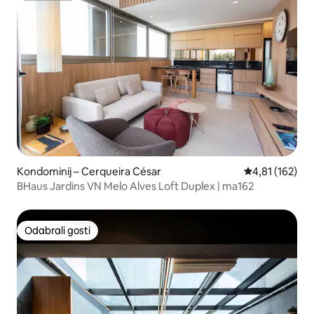
Kondominij – Cerqueira César
Prosječna ocjen
4,81 (162)
BHaus Jardins VN Melo Alves Loft Duplex | ma162
Odabrali gosti
Odabrali gosti