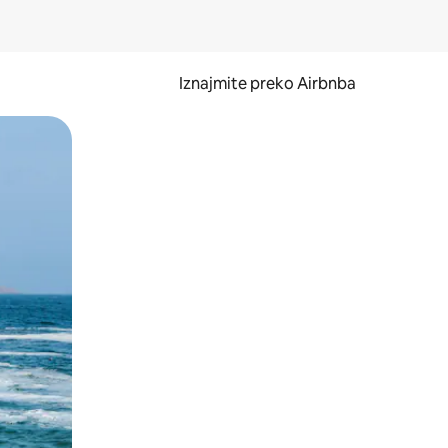
Iznajmite preko Airbnba
li prelaskom prstom po zaslonu.