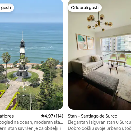
 gosti
Odabrali gosti
 gosti
Odabrali gosti
5, recenzija: 122
aflores
Prosječna ocjena: 4,97/5, recenzija: 114
4,97 (114)
Stan – Santiago de Surco
pogled na ocean, moderan stan
Elegantan i siguran stan u Surc
ice
ni stan savršen je za obitelji ili
Dobro došli u svoje urbano utoč