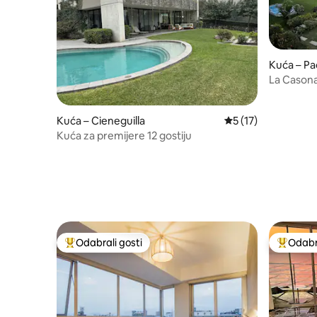
Kuća – P
La Casona 
Pachaca
Kuća – Cieneguilla
Prosječna ocjena: 5
5 (17)
Kuća za premijere 12 gostiju
Odabrali gosti
Odabra
Među najviše rangiranima s oznakom „Odabrali gosti”
Među naj