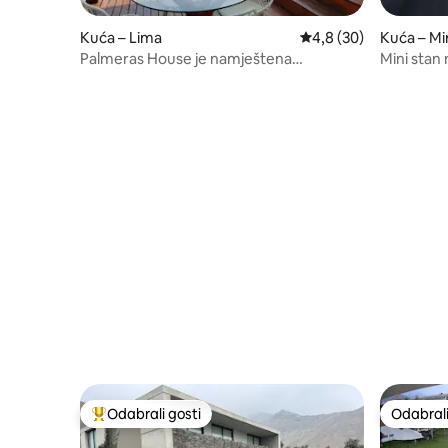
Kuća – Lima
Prosječna ocjena: 4,8/
4,8 (30)
Kuća – Mi
Palmeras House je namještena
Mini stan 
rezidencijalnom stilu i savršeno je mjesto
od Costa
za smijeh, sanjarenje i uživanje!!!
Odabrali gosti
Odabrali
Među najviše rangiranima s oznakom „Odabrali gosti”
Odabrali