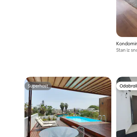
Kondomini
Stan iz sn
Superhost
Odabrali
Superhost
Odabrali