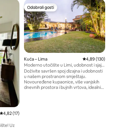
Loft – Li
Odabrali gosti
Odabr
Odabrali gosti
Među na
Moderno 
Surco/Em
Sloboda!!
trgovačko
američke 
teniskih 
poslovne 
sveučiliš
srdačno, tiho i
coworking
Kuća – Lima
Prosječna ocjena: 4,89/
4,89 (130)
mnogo to
Moderno utočište u Limi, udobnost i sjajni
parking!!
sadržaji
Doživite savršen spoj dizajna i udobnosti
Potpuno 
u našem prostranom smještaju.
inčnim TV
Novouređene kupaonice, više vanjskih
Uživat će
dnevnih prostora i bujnih vrtova, idealni
za promatranje ptica. Smješten u
sunčanom, mirnom predjelu Lime s
ekskluzivnim pristupom svim sadržajima,
dobro opremljenom kuhinjom, bazenom
Prosječna ocjena: 4,82/5, recenzija: 17
4,82 (17)
i pouzdanim bežičnim internetom.
u
Prošećite tržnicama, kafićima,
ište! Uz
restoranima, ljekarnama i drugim