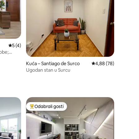
Prosječna ocjena: 5/5, recenzija: 4
5 (4)
sobe;
Kuća – Santiago de Surco
Prosječna ocjena: 4,88
4,88 (78)
Ugodan stan u Surcu
Odabrali gosti
nakom „Odabrali gosti”
Među najviše rangiranima s oznakom „Odabrali gosti”