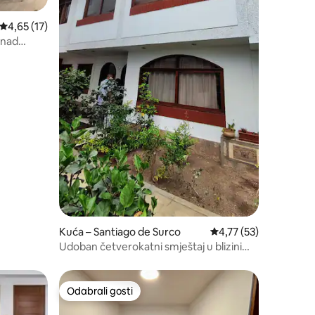
Prosječna ocjena: 4,65/5, recenzija: 17
4,65 (17)
znad
Kuća – Santiago de Surco
Prosječna ocjena: 4,77
4,77 (53)
Udoban četverokatni smještaj u blizini
ekskluzivnog područja američkog
veleposlanstva
Odabrali gosti
Odabrali gosti