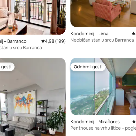
Kondominij – Lima
Pr
Neobičan stan u srcu Barranca
, recenzija: 110
j – Barranco
Prosječna ocjena: 4,98/5, recenzija: 199
4,98 (199)
 stan u srcu Barranca
 gosti
Odabrali gosti
 gosti
Odabrali gosti
, recenzija: 188
Kondominij – Miraflores
P
Penthouse na vrhu litice – pogl
ocean od 180°