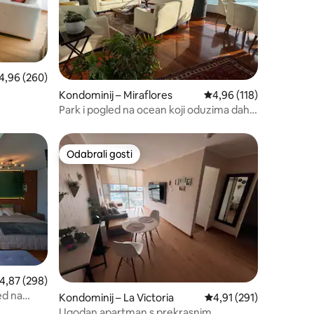
osječna ocjena: 4,96/5, recenzija: 260
4,96 (260)
Kondominij – Miraflores
Prosječna ocjena: 4,96/
4,96 (118)
Park i pogled na ocean koji oduzima dah
Miraflores
Odabrali gosti
Odabrali gosti
rosječna ocjena: 4,87/5, recenzija: 298
4,87 (298)
ed na
Kondominij – La Victoria
Prosječna ocjena: 4,91/
4,91 (291)
Ugodan apartman s prekrasnim