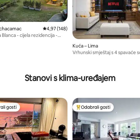
achacamac
Prosječna ocjena: 4,97/5, recenzija: 148
4,97 (148)
Blanca - cijela rezidencija -
mac
Kuća – Lima
Vrhunski smještaj s 4 spavaće 
/5, recenzija: 17
dupleks u Molini, Peru
Stanovi s klima-uređajem
li gosti
Odabrali gosti
više rangiranima s oznakom „Odabrali gosti”
Među najviše rangiranima s oz