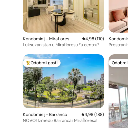
Kondominij – Miraflores
Prosječna ocjena: 4,98/5
4,98 (110)
Kondomini
Luksuzan stan u Mirafloresu *u centru*
Prostrani
Odabrali gosti
Odabrali
Među najviše rangiranima s oznakom „Odabrali gosti”
Odabrali
Kondominij – Barranco
Prosječna ocjena: 4,98/5
4,98 (188)
NOVO! Između Barranca i Mirafloresa!