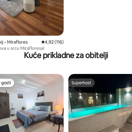
j – Miraflores
Prosječna ocjena: 4,92/5, recenzija: 116
4,92 (116)
ova u srcu Mirafloresa!
Kuće prikladne za obitelji
 gosti
Superhost
 gosti
Superhost