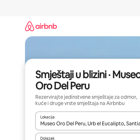
Prijeđi
na
sadržaj
Smještaji u blizini · Muse
Oro Del Peru
Rezervirajte jedinstvene smještaje za odmor,
kuće i druge vrste smještaja na Airbnbu
Lokacija
Kada budu dostupni rezultati, moći ćete ih pregle
Dolazak