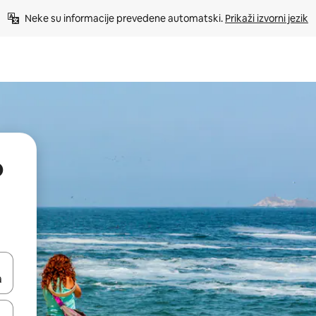
Neke su informacije prevedene automatski. 
Prikaži izvorni jezik
o
dati koristeći se strelicama prema gore i prema dolje, kao i dodirom i