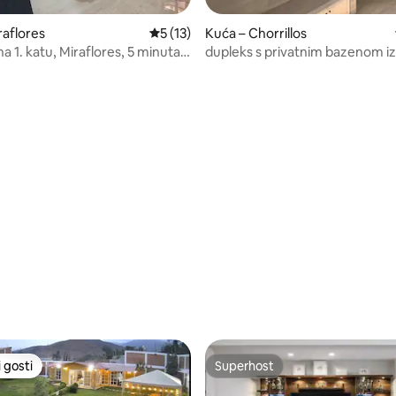
5, recenzija: 30
raflores
Prosječna ocjena: 5/5, recenzija: 13
5 (13)
Kuća – Chorrillos
na 1. katu, Miraflores, 5 minuta
dupleks s privatnim bazenom i
 Verdea
diskoteke
 gosti
Superhost
 gosti
Superhost