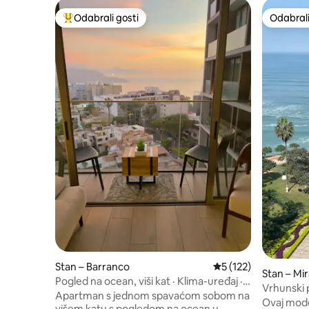
Odabrali gosti
Odabrali
Među najviše rangiranima s oznakom „Odabrali gosti”
Odabrali
Stan – Barranco
Prosječna ocjena: 5/
5 (122)
Stan – Mir
Pogled na ocean, viši kat · Klima-uređaj ·
Vrhunski 
500 Mbps · Bazen i teretana
Apartman s jednom spavaćom sobom na
s 3 zvjezd
Ovaj moder
višem katu s pogledom na ocean u