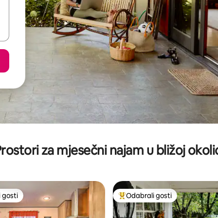
rostori za mjesečni najam u bližoj okoli
 gosti
Odabrali gosti
 gosti
Među najviše rangiranima s oz