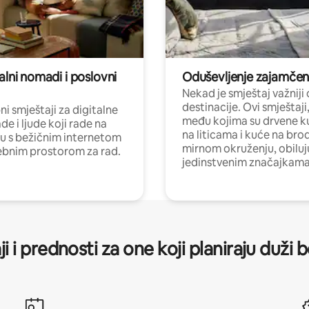
alni nomadi i poslovni
Oduševljenje zajamče
Nekad je smještaj važniji
destinacije. Ovi smještaji
i smještaji za digitalne
među kojima su drvene k
e i ljude koji rade na
na liticama i kuće na bro
nu s bežičnim internetom
mirnom okruženju, obiluj
ebnim prostorom za rad.
jedinstvenim značajkama
ji i prednosti za one koji planiraju duži 