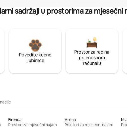
arni sadržaji u prostorima za mjesečni
Prostor za rad na
Povedite kućne
prijenosnom
ljubimce
računalu
inacije
Firenca
Atena
Mi
m
Prostori za mjesečni najam
Prostori za mjesečni najam
Pro