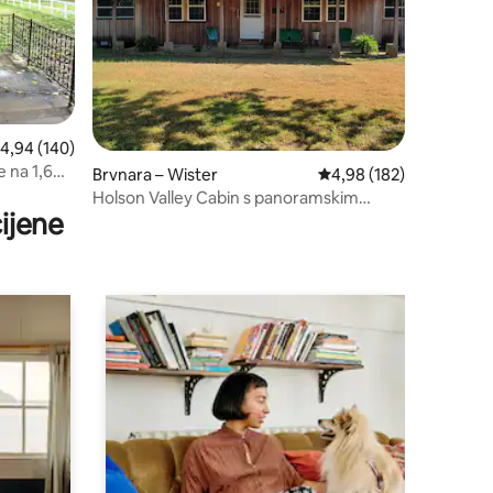
rosječna ocjena: 4,94/5, recenzija: 140
4,94 (140)
 na 1,6
Brvnara – Wister
Prosječna ocjena: 4,98/
4,98 (182)
Holson Valley Cabin s panoramskim
ijene
pogledom na planine