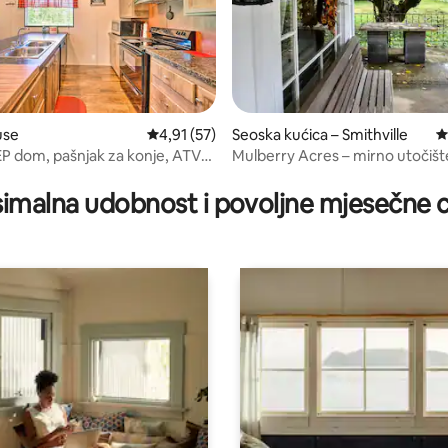
5, recenzija: 58
use
Prosječna ocjena: 4,91/5, recenzija: 57
4,91 (57)
Seoska kućica – Smithville
P
P dom, pašnjak za konje, ATV
Mulberry Acres – mirno utočište
hektara
imalna udobnost i povoljne mjesečne c