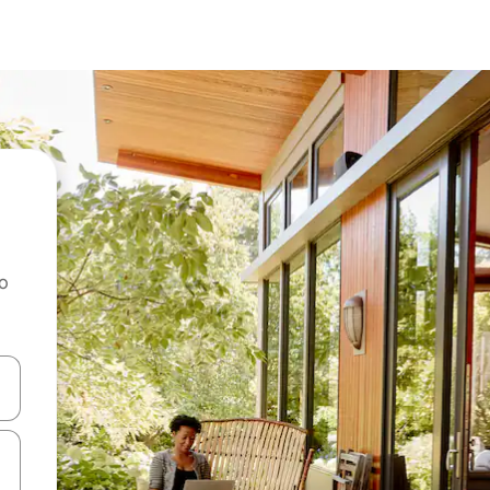
ao
dati koristeći se strelicama prema gore i prema dolje, kao i dodirom i