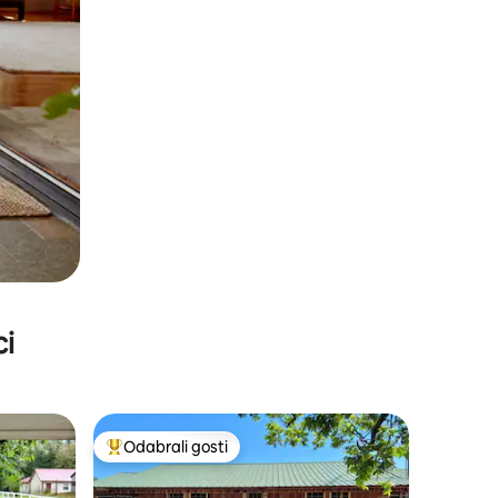
ci
Odabrali gosti
nakom „Odabrali gosti”
Među najviše rangiranima s oznakom „Odabrali gosti”