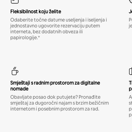
Fleksibilnost koju želite
J
Odaberite točne datume useljenja i iseljenja i
P
jednostavno ugovorite rezervaciju putem
j
interneta, bez dodatnih obveza ili
papirologije.*
Smještaji s radnim prostorom za digitalne
T
nomade
p
Obavljate posao dok putujete? Pronađite
A
smještaj za dugoročni najam s brzim bežičnim
s
internetom i posebnim prostorom za rad.
p
p