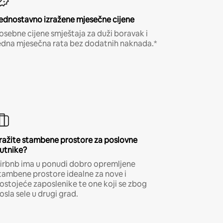
ednostavno izražene mjesečne cijene
osebne cijene smještaja za duži boravak i
edna mjesečna rata bez dodatnih naknada.*
ražite stambene prostore za poslovne
utnike?
irbnb ima u ponudi dobro opremljene
tambene prostore idealne za nove i
ostojeće zaposlenike te one koji se zbog
osla sele u drugi grad.