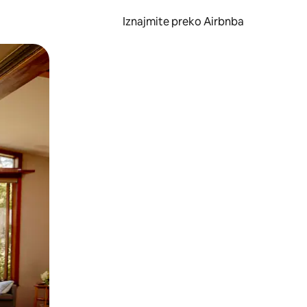
Iznajmite preko Airbnba
li prelaskom prstom po zaslonu.