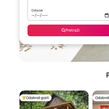
Odlazak
Pretraži
P
Odabrali gosti
Odabrali
Među najviše rangiranima s oznakom „Odabrali gosti”
Odabrali