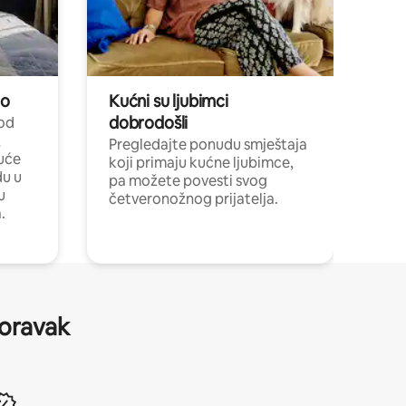
no
Kućni su ljubimci
dobrodošli
 od
,
Pregledajte ponudu smještaja
uće
koji primaju kućne ljubimce,
du u
pa možete povesti svog
u
četveronožnog prijatelja.
.
boravak