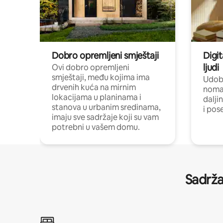
Dobro opremljeni smještaji
Digit
ljudi
Ovi dobro opremljeni
smještaji, među kojima ima
Udobn
drvenih kuća na mirnim
nomad
lokacijama u planinama i
dalji
stanova u urbanim sredinama,
i pos
imaju sve sadržaje koji su vam
potrebni u vašem domu.
Sadrža