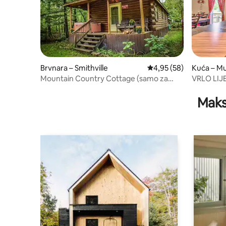
Brvnara – Smithville
Prosječna ocjena: 4,95/
4,95 (58)
Kuća – M
Mountain Country Cottage (samo za
VRLO LIJE
odrasle)
parking
Maks