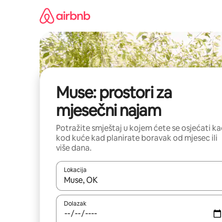
Prijeđi
na
sadržaj
Muse: prostori za
mjesečni najam
Potražite smještaj u kojem ćete se osjećati k
kod kuće kad planirate boravak od mjesec ili
više dana.
Lokacija
Kada budu dostupni rezultati, moći ćete ih pregle
Dolazak