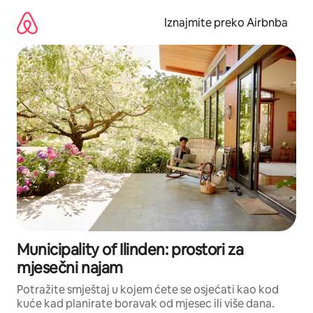
Prijeđi
na
Iznajmite preko Airbnba
sadržaj
Municipality of Ilinden: prostori za
mjesečni najam
Potražite smještaj u kojem ćete se osjećati kao kod
kuće kad planirate boravak od mjesec ili više dana.