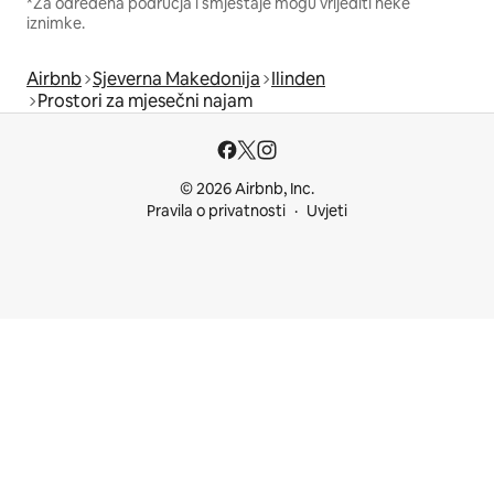
*Za određena područja i smještaje mogu vrijediti neke
iznimke.
Airbnb
Sjeverna Makedonija
Ilinden
Prostori za mjesečni najam
© 2026 Airbnb, Inc.
Pravila o privatnosti
Uvjeti