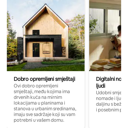
Dobro opremljeni smještaji
Digitalni noma
ljudi
Ovi dobro opremljeni
smještaji, među kojima ima
Udobni smještaj
drvenih kuća na mirnim
nomade i ljude 
lokacijama u planinama i
daljinu s bežič
stanova u urbanim sredinama,
i posebnim pro
imaju sve sadržaje koji su vam
potrebni u vašem domu.