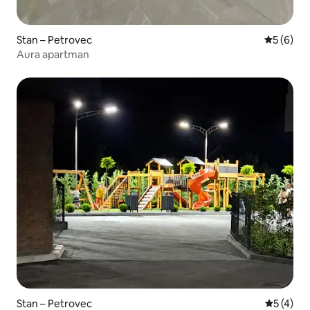
Stan – Petrovec
Prosječna
5 (6)
Aura apartman
Stan – Petrovec
Prosječna
5 (4)