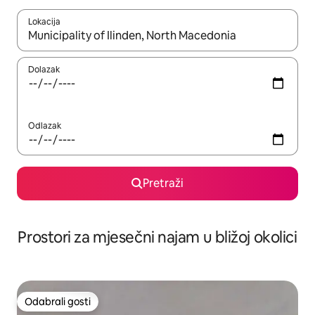
Lokacija
Kada budu dostupni rezultati, moći ćete ih pregledati koristeći
Dolazak
Odlazak
Pretraži
Prostori za mjesečni najam u bližoj okolici
Odabrali gosti
Odabrali gosti