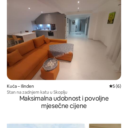
Kuća – Ilinden
Prosječna
5 (6)
Stan na zadnjem katu u Skoplju
Maksimalna udobnost i povoljne
mjesečne cijene