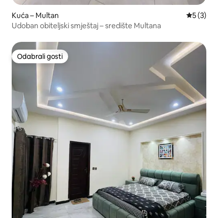
Kuća – Multan
Prosječna
5 (3)
Udoban obiteljski smještaj – središte Multana
Odabrali gosti
Odabrali gosti