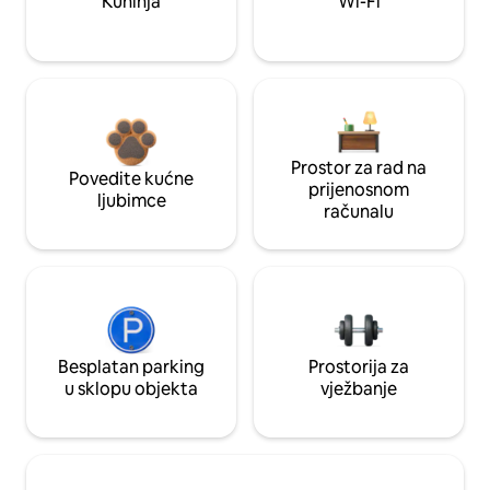
Kuhinja
Wi-Fi
Prostor za rad na
Povedite kućne
prijenosnom
ljubimce
računalu
Besplatan parking
Prostorija za
u sklopu objekta
vježbanje