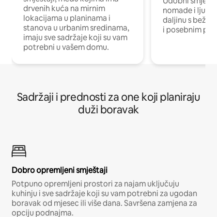
Udobni smještaj
drvenih kuća na mirnim
nomade i ljude 
lokacijama u planinama i
daljinu s bežič
stanova u urbanim sredinama,
i posebnim pro
imaju sve sadržaje koji su vam
potrebni u vašem domu.
Sadržaji i prednosti za one koji planiraju
duži boravak
Dobro opremljeni smještaji
Potpuno opremljeni prostori za najam uključuju
kuhinju i sve sadržaje koji su vam potrebni za ugodan
boravak od mjesec ili više dana. Savršena zamjena za
opciju podnajma.