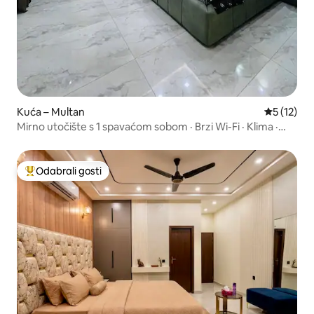
Kuća – Multan
Prosječna 
5 (12)
Mirno utočište s 1 spavaćom sobom · Brzi Wi-Fi · Klima ·
Parking
Odabrali gosti
Među najviše rangiranima s oznakom „Odabrali gosti”