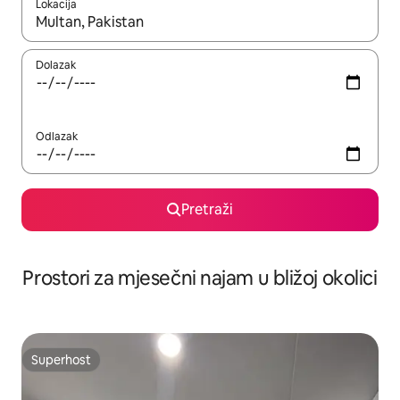
Lokacija
Kada budu dostupni rezultati, moći ćete ih pregledati koristeći
Dolazak
Odlazak
Pretraži
Prostori za mjesečni najam u bližoj okolici
Superhost
Superhost