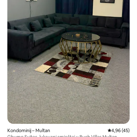
Kondominij – Multan
Prosječna ocje
4,96 (45)
Ghumo Suites, luksuzni smještaj u Buch Villas Multan