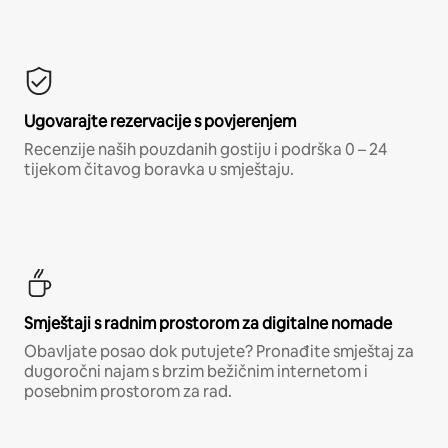
Ugovarajte rezervacije s povjerenjem
Recenzije naših pouzdanih gostiju i podrška 0 – 24
tijekom čitavog boravka u smještaju.
Smještaji s radnim prostorom za digitalne nomade
Obavljate posao dok putujete? Pronađite smještaj za
dugoročni najam s brzim bežičnim internetom i
posebnim prostorom za rad.