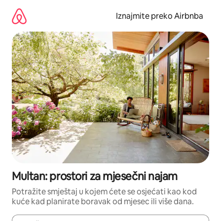
Prijeđi
na
Iznajmite preko Airbnba
sadržaj
Multan: prostori za mjesečni najam
Potražite smještaj u kojem ćete se osjećati kao kod
kuće kad planirate boravak od mjesec ili više dana.