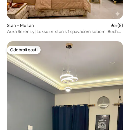
Stan – Multan
Prosječna
5 (8)
Aura Serenity| Luksuzni stan s 1 spavaćom sobom |Buch
Villas
Odabrali gosti
Odabrali gosti