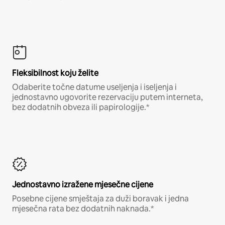
Fleksibilnost koju želite
Odaberite točne datume useljenja i iseljenja i
jednostavno ugovorite rezervaciju putem interneta,
bez dodatnih obveza ili papirologije.*
Jednostavno izražene mjesečne cijene
Posebne cijene smještaja za duži boravak i jedna
mjesečna rata bez dodatnih naknada.*