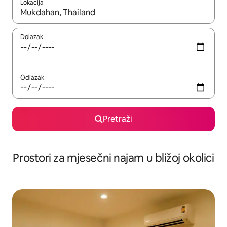
Lokacija
Kada budu dostupni rezultati, moći ćete ih pregledati koristeći
Dolazak
Odlazak
Pretraži
Prostori za mjesečni najam u bližoj okolici