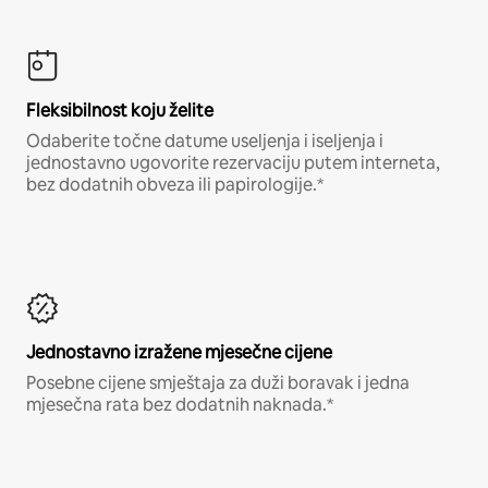
Fleksibilnost koju želite
Odaberite točne datume useljenja i iseljenja i
jednostavno ugovorite rezervaciju putem interneta,
bez dodatnih obveza ili papirologije.*
Jednostavno izražene mjesečne cijene
Posebne cijene smještaja za duži boravak i jedna
mjesečna rata bez dodatnih naknada.*