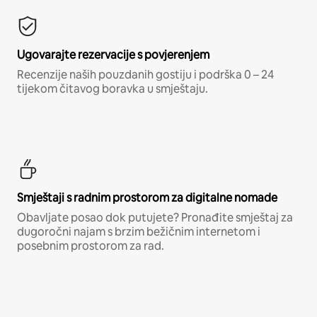
Ugovarajte rezervacije s povjerenjem
Recenzije naših pouzdanih gostiju i podrška 0 – 24
tijekom čitavog boravka u smještaju.
Smještaji s radnim prostorom za digitalne nomade
Obavljate posao dok putujete? Pronađite smještaj za
dugoročni najam s brzim bežičnim internetom i
posebnim prostorom za rad.