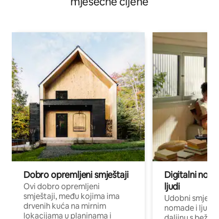
mjesečne cijene
Dobro opremljeni smještaji
Digitalni noma
ljudi
Ovi dobro opremljeni
smještaji, među kojima ima
Udobni smještaj
drvenih kuća na mirnim
nomade i ljude 
lokacijama u planinama i
daljinu s bežič