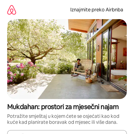
Prijeđi
na
Iznajmite preko Airbnba
sadržaj
Mukdahan: prostori za mjesečni najam
Potražite smještaj u kojem ćete se osjećati kao kod
kuće kad planirate boravak od mjesec ili više dana.