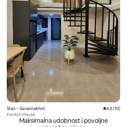
Stan – Savannakhet
Prosječna oc
4,5 (10)
Kenton House
Maksimalna udobnost i povoljne