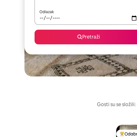
Odlazak
Pretraži
Gosti su se složili
Odabra
Među naj