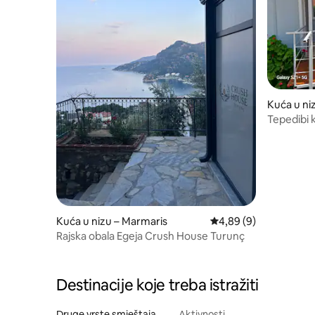
Kuća u ni
Tepedibi 
Kuća u nizu – Marmaris
Prosječna ocjena: 4,89
4,89 (9)
Rajska obala Egeja Crush House Turunç
Destinacije koje treba istražiti
Druge vrste smještaja
Aktivnosti