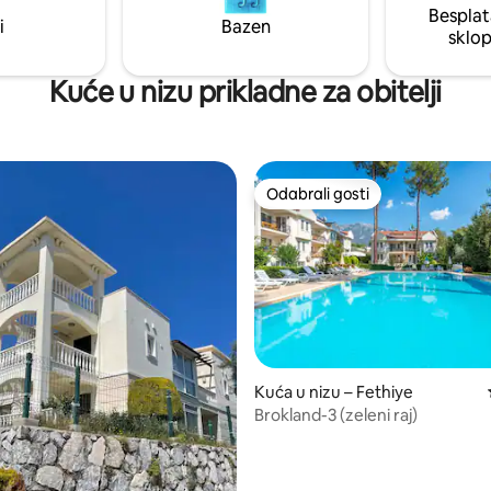
Besplat
u udobnost i dobrobit. Vidimo
i
Bazen
sklo
Kuće u nizu prikladne za obitelji
Odabrali gosti
Odabrali gosti
Kuća u nizu – Fethiye
Brokland-3 (zeleni raj)