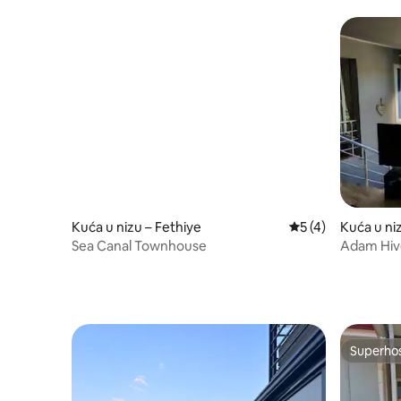
Kuća u nizu – Fethiye
Prosječna ocjena: 
5 (4)
Kuća u niz
Sea Canal Townhouse
Adam Hive
more i ud
Superho
Superho