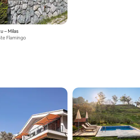
u – Milas
te Flamingo
4/5, recenzija: 5