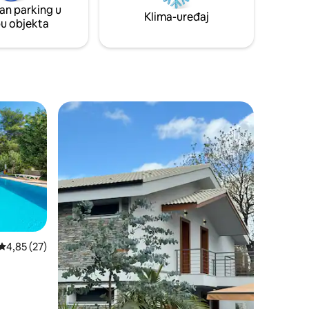
an parking u
vožnje.
Klima-uređaj
pu objekta
Prosječna ocjena: 4,85/5, recenzija: 27
4,85 (27)