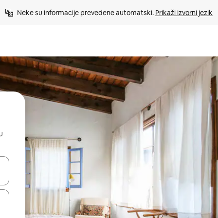
Neke su informacije prevedene automatski. 
Prikaži izvorni jezik
u
dati koristeći se strelicama prema gore i prema dolje, kao i dodirom i