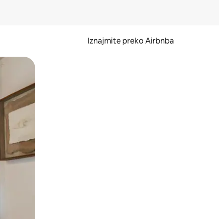
Iznajmite preko Airbnba
li prelaskom prstom po zaslonu.