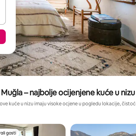
Muğla – najbolje ocijenjene kuće u nizu
: ove kuće u nizu imaju visoke ocjene u pogledu lokacije, čistoće
li gosti
više rangiranima s oznakom „Odabrali gosti”