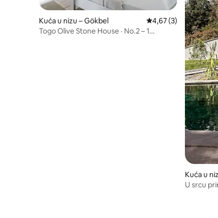
Kuća u nizu – Gökbel
Prosječna ocjena: 4,67
4,67 (3)
Togo Olive Stone House · No.2 – 1
spavaća soba u Ortaci
Kuća u niz
U srcu pri