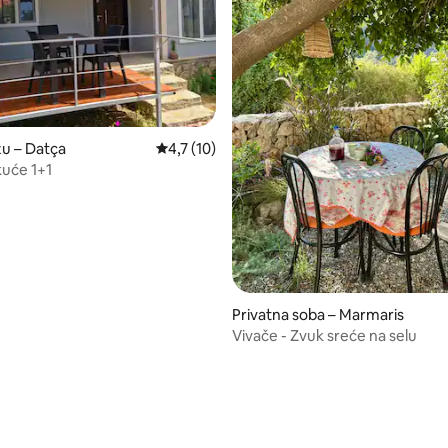
zu – Datça
Prosječna ocjena: 4,7/5, recenzija: 10
4,7 (10)
kuće 1+1
/5, recenzija: 9
Privatna soba – Marmaris
Vivače - Zvuk sreće na selu