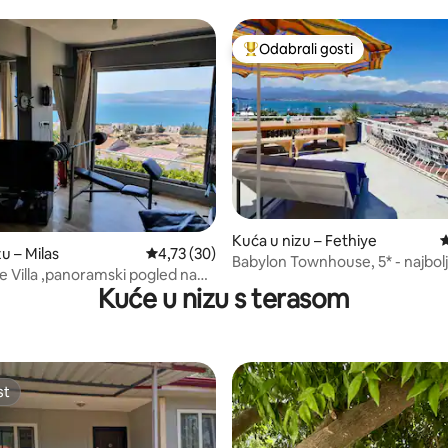
Odabrali gosti
Među najviše rangiranima s oz
Kuća u nizu – Fethiye
P
5/5, recenzija: 4
u – Milas
Prosječna ocjena: 4,73/5, recenzija: 30
4,73 (30)
Babylon Townhouse, 5* - najbolj
 Villa ,panoramski pogled na
Fethiyeu.
Kuće u nizu s terasom
oban vrt
st
st