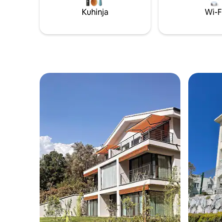
koji se žele opustiti i uživati u plašljivom
sebe za vaš
Kuhinja
Wi-F
jedriličarskom gradiću Gocek.
se:)