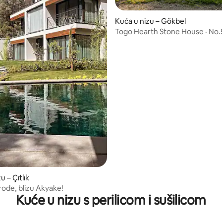
/5, recenzija: 3
Kuća u nizu – Gökbel
Togo Hearth Stone House · No.5
apartman u Ortaci
u – Çıtlık
rode, blizu Akyake!
Kuće u nizu s perilicom i sušilicom