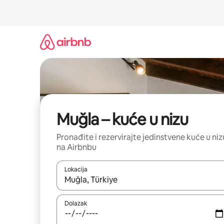
Prijeđi
na
sadržaj
Muğla – kuće u nizu
Pronađite i rezervirajte jedinstvene kuće u niz
na Airbnbu
Lokacija
Kada budu dostupni rezultati, moći ćete ih pregle
Dolazak