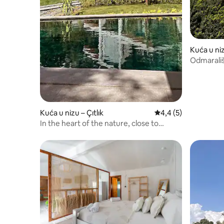
Kuća u niz
Odmarališ
Kuća u nizu – Çıtlık
Prosječna ocjena: 4,
4,4 (5)
In the heart of the nature, close to
Akyaka!