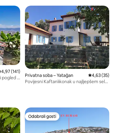
nakom „Odabrali gosti”
rosječna ocjena: 4,97/5, recenzija: 141
4,97 (141)
Privatna soba – Yatağan
Prosječna ocjena: 4,63
4,63 (35)
i pogled u
Povijesni Kaftanlıkonak u najljepšem selu
Egejskog mora
Odabrali gosti
Odabrali gosti