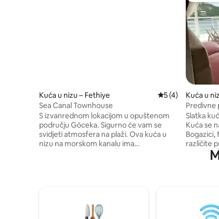
Kuća u nizu – Fethiye
Prosječna ocjena: 
5 (4)
Kuća u niz
Sea Canal Townhouse
Predivne p
kuća! (3)
S izvanrednom lokacijom u opuštenom
Slatka kuć
području Göceka. Sigurno će vam se
Kuća se na
svidjeti atmosfera na plaži. Ova kuća u
Bogazici, Milas. Možete 
nizu na morskom kanalu ima
različite 
M
unutrašnjost ispunjenu karakterom i
Udaljen j
može se pohvaliti opuštenim stambenim
centra Bo
prostorima, dnevnim boravkom dobre
minuta do 
veličine i udobnim sobama. Vrt i terasa
trgovine 
prostor su mira i opuštanja te imaju
minuta vožnje. Naša kuć
kućno kino na otvorenom s morskom
različitim
vodom, ribom i pogledom na zelenilo.
stana. Ovo je pr
Smještaj je prikladan za obitelji ili prijatelje
prisutni 