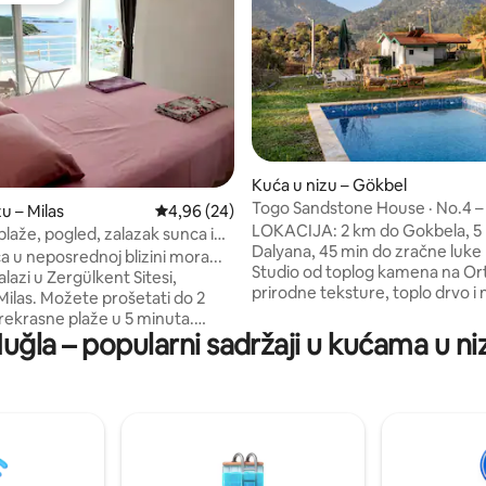
Kuća u nizu – Gökbel
Togo Sandstone House · No.4 –
5/5, recenzija: 4
u – Milas
Prosječna ocjena: 4,96/5, recenzija: 24
4,96 (24)
apartman u Ortaci
LOKACIJA: 2 km do Gokbela, 5
laže, pogled, zalazak sunca i
Dalyana, 45 min do zračne luk
a u neposrednoj blizini mora...
Studio od toplog kamena na Ort
lazi u Zergülkent Sitesi,
prirodne teksture, toplo drvo i 
prošetati do 2
tonovi pješčenjaka stvaraju au
prekrasne plaže u 5 minuta.
utočište. Togo Sandstone Hous
uğla – popularni sadržaji u kućama u ni
e oko 35 minuta vožnje do
udobnost unutarnjeg prostora 
drum, 25 minuta do Milasa i 20
životnim stilom na otvorenom. Privatno i
zračne luke Bodrum. Imamo
potpuno opremljeno za 1 – 2 go
prehrambenih proizvoda u 5 - 10
Uživajte u zajedničkom vanjsk
a ima 3 kata s
(15. svibnja – 30. rujna), bujno
 ulazima. Iznajmljujemo dva
na vrt i mirnom planinskom kraj
vi kat. Uglavnom smo
mirnom odmoru na Egeju.
na srednjem katu i dajemo sve od