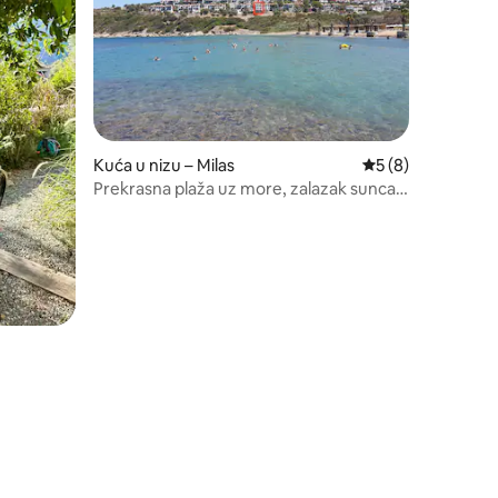
Kuća u nizu – Milas
Prosječna ocjena: 
5 (8)
Prekrasna plaža uz more, zalazak sunca i
zvijezde (1)