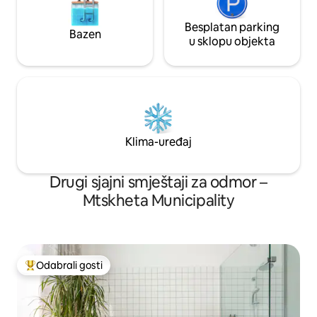
Besplatan parking
Bazen
u sklopu objekta
Klima-uređaj
Drugi sjajni smještaji za odmor –
Mtskheta Municipality
Odabrali gosti
Među najviše rangiranima s oznakom „Odabrali gosti”