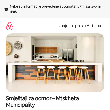
Prijeđi
Neke su informacije prevedene automatski. 
Prikaži izvorni 
na
jezik
sadržaj
Iznajmite preko Airbnba
Smještaji za odmor – Mtskheta
Municipality