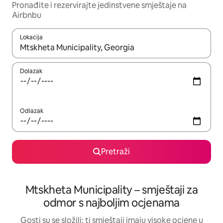
Pronađite i rezervirajte jedinstvene smještaje na
Airbnbu
Lokacija
Kada budu dostupni rezultati, moći ćete ih pregledati koristeći
Dolazak
Odlazak
Pretraži
Mtskheta Municipality – smještaji za
odmor s najboljim ocjenama
Gosti su se složili: ti smještaji imaju visoke ocjene u