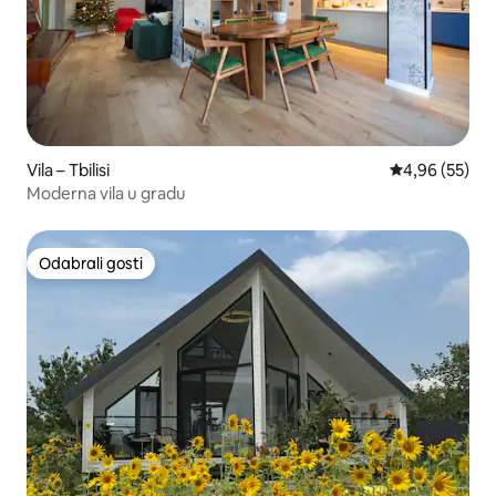
Vila – Tbilisi
Prosječna ocje
4,96 (55)
Moderna vila u gradu
Odabrali gosti
Odabrali gosti