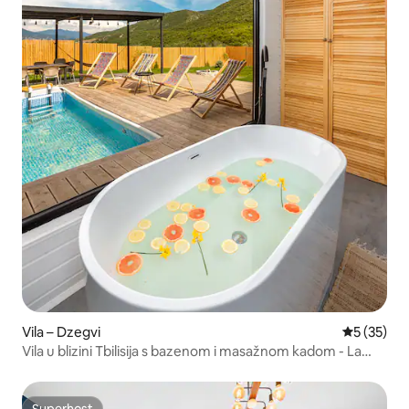
Vila – Dzegvi
Prosječna 
5 (35)
Vila u blizini Tbilisija s bazenom i masažnom kadom - La
Villetta