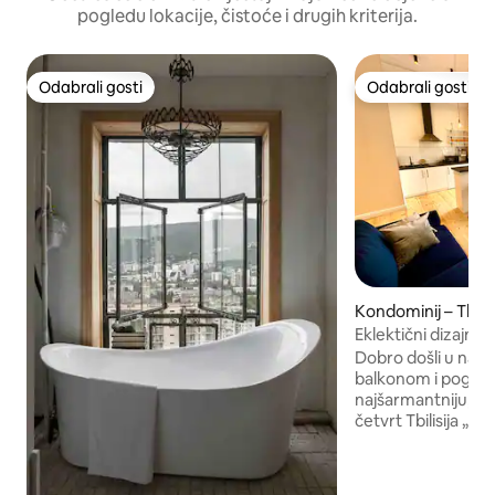
pogledu lokacije, čistoće i drugih kriterija.
Odabrali gosti
Odabrali gosti
Odabrali gosti
Odabrali gosti
Kondominij – Tbilis
Eklektični dizajne
Dobro došli u naš 
balkonom i pogled
najšarmantniju, naj
četvrt Tbilisija „
nekoliko koraka o
avenije „Rustaveli
podzemne željezni