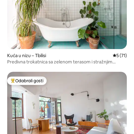
Kuća u nizu – Tbilisi
Prosječna 
5 (71)
Predivna trokatnica sa zelenom terasom i stražnjim
dvorištem
Odabrali gosti
Među najviše rangiranima s oznakom „Odabrali gosti”