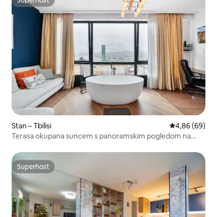
Superhost
Superhost
Stan – Tbilisi
Prosječna ocje
4,86 (69)
Terasa okupana suncem s panoramskim pogledom na
Tbilisi
Superhost
Superhost