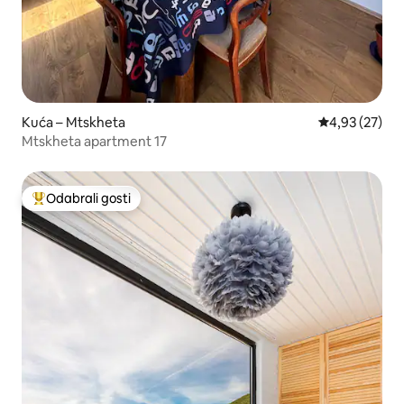
Kuća – Mtskheta
Prosječna ocje
4,93 (27)
Mtskheta apartment 17
Odabrali gosti
Među najviše rangiranima s oznakom „Odabrali gosti”