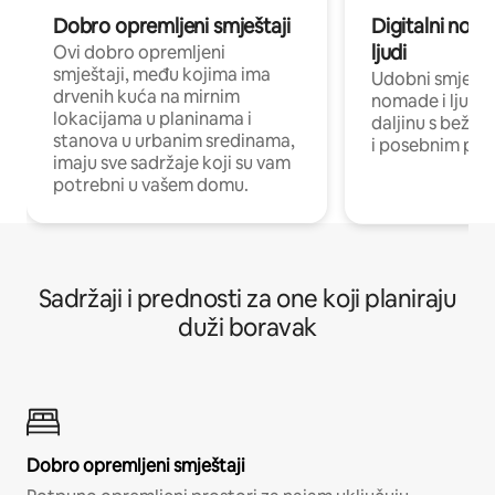
Dobro opremljeni smještaji
Digitalni noma
ljudi
Ovi dobro opremljeni
smještaji, među kojima ima
Udobni smještaj
drvenih kuća na mirnim
nomade i ljude 
lokacijama u planinama i
daljinu s bežič
stanova u urbanim sredinama,
i posebnim pro
imaju sve sadržaje koji su vam
potrebni u vašem domu.
Sadržaji i prednosti za one koji planiraju
duži boravak
Dobro opremljeni smještaji