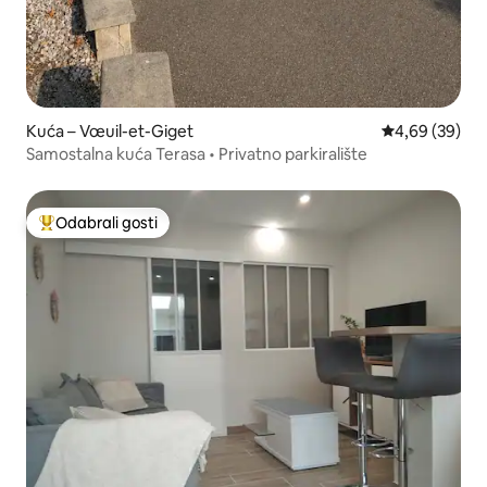
Kuća – Vœuil-et-Giget
Prosječna ocje
4,69 (39)
Samostalna kuća Terasa • Privatno parkiralište
Odabrali gosti
Među najviše rangiranima s oznakom „Odabrali gosti”