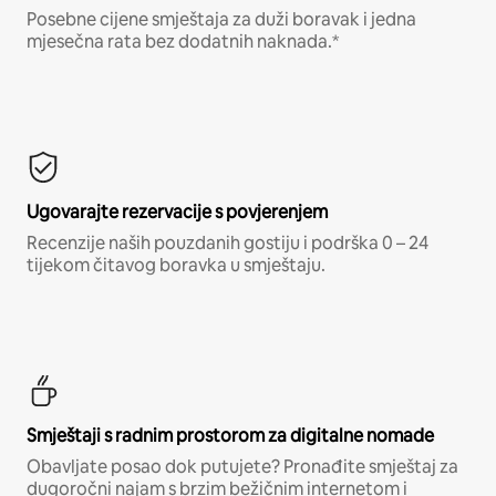
Posebne cijene smještaja za duži boravak i jedna
mjesečna rata bez dodatnih naknada.*
Ugovarajte rezervacije s povjerenjem
Recenzije naših pouzdanih gostiju i podrška 0 – 24
tijekom čitavog boravka u smještaju.
Smještaji s radnim prostorom za digitalne nomade
Obavljate posao dok putujete? Pronađite smještaj za
dugoročni najam s brzim bežičnim internetom i