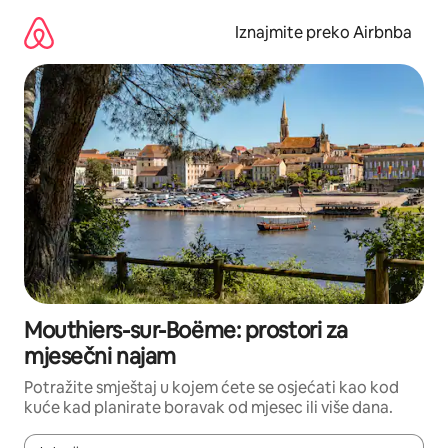
Prijeđi
na
Iznajmite preko Airbnba
sadržaj
Mouthiers-sur-Boëme: prostori za
mjesečni najam
Potražite smještaj u kojem ćete se osjećati kao kod
kuće kad planirate boravak od mjesec ili više dana.