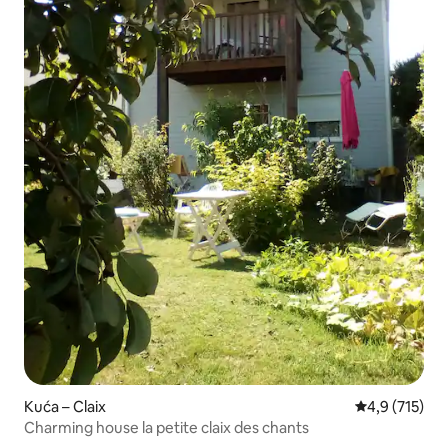
Kuća – Claix
Prosječna ocje
4,9 (715)
Charming house la petite claix des chants