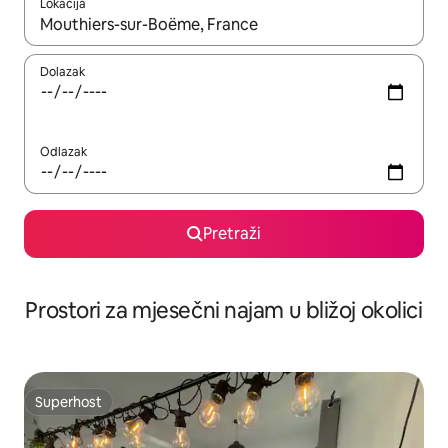
Lokacija
Kada budu dostupni rezultati, moći ćete ih pregledati koristeći
Dolazak
Odlazak
Pretraži
Prostori za mjesečni najam u bližoj okolici
Superhost
Superhost