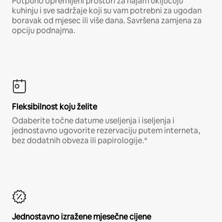
Potpuno opremljeni prostori za najam uključuju
kuhinju i sve sadržaje koji su vam potrebni za ugodan
boravak od mjesec ili više dana. Savršena zamjena za
opciju podnajma.
Fleksibilnost koju želite
Odaberite točne datume useljenja i iseljenja i
jednostavno ugovorite rezervaciju putem interneta,
bez dodatnih obveza ili papirologije.*
Jednostavno izražene mjesečne cijene