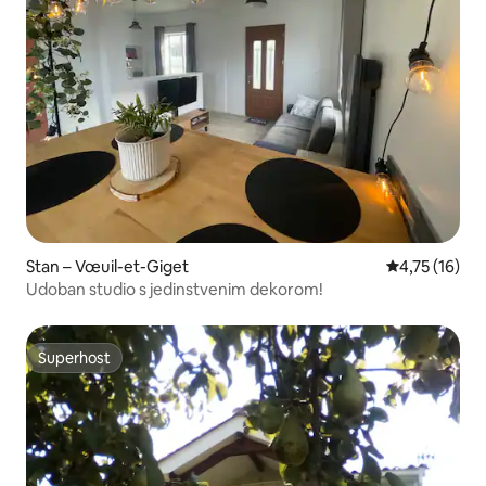
Stan – Vœuil-et-Giget
Prosječna ocj
4,75 (16)
Udoban studio s jedinstvenim dekorom!
Superhost
Superhost