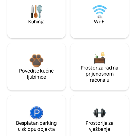
Kuhinja
Wi-Fi
Prostor za rad na
Povedite kućne
prijenosnom
ljubimce
računalu
Besplatan parking
Prostorija za
u sklopu objekta
vježbanje