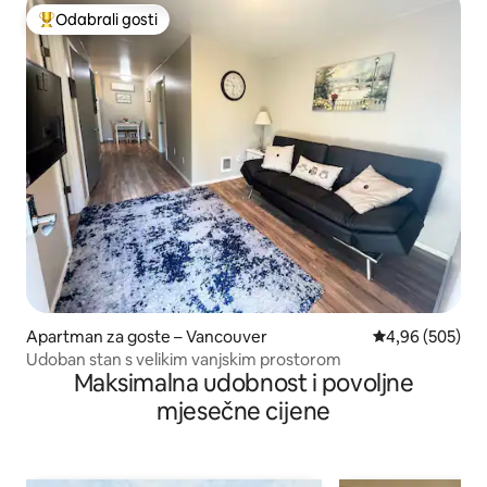
Odabrali gosti
Među najviše rangiranima s oznakom „Odabrali gosti”
Apartman za goste – Vancouver
Prosječna ocjen
4,96 (505)
Udoban stan s velikim vanjskim prostorom
Maksimalna udobnost i povoljne
mjesečne cijene