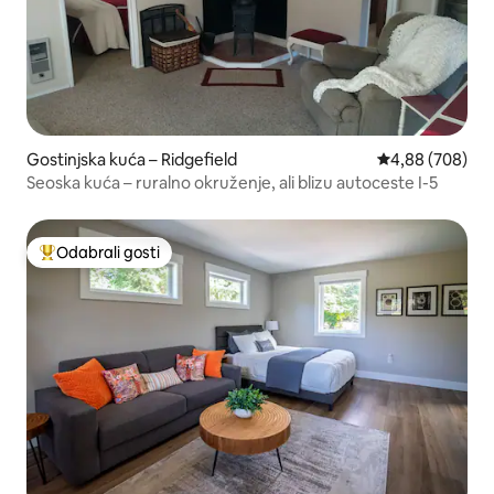
Gostinjska kuća – Ridgefield
Prosječna ocjen
4,88 (708)
Seoska kuća – ruralno okruženje, ali blizu autoceste I-5
Odabrali gosti
Među najviše rangiranima s oznakom „Odabrali gosti”