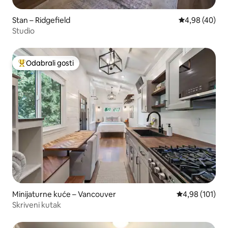
Stan – Ridgefield
Prosječna ocje
4,98 (40)
Studio
Odabrali gosti
Među najviše rangiranima s oznakom „Odabrali gosti”
Minijaturne kuće – Vancouver
Prosječna ocjen
4,98 (101)
Skriveni kutak