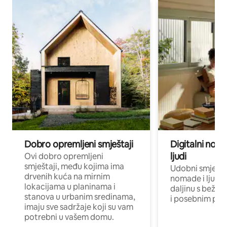
Dobro opremljeni smještaji
Digitalni noma
ljudi
Ovi dobro opremljeni
smještaji, među kojima ima
Udobni smještaj
drvenih kuća na mirnim
nomade i ljude 
lokacijama u planinama i
daljinu s bežič
stanova u urbanim sredinama,
i posebnim pro
imaju sve sadržaje koji su vam
potrebni u vašem domu.