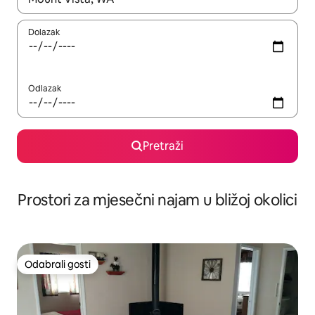
Dolazak
Odlazak
Pretraži
Prostori za mjesečni najam u bližoj okolici
Odabrali gosti
Odabrali gosti