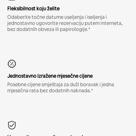
Fleksibilnost koju želite
Odaberite točne datume useljenja i iseljenja i
jednostavno ugovorite rezervaciju putem interneta,
bez dodatnih obveza ili papirologije.*
Jednostavno izražene mjesečne cijene
Posebne cijene smještaja za duži boravak i jedna
mjesečna rata bez dodatnih naknada.*