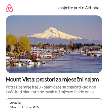
Prijeđi
na
Iznajmite preko Airbnba
sadržaj
Mount Vista: prostori za mjesečni najam
Potražite smještaj u kojem ćete se osjećati kao kod
kuće kad planirate boravak od mjesec ili više dana.
Lokacija
Kada budu dostupni rezultati, moći ćete ih pregledati koristeći